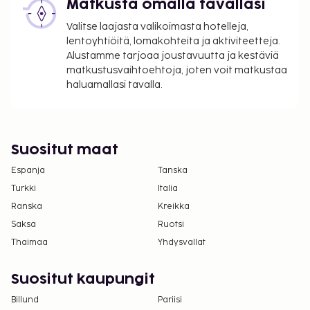
Matkusta omalla tavallasi
Valitse laajasta valikoimasta hotelleja,
lentoyhtiöitä, lomakohteita ja aktiviteetteja.
Alustamme tarjoaa joustavuutta ja kestäviä
matkustusvaihtoehtoja, joten voit matkustaa
haluamallasi tavalla.
Suositut maat
Espanja
Tanska
Turkki
Italia
Ranska
Kreikka
Saksa
Ruotsi
Thaimaa
Yhdysvallat
Suositut kaupungit
Billund
Pariisi