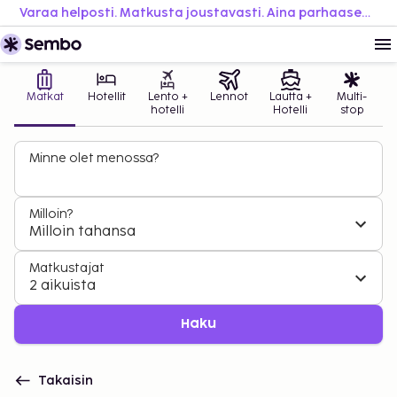
Varaa helposti. Matkusta joustavasti. Aina parhaaseen hintaan.
Matkat
Hotellit
Lento +
Lennot
Lautta +
Multi-
hotelli
Hotelli
stop
Minne olet menossa?
Milloin?
Milloin tahansa
Matkustajat
2 aikuista
Haku
Takaisin