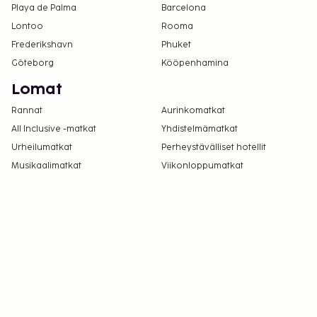
Playa de Palma
Barcelona
Lontoo
Rooma
Frederikshavn
Phuket
Göteborg
Kööpenhamina
Lomat
Rannat
Aurinkomatkat
All Inclusive -matkat
Yhdistelmämatkat
Urheilumatkat
Perheystävälliset hotellit
Musikaalimatkat
Viikonloppumatkat