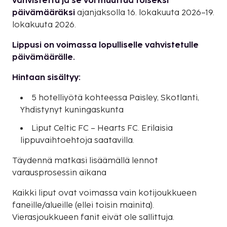
vahvistettu ja se voi muuttua toiseksi
päivämääräksi
ajanjaksolla 16. lokakuuta 2026–19.
lokakuuta 2026.
Lippusi on voimassa lopulliselle vahvistetulle
päivämäärälle.
Hintaan sisältyy:
5 hotelliyötä kohteessa Paisley, Skotlanti,
Yhdistynyt kuningaskunta
Liput Celtic FC – Hearts FC. Erilaisia
lippuvaihtoehtoja saatavilla.
Täydennä matkasi lisäämällä lennot
varausprosessin aikana
Kaikki liput ovat voimassa vain kotijoukkueen
faneille/alueille (ellei toisin mainita).
Vierasjoukkueen fanit eivät ole sallittuja.