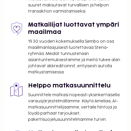
suuret maksutavat turvallisen ja helpon
transaktion varmistamiseksi.
Matkailijat luottavat ympäri
maailmaa
Yli 30 vuoden kokemuksella Sembo on osa
maailmanlaajuisesti luotettavaa Stena-
ryhmää. Meidät tunnustetaan
asiantuntemuksestamme ja meitä tukee alan
johtavat akkreditoinnit, erityisesti autolla
matkustamisessa.
Helppo matkasuunnittelu
Suunnittele matkasi nopeasti yksinkertaisella
varausjärjestelmällämme. Käytä Ameliaa, AI-
matkasuunnittelijaamme, vertaile hintoja ja
löydä parhaat tarjoukset,
pakettisuojelusuunnitelmamme turvin.