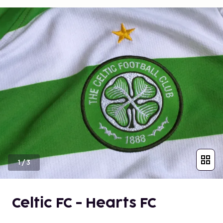
1
/
3
Celtic FC - Hearts FC