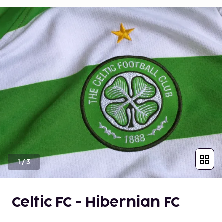
1
/
3
Celtic FC - Hibernian FC