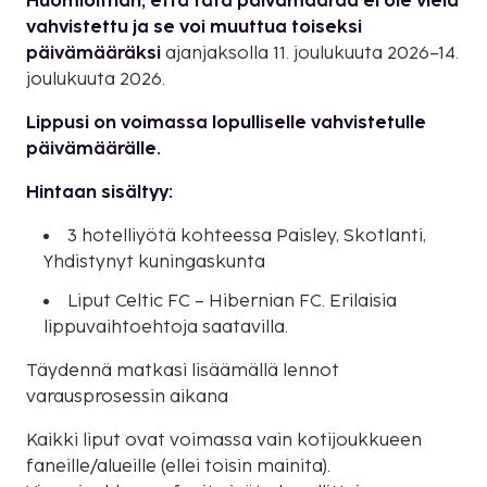
Huomioithan, että tätä päivämäärää ei ole vielä
vahvistettu ja se voi muuttua toiseksi
päivämääräksi
ajanjaksolla 11. joulukuuta 2026–14.
joulukuuta 2026.
Lippusi on voimassa lopulliselle vahvistetulle
päivämäärälle.
Hintaan sisältyy:
3 hotelliyötä kohteessa Paisley, Skotlanti,
Yhdistynyt kuningaskunta
Liput Celtic FC – Hibernian FC. Erilaisia
lippuvaihtoehtoja saatavilla.
Täydennä matkasi lisäämällä lennot
varausprosessin aikana
Kaikki liput ovat voimassa vain kotijoukkueen
faneille/alueille (ellei toisin mainita).