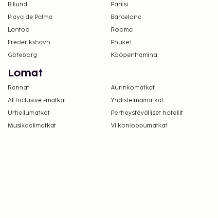
Billund
Pariisi
Playa de Palma
Barcelona
Lontoo
Rooma
Frederikshavn
Phuket
Göteborg
Kööpenhamina
Lomat
Rannat
Aurinkomatkat
All Inclusive -matkat
Yhdistelmämatkat
Urheilumatkat
Perheystävälliset hotellit
Musikaalimatkat
Viikonloppumatkat