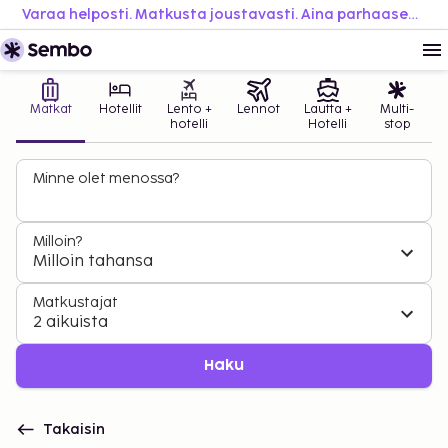
Varaa helposti. Matkusta joustavasti. Aina parhaaseen hintaan.
Matkat
Hotellit
Lento +
Lennot
Lautta +
Multi-
hotelli
Hotelli
stop
Minne olet menossa?
Milloin?
Milloin tahansa
Matkustajat
2 aikuista
Haku
Takaisin