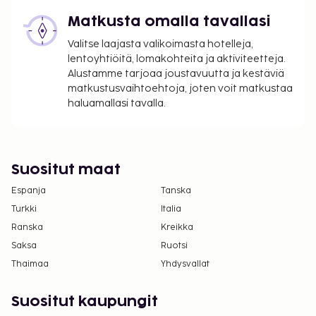
Matkusta omalla tavallasi
Valitse laajasta valikoimasta hotelleja,
lentoyhtiöitä, lomakohteita ja aktiviteetteja.
Alustamme tarjoaa joustavuutta ja kestäviä
matkustusvaihtoehtoja, joten voit matkustaa
haluamallasi tavalla.
Suositut maat
Espanja
Tanska
Turkki
Italia
Ranska
Kreikka
Saksa
Ruotsi
Thaimaa
Yhdysvallat
Suositut kaupungit