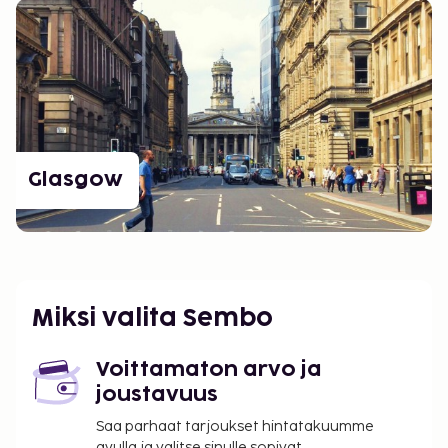
Glasgow
Miksi valita Sembo
Voittamaton arvo ja
joustavuus
Saa parhaat tarjoukset hintatakuumme
avulla ja valitse sinulle sopivat