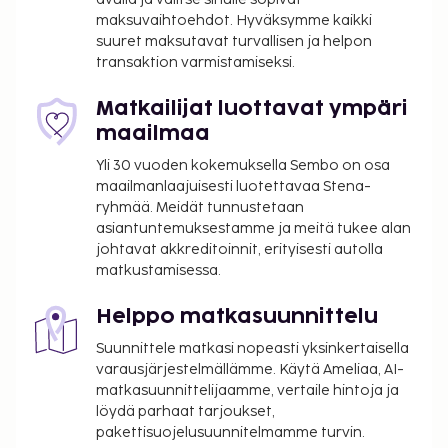
maksuvaihtoehdot. Hyväksymme kaikki
suuret maksutavat turvallisen ja helpon
transaktion varmistamiseksi.
Matkailijat luottavat ympäri
maailmaa
Yli 30 vuoden kokemuksella Sembo on osa
maailmanlaajuisesti luotettavaa Stena-
ryhmää. Meidät tunnustetaan
asiantuntemuksestamme ja meitä tukee alan
johtavat akkreditoinnit, erityisesti autolla
matkustamisessa.
Helppo matkasuunnittelu
Suunnittele matkasi nopeasti yksinkertaisella
varausjärjestelmällämme. Käytä Ameliaa, AI-
matkasuunnittelijaamme, vertaile hintoja ja
löydä parhaat tarjoukset,
pakettisuojelusuunnitelmamme turvin.