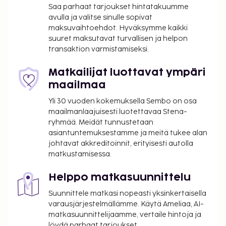
Saa parhaat tarjoukset hintatakuumme
avulla ja valitse sinulle sopivat
maksuvaihtoehdot. Hyväksymme kaikki
suuret maksutavat turvallisen ja helpon
transaktion varmistamiseksi.
Matkailijat luottavat ympäri
maailmaa
Yli 30 vuoden kokemuksella Sembo on osa
maailmanlaajuisesti luotettavaa Stena-
ryhmää. Meidät tunnustetaan
asiantuntemuksestamme ja meitä tukee alan
johtavat akkreditoinnit, erityisesti autolla
matkustamisessa.
Helppo matkasuunnittelu
Suunnittele matkasi nopeasti yksinkertaisella
varausjärjestelmällämme. Käytä Ameliaa, AI-
matkasuunnittelijaamme, vertaile hintoja ja
löydä parhaat tarjoukset,