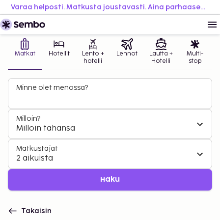
Varaa helposti. Matkusta joustavasti. Aina parhaaseen hintaan.
Matkat
Hotellit
Lento +
Lennot
Lautta +
Multi-
hotelli
Hotelli
stop
Minne olet menossa?
Milloin?
Milloin tahansa
Matkustajat
2 aikuista
Haku
Takaisin