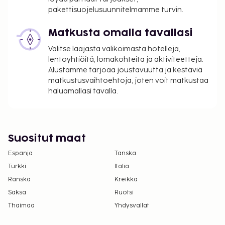
pakettisuojelusuunnitelmamme turvin.
Matkusta omalla tavallasi
Valitse laajasta valikoimasta hotelleja,
lentoyhtiöitä, lomakohteita ja aktiviteetteja.
Alustamme tarjoaa joustavuutta ja kestäviä
matkustusvaihtoehtoja, joten voit matkustaa
haluamallasi tavalla.
Suositut maat
Espanja
Tanska
Turkki
Italia
Ranska
Kreikka
Saksa
Ruotsi
Thaimaa
Yhdysvallat