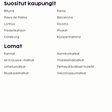
Suositut kaupungit
Billund
Pariisi
Playa de Palma
Barcelona
Lontoo
Rooma
Frederikshavn
Phuket
Göteborg
Kööpenhamina
Lomat
Rannat
Aurinkomatkat
All Inclusive -matkat
Yhdistelmämatkat
Urheilumatkat
Perheystävälliset hotellit
Musikaalimatkat
Viikonloppumatkat