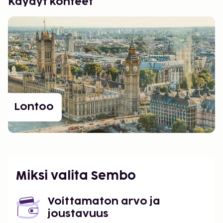
Käydyt kohteet
Lontoo
Miksi valita Sembo
Voittamaton arvo ja
joustavuus