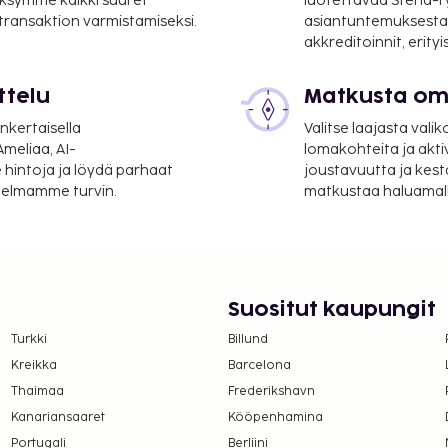
ksymme kaikki suuret
luotettavaa Stena-
 transaktion varmistamiseksi.
asiantuntemuksesta
akkreditoinnit, erity
ttelu
Matkusta oma
nkertaisella
Valitse laajasta valik
meliaa, AI-
lomakohteita ja akti
 hintoja ja löydä parhaat
joustavuutta ja kest
itelmamme turvin.
matkustaa haluamalla
Suositut kaupungit
Turkki
Billund
Kreikka
Barcelona
Thaimaa
Frederikshavn
Kanariansaaret
Kööpenhamina
Portugali
Berliini