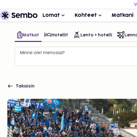
V
Lomat
Kohteet
Matkani
Matkat
Hotellit
Lento + hotelli
Lenn
Minne olet menossa?
Takaisin