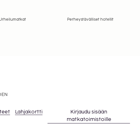
Urheilumatkat
Perheystävälliset hotellit
EDEN
teet
Lahjakortti
Kirjaudu sisään
matkatoimistoille