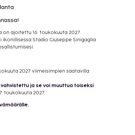
lanta
innassa!
 on ajoitettu 16. toukokuuta 2027.
ikonillisessa Stadio Giuseppe Sinigaglia.
sallistumisesi.
oukokuuta 2027 viimeisimpien saatavilla
vahvistettu ja se voi muuttua toiseksi
7. toukokuuta 2027.
ivämäärälle.