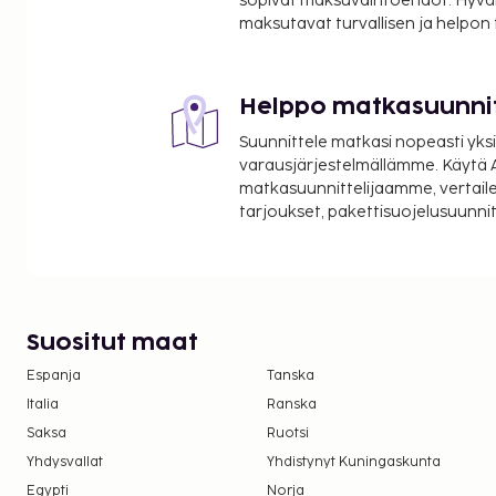
sopivat maksuvaihtoehdot. Hyvä
maksutavat turvallisen ja helpon
Helppo matkasuunni
Suunnittele matkasi nopeasti yksi
varausjärjestelmällämme. Käytä A
matkasuunnittelijaamme, vertaile
tarjoukset, pakettisuojelusuunn
Suositut maat
Espanja
Tanska
Italia
Ranska
Saksa
Ruotsi
Yhdysvallat
Yhdistynyt Kuningaskunta
Egypti
Norja