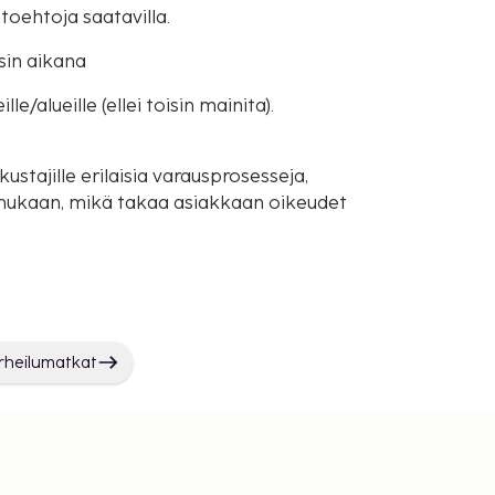
toehtoja saatavilla.
sin aikana
e/alueille (ellei toisin mainita).
ustajille erilaisia varausprosesseja,
mukaan, mikä takaa asiakkaan oikeudet
rheilumatkat