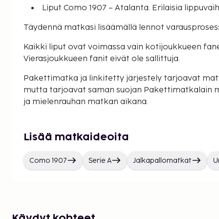
Liput Como 1907 – Atalanta. Erilaisia lippuvaih
Täydennä matkasi lisäämällä lennot varausproses
Kaikki liput ovat voimassa vain kotijoukkueen faneill
Vierasjoukkueen fanit eivät ole sallittuja.
Pakettimatka ja linkitetty järjestely tarjoavat matk
mutta tarjoavat saman suojan Pakettimatkalain 
ja mielenrauhan matkan aikana.
Lisää matkaideoita
Como 1907
Serie A
Jalkapallomatkat
U
Käydyt kohteet