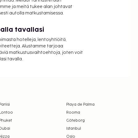
ryhmää. Meidät tunnustetaan
mme ja meitä tukee alan johtavat
isesti autolla matkustamisessa.
lla tavallasi
oimasta hotelleja, lentoyhtiöitä,
viteetteja. Alustamme tarjoaa
äviä matkustusvaihtoehtoja, joten voit
si tavalla.
Pariisi
Playa de Palma
Lontoo
Rooma
Phuket
Göteborg
Dubai
Istanbul
Nizza
Oslo