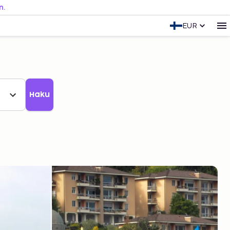
n.
EUR
Haku