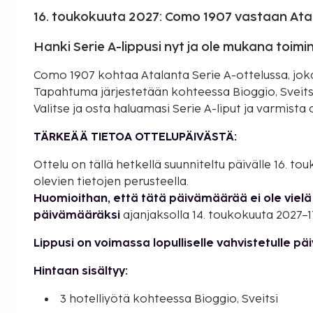
16. toukokuuta 2027: Como 1907 vastaan Ata
Hanki Serie A-lippusi nyt ja ole mukana toim
Como 1907 kohtaa Atalanta Serie A-ottelussa, joka
Tapahtuma järjestetään kohteessa Bioggio, Sveitsi 
Valitse ja osta haluamasi Serie A-liput ja varmista o
TÄRKEÄÄ TIETOA OTTELUPÄIVÄSTÄ:
Ottelu on tällä hetkellä suunniteltu päivälle 16. t
olevien tietojen perusteella.
Huomioithan, että tätä päivämäärää ei ole vielä 
päivämääräksi
ajanjaksolla 14. toukokuuta 2027–1
Lippusi on voimassa lopulliselle vahvistetulle pä
Hintaan sisältyy:
3 hotelliyötä kohteessa Bioggio, Sveitsi