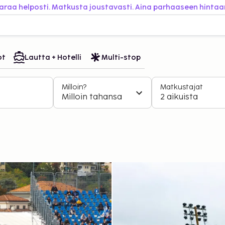
araa helposti. Matkusta joustavasti. Aina parhaaseen hintaa
ot
Lautta + Hotelli
Multi-stop
Milloin?
Matkustajat
Milloin tahansa
2 aikuista