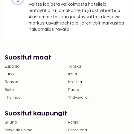
Valitse laajasta valikoimasta hotelleja,
lentoyhtiöitä, lomakohteita ja aktiviteetteja.
Alustamme tarjoaa joustavuutta ja kestäviä
matkustusvaihtoehtoja, joten voit matkustaa
haluamallasi tavalla.
Suositut maat
Espanja
Tanska
Turkki
Italia
Ranska
Kreikka
Saksa
Ruotsi
Thaimaa
Yhdysvallat
Suositut kaupungit
Billund
Pariisi
Playa de Palma
Barcelona