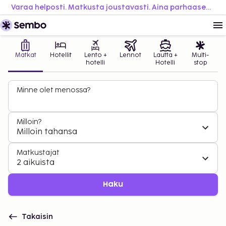
Varaa helposti. Matkusta joustavasti. Aina parhaaseen hintaan.
Matkat
Hotellit
Lento +
Lennot
Lautta +
Multi-
hotelli
Hotelli
stop
Minne olet menossa?
Milloin?
Milloin tahansa
Matkustajat
2 aikuista
Haku
Takaisin