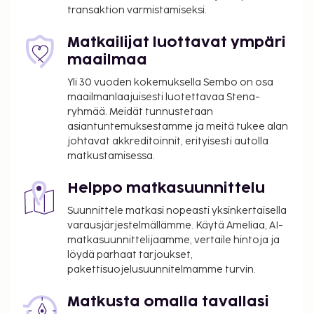
transaktion varmistamiseksi.
Matkailijat luottavat ympäri
maailmaa
Yli 30 vuoden kokemuksella Sembo on osa
maailmanlaajuisesti luotettavaa Stena-
ryhmää. Meidät tunnustetaan
asiantuntemuksestamme ja meitä tukee alan
johtavat akkreditoinnit, erityisesti autolla
matkustamisessa.
Helppo matkasuunnittelu
Suunnittele matkasi nopeasti yksinkertaisella
varausjärjestelmällämme. Käytä Ameliaa, AI-
matkasuunnittelijaamme, vertaile hintoja ja
löydä parhaat tarjoukset,
pakettisuojelusuunnitelmamme turvin.
Matkusta omalla tavallasi