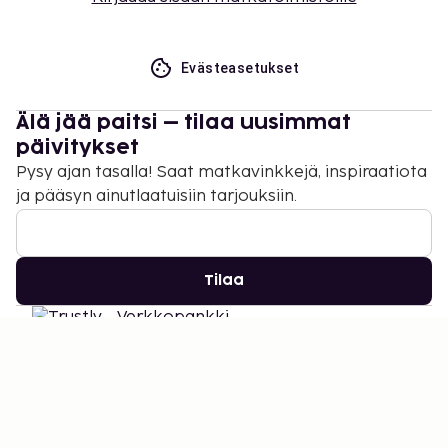
Evästeasetukset
Älä jää paitsi – tilaa uusimmat
päivitykset
Pysy ajan tasalla! Saat matkavinkkejä, inspiraatiota
ja pääsyn ainutlaatuisiin tarjouksiin.
Tilaa
©
2026
Stena Line Travel Group AB