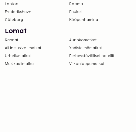
Lontoo
Rooma
Frederikshavn
Phuket
Göteborg
Kööpenhamina
Lomat
Rannat
Aurinkomatkat
All Inclusive -matkat
Yhdistelmämatkat
Urheilumatkat
Perheystävälliset hotellit
Musikaalimatkat
Viikonloppumatkat