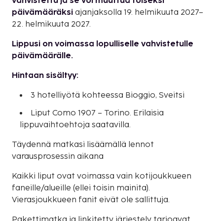
vahvistettu ja se voi muuttua toiseksi
päivämääräksi
ajanjaksolla 19. helmikuuta 2027–
22. helmikuuta 2027.
Lippusi on voimassa lopulliselle vahvistetulle
päivämäärälle.
Hintaan sisältyy:
3 hotelliyötä kohteessa Bioggio, Sveitsi
Liput Como 1907 – Torino. Erilaisia
lippuvaihtoehtoja saatavilla.
Täydennä matkasi lisäämällä lennot
varausprosessin aikana
Kaikki liput ovat voimassa vain kotijoukkueen
faneille/alueille (ellei toisin mainita).
Vierasjoukkueen fanit eivät ole sallittuja.
Pakettimatka ja linkitetty järjestely tarjoavat