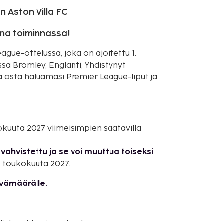
n Aston Villa FC
ana toiminnassa!
ague-ottelussa, joka on ajoitettu 1.
a Bromley, Englanti, Yhdistynyt
ja osta haluamasi Premier League-liput ja
ukokuuta 2027 viimeisimpien saatavilla
vahvistettu ja se voi muuttua toiseksi
. toukokuuta 2027.
ivämäärälle.