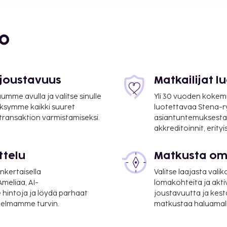
bo
 joustavuus
Matkailijat 
mme avulla ja valitse sinulle
Yli 30 vuoden kokem
ksymme kaikki suuret
luotettavaa Stena-
 transaktion varmistamiseksi.
asiantuntemuksesta
akkreditoinnit, erity
ttelu
Matkusta oma
nkertaisella
Valitse laajasta valik
meliaa, AI-
lomakohteita ja akti
 hintoja ja löydä parhaat
joustavuutta ja kest
itelmamme turvin.
matkustaa haluamalla