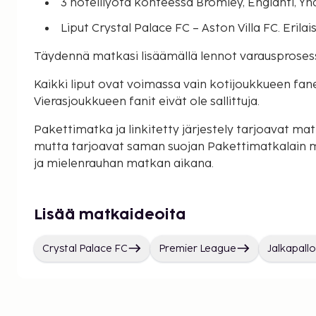
3 hotelliyötä kohteessa Bromley, Englanti, Y
Liput Crystal Palace FC – Aston Villa FC. Erilai
Täydennä matkasi lisäämällä lennot varausproses
Kaikki liput ovat voimassa vain kotijoukkueen faneill
Vierasjoukkueen fanit eivät ole sallittuja.
Pakettimatka ja linkitetty järjestely tarjoavat matk
mutta tarjoavat saman suojan Pakettimatkalain 
ja mielenrauhan matkan aikana.
Lisää matkaideoita
Crystal Palace FC
Premier League
Jalkapall