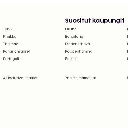
Suositut kaupungit
Turkki
Billund
Kreikka
Barcelona
Thaimaa
Frederikshavn
Kanariansaaret
Kööpenhamina
Portugali
Berliini
All Inclusive -matkat
Yhdistelmämatkat