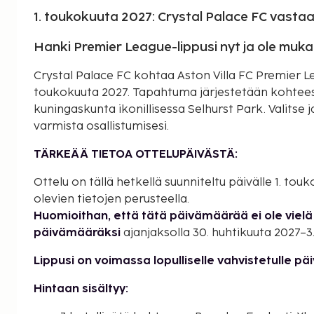
1. toukokuuta 2027: Crystal Palace FC vastaa
Hanki Premier League-lippusi nyt ja ole muk
Crystal Palace FC kohtaa Aston Villa FC Premier Le
toukokuuta 2027. Tapahtuma järjestetään kohteess
kuningaskunta ikonillisessa Selhurst Park. Valitse 
varmista osallistumisesi.
TÄRKEÄÄ TIETOA OTTELUPÄIVÄSTÄ:
Ottelu on tällä hetkellä suunniteltu päivälle 1. to
olevien tietojen perusteella.
Huomioithan, että tätä päivämäärää ei ole vielä 
päivämääräksi
ajanjaksolla 30. huhtikuuta 2027–3
Lippusi on voimassa lopulliselle vahvistetulle pä
Hintaan sisältyy: