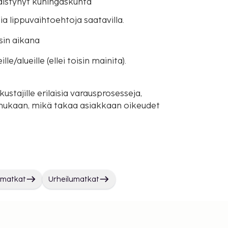
hdistynyt kuningaskunta
sia lippuvaihtoehtoja saatavilla.
sin aikana
e/alueille (ellei toisin mainita).
ustajille erilaisia varausprosesseja,
mukaan, mikä takaa asiakkaan oikeudet
omatkat
Urheilumatkat