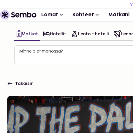
V
Lomat
Kohteet
Matkani
Matkat
Hotellit
Lento + hotelli
Lenn
Minne olet menossa?
Takaisin