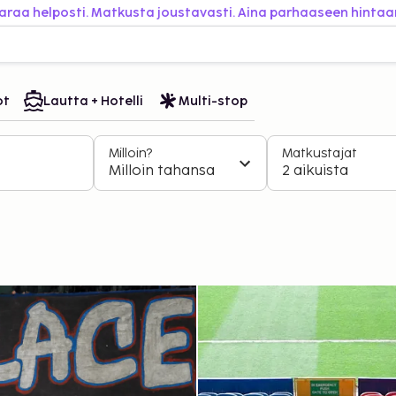
araa helposti. Matkusta joustavasti. Aina parhaaseen hintaa
ot
Lautta + Hotelli
Multi-stop
Milloin?
Matkustajat
Milloin tahansa
2 aikuista