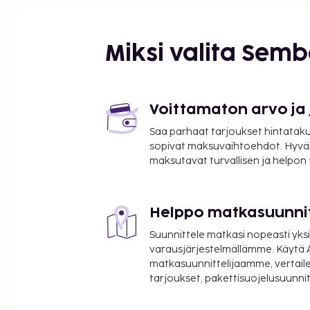
Miksi valita Sem
Voittamaton arvo ja
Saa parhaat tarjoukset hintatakuu
sopivat maksuvaihtoehdot. Hyvä
maksutavat turvallisen ja helpon
Helppo matkasuunni
Suunnittele matkasi nopeasti yksi
varausjärjestelmällämme. Käytä A
matkasuunnittelijaamme, vertaile
tarjoukset, pakettisuojelusuunn