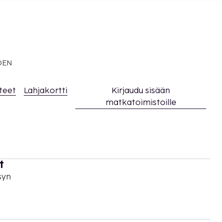
EDEN
teet
Lahjakortti
Kirjaudu sisään
matkatoimistoille
t
syn