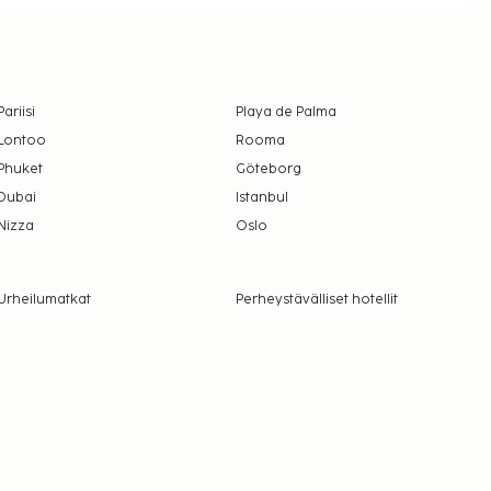
Pariisi
Playa de Palma
Lontoo
Rooma
Phuket
Göteborg
Dubai
Istanbul
Nizza
Oslo
Urheilumatkat
Perheystävälliset hotellit