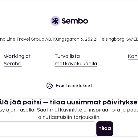
na Line Travel Group AB, Kungsgatan 6, 252 21 Helsingborg, SW
Working at
Turvallista
Koh
Sembo
matkavakuudella
Evästeasetukset
Älä jää paitsi – tilaa uusimmat päivitykse
sy ajan tasalla! Saat matkavinkkejä, inspiraatiota ja pää
ainutlaatuisiin tarjouksiin.
Tilaa