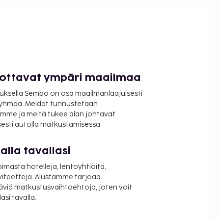
luottavat ympäri maailmaa
uksella Sembo on osa maailmanlaajuisesti
ryhmää. Meidät tunnustetaan
mme ja meitä tukee alan johtavat
isesti autolla matkustamisessa.
lla tavallasi
oimasta hotelleja, lentoyhtiöitä,
viteetteja. Alustamme tarjoaa
äviä matkustusvaihtoehtoja, joten voit
si tavalla.