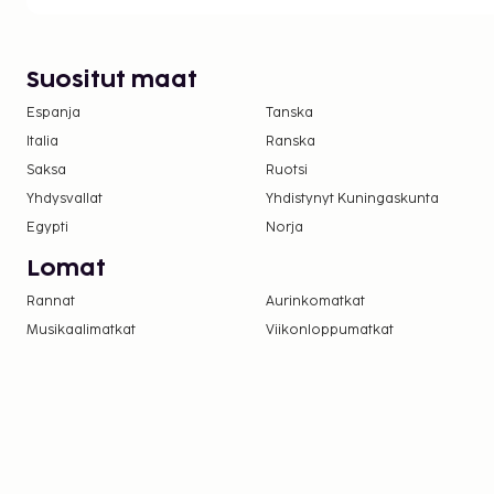
Suositut maat
Espanja
Tanska
Italia
Ranska
Saksa
Ruotsi
Yhdysvallat
Yhdistynyt Kuningaskunta
Egypti
Norja
Lomat
Rannat
Aurinkomatkat
Musikaalimatkat
Viikonloppumatkat