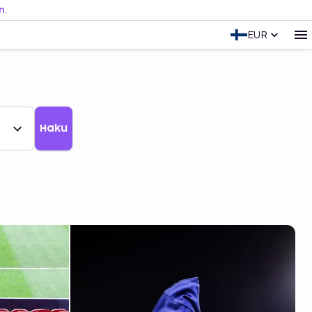
n.
EUR
Haku