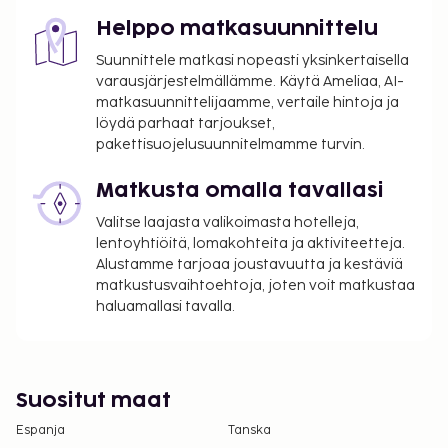
Helppo matkasuunnittelu
Suunnittele matkasi nopeasti yksinkertaisella
varausjärjestelmällämme. Käytä Ameliaa, AI-
matkasuunnittelijaamme, vertaile hintoja ja
löydä parhaat tarjoukset,
pakettisuojelusuunnitelmamme turvin.
Matkusta omalla tavallasi
Valitse laajasta valikoimasta hotelleja,
lentoyhtiöitä, lomakohteita ja aktiviteetteja.
Alustamme tarjoaa joustavuutta ja kestäviä
matkustusvaihtoehtoja, joten voit matkustaa
haluamallasi tavalla.
Suositut maat
Espanja
Tanska