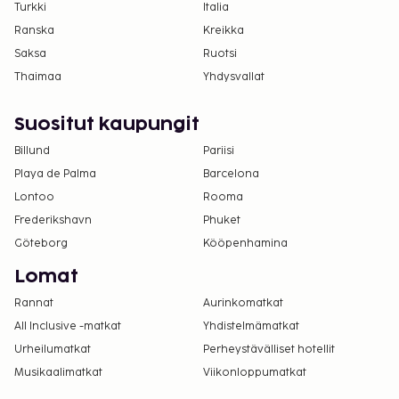
Turkki
Italia
Ranska
Kreikka
Saksa
Ruotsi
Thaimaa
Yhdysvallat
Suositut kaupungit
Billund
Pariisi
Playa de Palma
Barcelona
Lontoo
Rooma
Frederikshavn
Phuket
Göteborg
Kööpenhamina
Lomat
Rannat
Aurinkomatkat
All Inclusive -matkat
Yhdistelmämatkat
Urheilumatkat
Perheystävälliset hotellit
Musikaalimatkat
Viikonloppumatkat