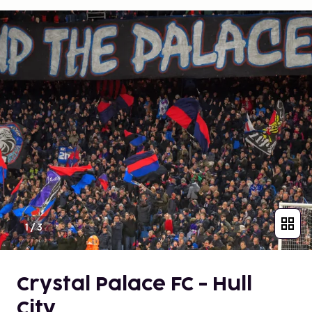
1
/
3
Crystal Palace FC - Hull
City