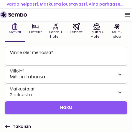
Varaa helposti. Matkusta joustavasti. Aina parhaaseen hintaan.
Matkat
Hotellit
Lento +
Lennot
Lautta +
Multi-
hotelli
Hotelli
stop
Minne olet menossa?
Milloin?
Milloin tahansa
Matkustajat
2 aikuista
Haku
Takaisin