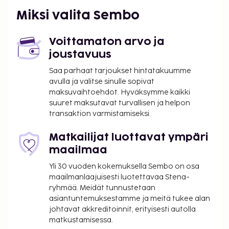
Miksi valita Sembo
Voittamaton arvo ja
joustavuus
Saa parhaat tarjoukset hintatakuumme
avulla ja valitse sinulle sopivat
maksuvaihtoehdot. Hyväksymme kaikki
suuret maksutavat turvallisen ja helpon
transaktion varmistamiseksi.
Matkailijat luottavat ympäri
maailmaa
Yli 30 vuoden kokemuksella Sembo on osa
maailmanlaajuisesti luotettavaa Stena-
ryhmää. Meidät tunnustetaan
asiantuntemuksestamme ja meitä tukee alan
johtavat akkreditoinnit, erityisesti autolla
matkustamisessa.