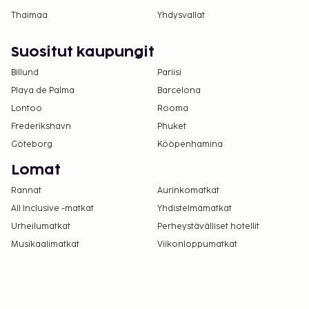
Thaimaa
Yhdysvallat
Suositut kaupungit
Billund
Pariisi
Playa de Palma
Barcelona
Lontoo
Rooma
Frederikshavn
Phuket
Göteborg
Kööpenhamina
Lomat
Rannat
Aurinkomatkat
All Inclusive -matkat
Yhdistelmämatkat
Urheilumatkat
Perheystävälliset hotellit
Musikaalimatkat
Viikonloppumatkat