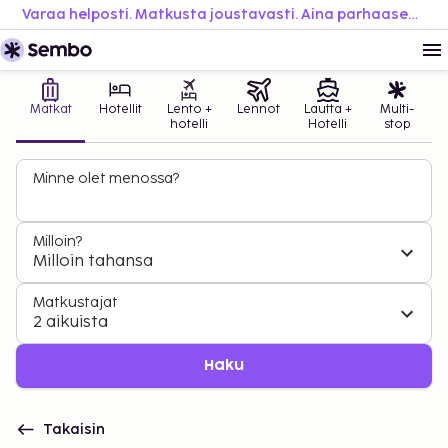
Varaa helposti. Matkusta joustavasti. Aina parhaaseen hintaan.
Matkat
Hotellit
Lento +
Lennot
Lautta +
Multi-
hotelli
Hotelli
stop
Minne olet menossa?
Milloin?
Milloin tahansa
Matkustajat
2 aikuista
Haku
Takaisin