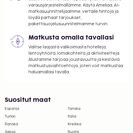
varausjärjestelmällämme. Käytä Ameliaa, AI-
matkasuunnittelijaamme, vertaile hintoja ja
löydä parhaat tarjoukset,
pakettisuojelusuunnitelmamme turvin.
Matkusta omalla tavallasi
Valitse laajasta valikoimasta hotelleja,
lentoyhtiöitä, lomakohteita ja aktiviteetteja.
Alustamme tarjoaa joustavuutta ja kestäviä
matkustusvaihtoehtoja, joten voit matkustaa
haluamallasi tavalla.
Suositut maat
Espanja
Tanska
Turkki
Italia
Ranska
Kreikka
Saksa
Ruotsi