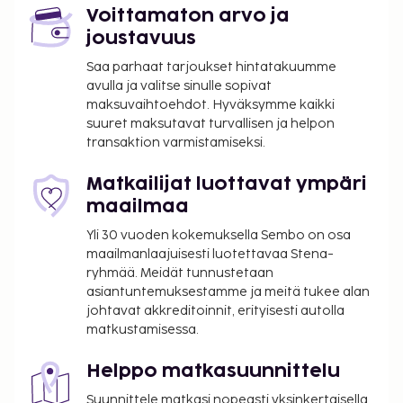
Voittamaton arvo ja
joustavuus
Saa parhaat tarjoukset hintatakuumme
avulla ja valitse sinulle sopivat
maksuvaihtoehdot. Hyväksymme kaikki
suuret maksutavat turvallisen ja helpon
transaktion varmistamiseksi.
Matkailijat luottavat ympäri
maailmaa
Yli 30 vuoden kokemuksella Sembo on osa
maailmanlaajuisesti luotettavaa Stena-
ryhmää. Meidät tunnustetaan
asiantuntemuksestamme ja meitä tukee alan
johtavat akkreditoinnit, erityisesti autolla
matkustamisessa.
Helppo matkasuunnittelu
Suunnittele matkasi nopeasti yksinkertaisella