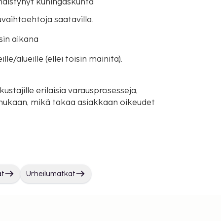
Yhdistynyt kuningaskunta
uvaihtoehtoja saatavilla.
sin aikana
e/alueille (ellei toisin mainita).
ustajille erilaisia varausprosesseja,
mukaan, mikä takaa asiakkaan oikeudet
at
Urheilumatkat