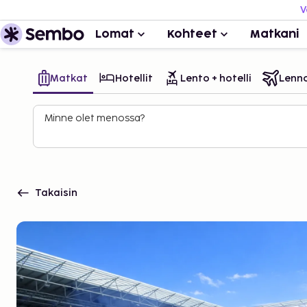
V
Lomat
Kohteet
Matkani
Matkat
Hotellit
Lento + hotelli
Lenn
Minne olet menossa?
Takaisin