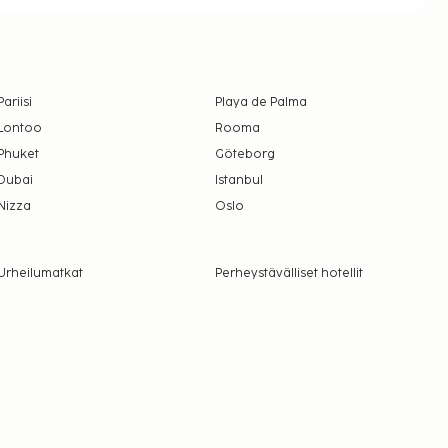
Pariisi
Playa de Palma
Lontoo
Rooma
Phuket
Göteborg
Dubai
Istanbul
Nizza
Oslo
Urheilumatkat
Perheystävälliset hotellit