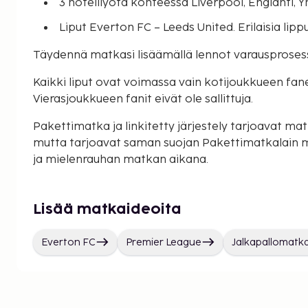
3 hotelliyötä kohteessa Liverpool, Englanti, 
Liput Everton FC – Leeds United. Erilaisia lipp
Täydennä matkasi lisäämällä lennot varausproses
Kaikki liput ovat voimassa vain kotijoukkueen faneill
Vierasjoukkueen fanit eivät ole sallittuja.
Pakettimatka ja linkitetty järjestely tarjoavat matk
mutta tarjoavat saman suojan Pakettimatkalain 
ja mielenrauhan matkan aikana.
Lisää matkaideoita
Everton FC
Premier League
Jalkapallomatk