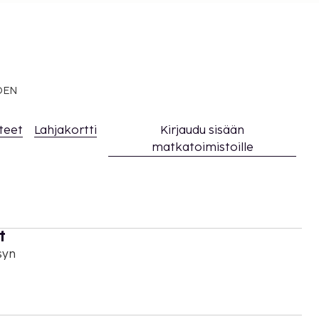
EDEN
teet
Lahjakortti
Kirjaudu sisään
matkatoimistoille
t
syn