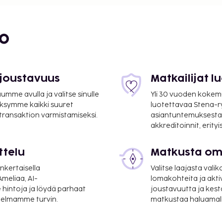
bo
 joustavuus
Matkailijat 
mme avulla ja valitse sinulle
Yli 30 vuoden kokem
ksymme kaikki suuret
luotettavaa Stena-
 transaktion varmistamiseksi.
asiantuntemuksesta
akkreditoinnit, erity
ttelu
Matkusta oma
nkertaisella
Valitse laajasta valik
meliaa, AI-
lomakohteita ja akti
 hintoja ja löydä parhaat
joustavuutta ja kest
itelmamme turvin.
matkustaa haluamalla