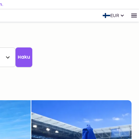
n.
EUR
Haku