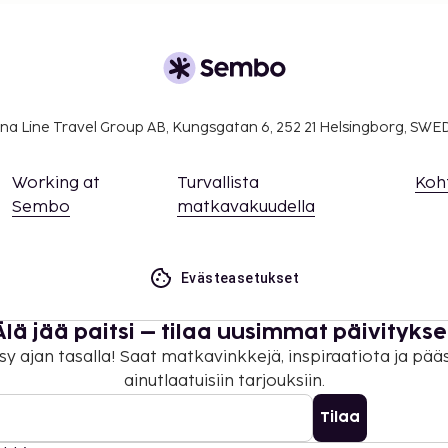
na Line Travel Group AB, Kungsgatan 6, 252 21 Helsingborg, SW
Working at
Turvallista
Koh
Sembo
matkavakuudella
Evästeasetukset
Älä jää paitsi – tilaa uusimmat päivitykse
sy ajan tasalla! Saat matkavinkkejä, inspiraatiota ja pää
ainutlaatuisiin tarjouksiin.
Tilaa