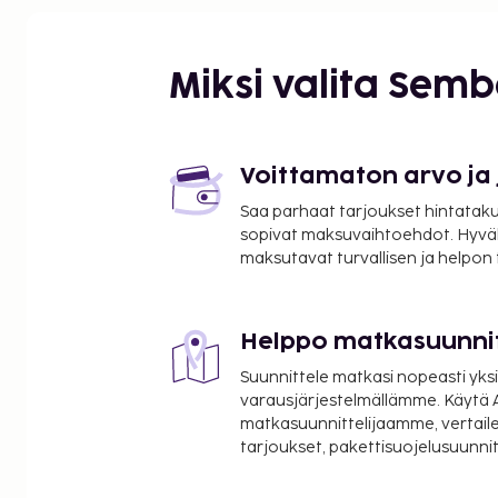
Miksi valita Sem
Voittamaton arvo ja
Saa parhaat tarjoukset hintatakuu
sopivat maksuvaihtoehdot. Hyvä
maksutavat turvallisen ja helpon
Helppo matkasuunni
Suunnittele matkasi nopeasti yksi
varausjärjestelmällämme. Käytä A
matkasuunnittelijaamme, vertaile
tarjoukset, pakettisuojelusuunn