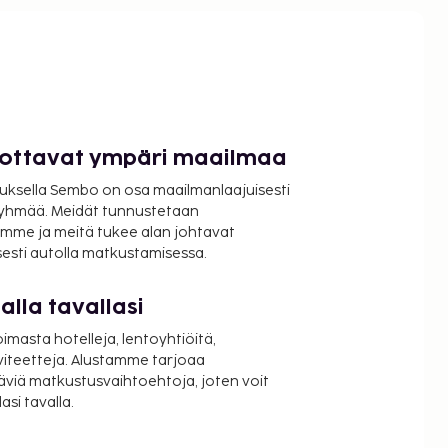
luottavat ympäri maailmaa
uksella Sembo on osa maailmanlaajuisesti
ryhmää. Meidät tunnustetaan
mme ja meitä tukee alan johtavat
isesti autolla matkustamisessa.
lla tavallasi
oimasta hotelleja, lentoyhtiöitä,
viteetteja. Alustamme tarjoaa
äviä matkustusvaihtoehtoja, joten voit
si tavalla.