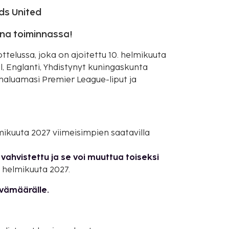
ds United
ana toiminnassa!
elussa, joka on ajoitettu 10. helmikuuta
, Englanti, Yhdistynyt kuningaskunta
a haluamasi Premier League-liput ja
elmikuuta 2027 viimeisimpien saatavilla
vahvistettu ja se voi muuttua toiseksi
. helmikuuta 2027.
ivämäärälle.