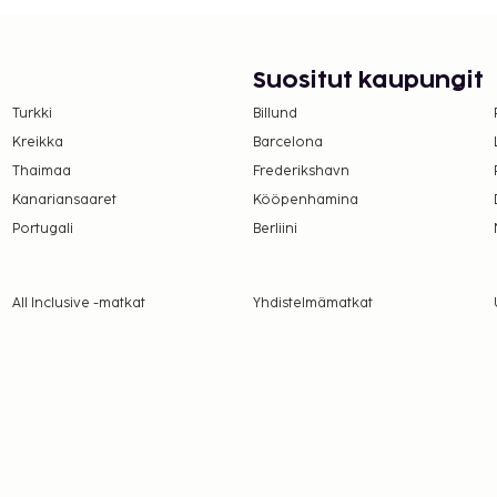
Suositut kaupungit
Turkki
Billund
Kreikka
Barcelona
Thaimaa
Frederikshavn
Kanariansaaret
Kööpenhamina
Portugali
Berliini
All Inclusive -matkat
Yhdistelmämatkat