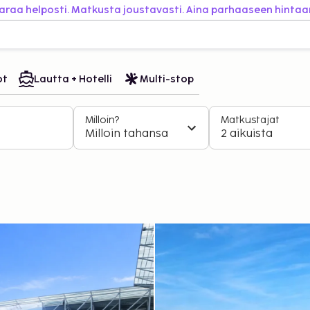
araa helposti. Matkusta joustavasti. Aina parhaaseen hintaa
ot
Lautta + Hotelli
Multi-stop
Milloin?
Matkustajat
Milloin tahansa
2 aikuista