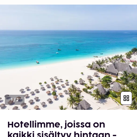
1
/
2
Hotellimme, joissa on
kaikki sisältyy hintaan -