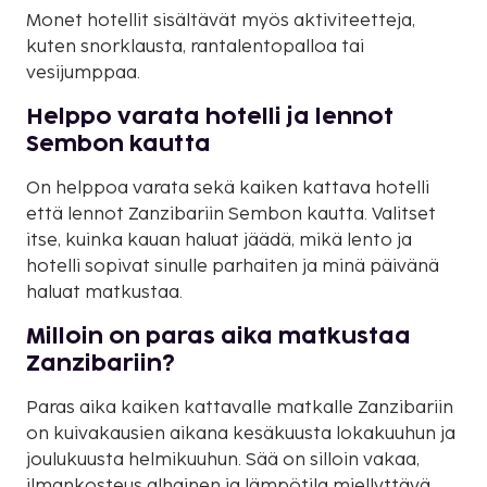
Monet hotellit sisältävät myös aktiviteetteja,
kuten snorklausta, rantalentopalloa tai
vesijumppaa.
Helppo varata hotelli ja lennot
Sembon kautta
On helppoa varata sekä kaiken kattava hotelli
että lennot Zanzibariin Sembon kautta. Valitset
itse, kuinka kauan haluat jäädä, mikä lento ja
hotelli sopivat sinulle parhaiten ja minä päivänä
haluat matkustaa.
Milloin on paras aika matkustaa
Zanzibariin?
Paras aika kaiken kattavalle matkalle Zanzibariin
on kuivakausien aikana kesäkuusta lokakuuhun ja
joulukuusta helmikuuhun. Sää on silloin vakaa,
ilmankosteus alhainen ja lämpötila miellyttävä,