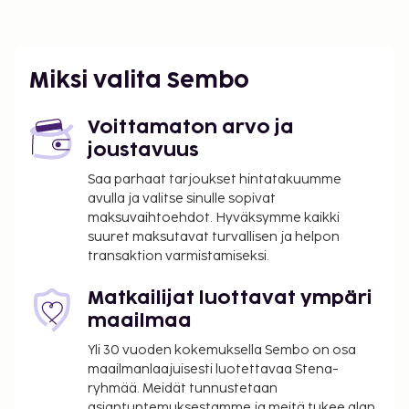
Miksi valita Sembo
Voittamaton arvo ja
joustavuus
Saa parhaat tarjoukset hintatakuumme
avulla ja valitse sinulle sopivat
maksuvaihtoehdot. Hyväksymme kaikki
suuret maksutavat turvallisen ja helpon
transaktion varmistamiseksi.
Matkailijat luottavat ympäri
maailmaa
Yli 30 vuoden kokemuksella Sembo on osa
maailmanlaajuisesti luotettavaa Stena-
ryhmää. Meidät tunnustetaan
asiantuntemuksestamme ja meitä tukee alan