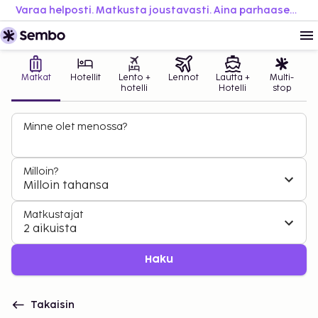
Varaa helposti. Matkusta joustavasti. Aina parhaaseen hintaan.
Matkat
Hotellit
Lento +
Lennot
Lautta +
Multi-
hotelli
Hotelli
stop
Minne olet menossa?
Milloin?
Milloin tahansa
Matkustajat
2 aikuista
Haku
Takaisin