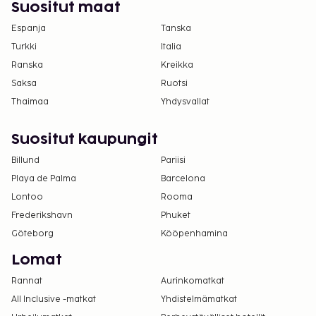
Suositut maat
Espanja
Tanska
Turkki
Italia
Ranska
Kreikka
Saksa
Ruotsi
Thaimaa
Yhdysvallat
Suositut kaupungit
Billund
Pariisi
Playa de Palma
Barcelona
Lontoo
Rooma
Frederikshavn
Phuket
Göteborg
Kööpenhamina
Lomat
Rannat
Aurinkomatkat
All Inclusive -matkat
Yhdistelmämatkat