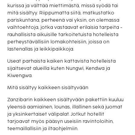
kurissa ja välttää miettimästä, missä syödä tai
mitä sisältyy. Riippumatta siitä, matkustatko
pariskuntana, perheenä vai yksin, on olemassa
vaihtoehtoja, jotka vastaavat erilaisia tarpeita -
rauhallisista aikuisille tarkoitetuista hotelleista
perheystävällisiin lomakohteisiin, joissa on
lastenallas ja leikkipaikkoja.
Useat parhaista kaiken kattavista hotelleista
sijaitsevat alueilla kuten Nungwi, Kendwa ja
Kiwengwa.
Mitä sisältyy kaikkeen sisältyvään
Zanzibarin kaikkeen sisältyvään pakettiin kuuluu
yleensä aamiainen, lounas, illallinen sekä juomat
ja yksinkertaiset välipalat. Jotkut hotellit
tarjoavat myös pääsyn useisiin ravintoloihin,
teemaillallisiin ja iltaohjelmiin.