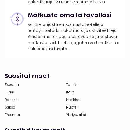
pakettisuojelusuunnitelmamme turvin.
Matkusta omalla tavallasi
Valitse laajasta valikoimasta hotelleja,
lentoyhtiöitä, lomakohteita ja aktiviteetteja.
Alustamme tarjoaa joustavuutta ja kestäviä
matkustusvaihtoehtoja, joten voit matkustaa
haluamallasi tavalla.
Suositut maat
Espanja
Tanska
Turkki
Italia
Ranska
Kreikka
Saksa
Ruotsi
Thaimaa
Yhdysvallat