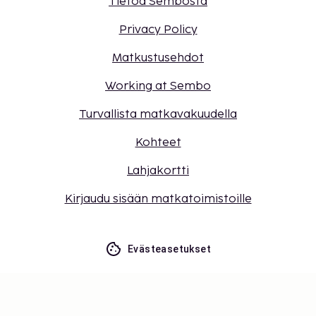
Tietoa Sembosta
Privacy Policy
Matkustusehdot
Working at Sembo
Turvallista matkavakuudella
Kohteet
Lahjakortti
Kirjaudu sisään matkatoimistoille
Evästeasetukset
Älä jää paitsi – tilaa uusimmat
päivitykset