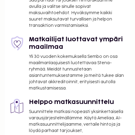
Saa parhaat tarjoukset hintatakuumme
avulla ja valitse sinulle sopivat
maksuvaihtoehdot. Hyväksymme kaikki
suuret maksutavat turvallisen ja helpon
transaktion varmistamiseksi.
Matkailijat luottavat ympäri
maailmaa
Yli 30 vuoden kokemuksella Sembo on osa
maailmanlaajuisesti luotettavaa Stena-
ryhmää. Meidät tunnustetaan
asiantuntemuksestamme ja meitä tukee alan
johtavat akkreditoinnit, erityisesti autolla
matkustamisessa.
Helppo matkasuunnittelu
Suunnittele matkasi nopeasti yksinkertaisella
varausjärjestelmällämme. Käytä Ameliaa, AI-
matkasuunnittelijaamme, vertaile hintoja ja
löydä parhaat tarjoukset,