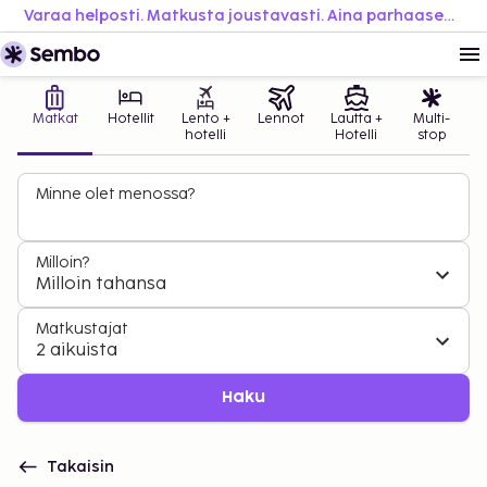
Varaa helposti. Matkusta joustavasti. Aina parhaaseen hintaan.
Matkat
Hotellit
Lento +
Lennot
Lautta +
Multi-
hotelli
Hotelli
stop
Minne olet menossa?
Milloin?
Milloin tahansa
Matkustajat
2 aikuista
Haku
Takaisin