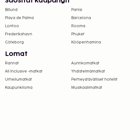
Suositut kaupungit
Billund
Pariisi
Playa de Palma
Barcelona
Lontoo
Rooma
Frederikshavn
Phuket
Göteborg
Kööpenhamina
Lomat
Rannat
Aurinkomatkat
All Inclusive -matkat
Yhdistelmämatkat
Urheilumatkat
Perheystävälliset hotellit
Kaupunkiloma
Musikaalimatkat