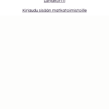
Lahjakortti
Kirjaudu sisään matkatoimistoille
Evästeasetukset
Älä jää paitsi – tilaa uusimmat
päivitykset
Pysy ajan tasalla! Saat matkavinkkejä, inspiraatiota
ja pääsyn ainutlaatuisiin tarjouksiin.
Tilaa