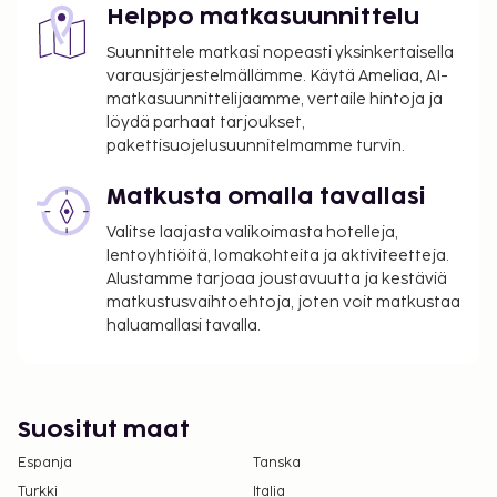
Helppo matkasuunnittelu
Suunnittele matkasi nopeasti yksinkertaisella
varausjärjestelmällämme. Käytä Ameliaa, AI-
matkasuunnittelijaamme, vertaile hintoja ja
löydä parhaat tarjoukset,
pakettisuojelusuunnitelmamme turvin.
Matkusta omalla tavallasi
Valitse laajasta valikoimasta hotelleja,
lentoyhtiöitä, lomakohteita ja aktiviteetteja.
Alustamme tarjoaa joustavuutta ja kestäviä
matkustusvaihtoehtoja, joten voit matkustaa
haluamallasi tavalla.
Suositut maat
Espanja
Tanska
Turkki
Italia