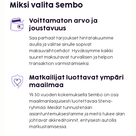
Miksi valita Sembo
Voittamaton arvo ja
joustavuus
Saa parhaat tarjoukset hintatakuumme
avulla ja valitse sinulle sopivat
maksuvaihtoehdot. Hyväksymme kaikki
suuret maksutavat turvallisen ja helpon
transaktion varmistamiseksi.
Matkailijat luottavat ympäri
maailmaa
Yli 30 vuoden kokemuksella Sembo on osa
maailmanlaajuisesti luotettavaa Stena-
ryhmää. Meidät tunnustetaan
asiantuntemuksestamme ja meitä tukee alan
johtavat akkreditoinnit, erityisesti autolla
matkustamisessa.