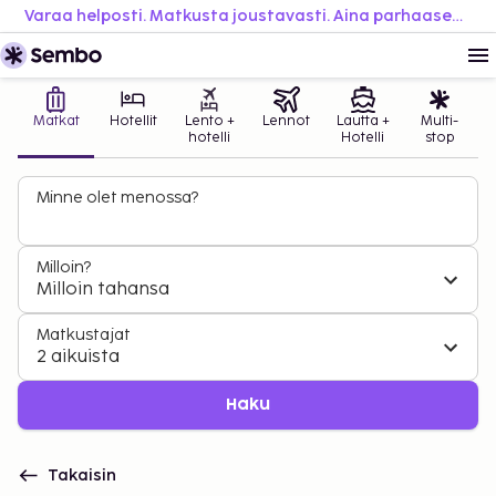
Varaa helposti. Matkusta joustavasti. Aina parhaaseen hintaan.
Matkat
Hotellit
Lento +
Lennot
Lautta +
Multi-
hotelli
Hotelli
stop
Minne olet menossa?
Milloin?
Milloin tahansa
Matkustajat
2 aikuista
Haku
Takaisin