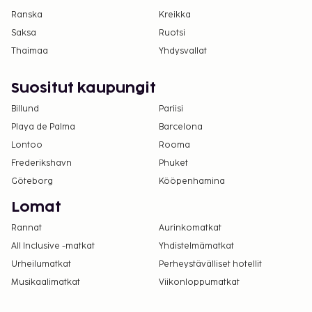
Ranska
Kreikka
Saksa
Ruotsi
Thaimaa
Yhdysvallat
Suositut kaupungit
Billund
Pariisi
Playa de Palma
Barcelona
Lontoo
Rooma
Frederikshavn
Phuket
Göteborg
Kööpenhamina
Lomat
Rannat
Aurinkomatkat
All Inclusive -matkat
Yhdistelmämatkat
Urheilumatkat
Perheystävälliset hotellit
Musikaalimatkat
Viikonloppumatkat