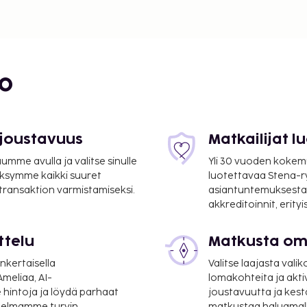
bo
 joustavuus
Matkailijat 
mme avulla ja valitse sinulle
Yli 30 vuoden kokem
ksymme kaikki suuret
luotettavaa Stena-
 transaktion varmistamiseksi.
asiantuntemuksesta
akkreditoinnit, erity
ttelu
Matkusta oma
nkertaisella
Valitse laajasta valik
meliaa, AI-
lomakohteita ja akti
 hintoja ja löydä parhaat
joustavuutta ja kest
itelmamme turvin.
matkustaa haluamalla