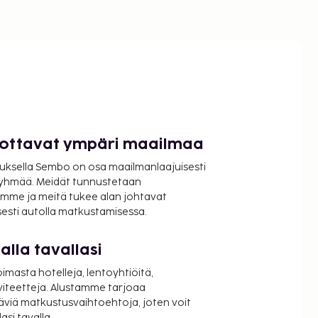
luottavat ympäri maailmaa
uksella Sembo on osa maailmanlaajuisesti
ryhmää. Meidät tunnustetaan
mme ja meitä tukee alan johtavat
isesti autolla matkustamisessa.
lla tavallasi
oimasta hotelleja, lentoyhtiöitä,
viteetteja. Alustamme tarjoaa
äviä matkustusvaihtoehtoja, joten voit
si tavalla.