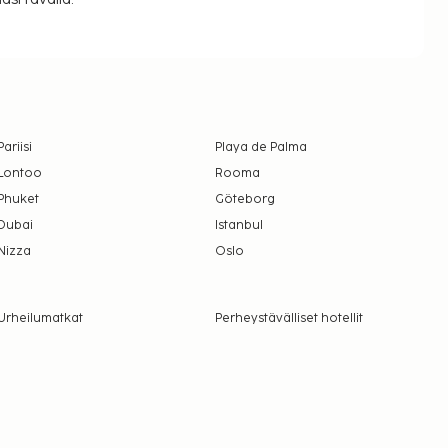
Pariisi
Playa de Palma
Lontoo
Rooma
Phuket
Göteborg
Dubai
Istanbul
Nizza
Oslo
Urheilumatkat
Perheystävälliset hotellit