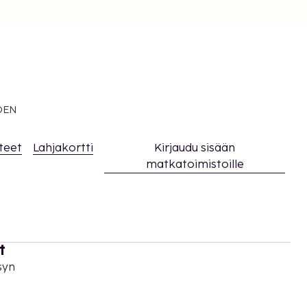
EDEN
teet
Lahjakortti
Kirjaudu sisään
matkatoimistoille
t
syn