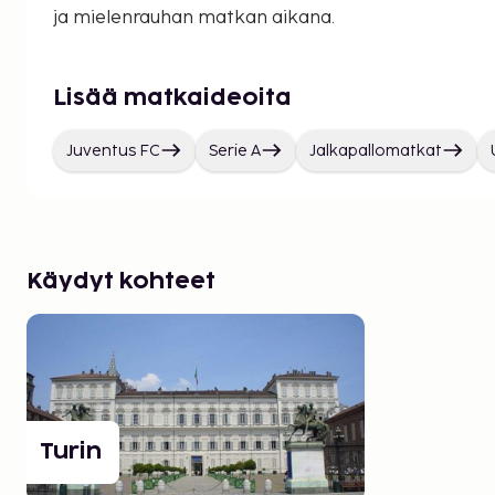
ja mielenrauhan matkan aikana.
Lisää matkaideoita
Juventus FC
Serie A
Jalkapallomatkat
Käydyt kohteet
Turin