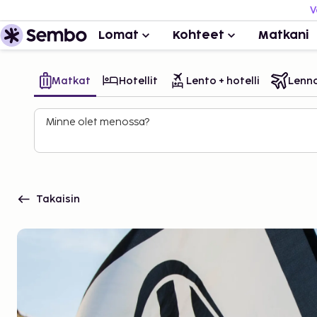
V
Lomat
Kohteet
Matkani
Matkat
Hotellit
Lento + hotelli
Lenn
Minne olet menossa?
Takaisin