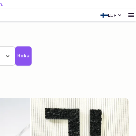
n.
EUR
Haku