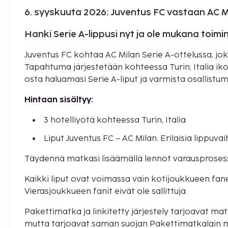
6. syyskuuta 2026: Juventus FC vastaan AC M
Hanki Serie A-lippusi nyt ja ole mukana toim
Juventus FC kohtaa AC Milan Serie A-ottelussa, jok
Tapahtuma järjestetään kohteessa Turin, Italia ikon
osta haluamasi Serie A-liput ja varmista osallistumi
Hintaan sisältyy:
3 hotelliyötä kohteessa Turin, Italia
Liput Juventus FC – AC Milan. Erilaisia lippuvai
Täydennä matkasi lisäämällä lennot varausproses
Kaikki liput ovat voimassa vain kotijoukkueen faneill
Vierasjoukkueen fanit eivät ole sallittuja.
Pakettimatka ja linkitetty järjestely tarjoavat matk
mutta tarjoavat saman suojan Pakettimatkalain 