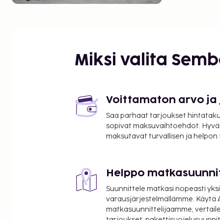
Miksi valita Sem
Voittamaton arvo ja
Saa parhaat tarjoukset hintatakuu
sopivat maksuvaihtoehdot. Hyvä
maksutavat turvallisen ja helpon
Helppo matkasuunni
Suunnittele matkasi nopeasti yksi
varausjärjestelmällämme. Käytä A
matkasuunnittelijaamme, vertaile
tarjoukset, pakettisuojelusuunn