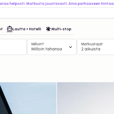
araa helposti. Matkusta joustavasti. Aina parhaaseen hintaa
ot
Lautta + Hotelli
Multi-stop
Milloin?
Matkustajat
Milloin tahansa
2 aikuista