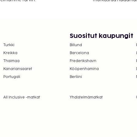
Suositut kaupungit
Turkki
Billund
Kreikka
Barcelona
Thaimaa
Frederikshavn
Kanariansaaret
Kööpenhamina
Portugali
Berliini
All Inclusive -matkat
Yhdistelmämatkat