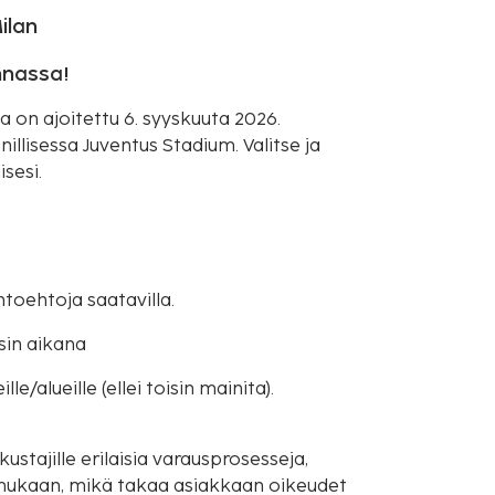
ilan
innassa!
a on ajoitettu 6. syyskuuta 2026.
illisessa Juventus Stadium. Valitse ja
sesi.
htoehtoja saatavilla.
sin aikana
e/alueille (ellei toisin mainita).
ustajille erilaisia varausprosesseja,
mukaan, mikä takaa asiakkaan oikeudet