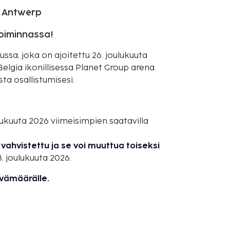
l Antwerp
toiminnassa!
sa, joka on ajoitettu 26. joulukuuta
lgia ikonillisessa Planet Group arena.
ta osallistumisesi.
ulukuuta 2026 viimeisimpien saatavilla
vahvistettu ja se voi muuttua toiseksi
. joulukuuta 2026.
ivämäärälle.