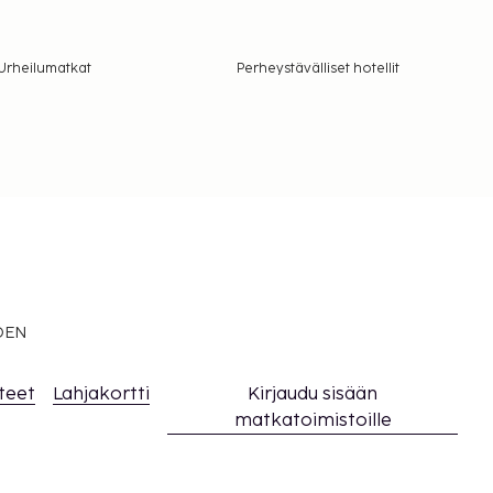
Urheilumatkat
Perheystävälliset hotellit
EDEN
teet
Lahjakortti
Kirjaudu sisään
matkatoimistoille