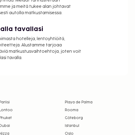
ryhmää. Meidät tunnustetaan
mme ja meitä tukee alan johtavat
isesti autolla matkustamisessa.
lla tavallasi
oimasta hotelleja, lentoyhtiöitä,
viteetteja. Alustamme tarjoaa
äviä matkustusvaihtoehtoja, joten voit
si tavalla.
Pariisi
Playa de Palma
Lontoo
Rooma
Phuket
Göteborg
Dubai
Istanbul
Nizza
Oslo