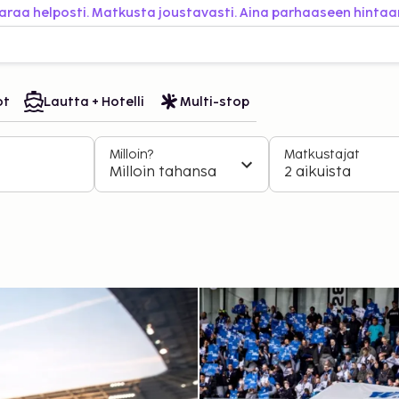
araa helposti. Matkusta joustavasti. Aina parhaaseen hintaa
ot
Lautta + Hotelli
Multi-stop
Milloin?
Matkustajat
Milloin tahansa
2 aikuista