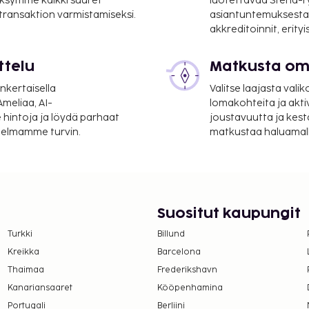
ksymme kaikki suuret
luotettavaa Stena-
 transaktion varmistamiseksi.
asiantuntemuksesta
akkreditoinnit, erity
ttelu
Matkusta oma
nkertaisella
Valitse laajasta valik
meliaa, AI-
lomakohteita ja akti
 hintoja ja löydä parhaat
joustavuutta ja kest
itelmamme turvin.
matkustaa haluamalla
Suositut kaupungit
Turkki
Billund
Kreikka
Barcelona
Thaimaa
Frederikshavn
Kanariansaaret
Kööpenhamina
Portugali
Berliini