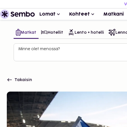
V
Lomat
Kohteet
Matkani
Matkat
Hotellit
Lento + hotelli
Lenn
Minne olet menossa?
Takaisin