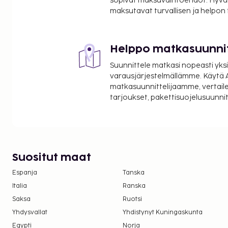
sopivat maksuvaihtoehdot. Hyvä
maksutavat turvallisen ja helpon
Helppo matkasuunni
Suunnittele matkasi nopeasti yksi
varausjärjestelmällämme. Käytä A
matkasuunnittelijaamme, vertaile
tarjoukset, pakettisuojelusuunn
Suositut maat
Espanja
Tanska
Italia
Ranska
Saksa
Ruotsi
Yhdysvallat
Yhdistynyt Kuningaskunta
Egypti
Norja