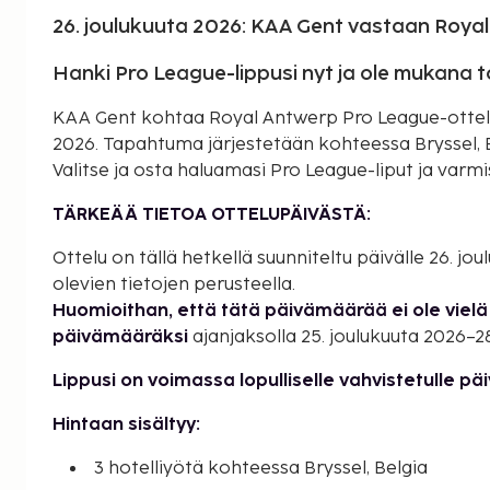
26. joulukuuta 2026: KAA Gent vastaan Roya
Hanki Pro League-lippusi nyt ja ole mukana 
KAA Gent kohtaa Royal Antwerp Pro League-ottelus
2026. Tapahtuma järjestetään kohteessa Bryssel, Be
Valitse ja osta haluamasi Pro League-liput ja varmis
TÄRKEÄÄ TIETOA OTTELUPÄIVÄSTÄ:
Ottelu on tällä hetkellä suunniteltu päivälle 26. jo
olevien tietojen perusteella.
Huomioithan, että tätä päivämäärää ei ole vielä 
päivämääräksi
ajanjaksolla 25. joulukuuta 2026–28
Lippusi on voimassa lopulliselle vahvistetulle pä
Hintaan sisältyy:
3 hotelliyötä kohteessa Bryssel, Belgia