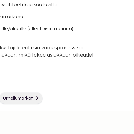
uvaihtoehtoja saatavilla.
sin aikana
e/alueille (ellei toisin mainita).
ustajille erilaisia varausprosesseja,
mukaan, mikä takaa asiakkaan oikeudet
Urheilumatkat