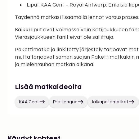
Liput KAA Gent – Royal Antwerp. Erilaisia lipp
Täydennä matkasi lisäämällä lennot varausproses
Kaikki liput ovat voimassa vain kotijoukkueen faneill
Vierasjoukkueen fanit eivät ole sallittuja.
Pakettimatka ja linkitetty järjestely tarjoavat matk
mutta tarjoavat saman suojan Pakettimatkalain 
ja mielenrauhan matkan aikana.
Lisää matkaideoita
KAA Gent
Pro League
Jalkapallomatkat
Käydyt kohteet