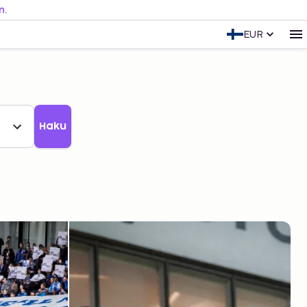
n.
EUR
Haku