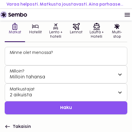
Varaa helposti. Matkusta joustavasti. Aina parhaaseen hintaan.
Matkat
Hotellit
Lento +
Lennot
Lautta +
Multi-
hotelli
Hotelli
stop
Minne olet menossa?
Milloin?
Milloin tahansa
Matkustajat
2 aikuista
Haku
Takaisin