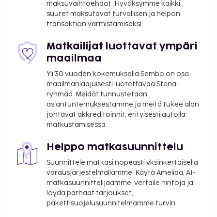
maksuvaihtoehdot. Hyväksymme kaikki
suuret maksutavat turvallisen ja helpon
transaktion varmistamiseksi.
Matkailijat luottavat ympäri
maailmaa
Yli 30 vuoden kokemuksella Sembo on osa
maailmanlaajuisesti luotettavaa Stena-
ryhmää. Meidät tunnustetaan
asiantuntemuksestamme ja meitä tukee alan
johtavat akkreditoinnit, erityisesti autolla
matkustamisessa.
Helppo matkasuunnittelu
Suunnittele matkasi nopeasti yksinkertaisella
varausjärjestelmällämme. Käytä Ameliaa, AI-
matkasuunnittelijaamme, vertaile hintoja ja
löydä parhaat tarjoukset,
pakettisuojelusuunnitelmamme turvin.