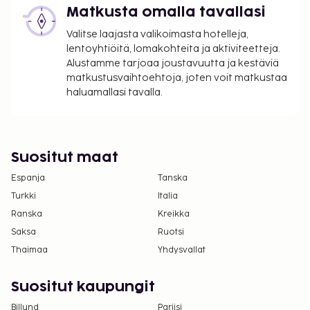
Matkusta omalla tavallasi
Valitse laajasta valikoimasta hotelleja,
lentoyhtiöitä, lomakohteita ja aktiviteetteja.
Alustamme tarjoaa joustavuutta ja kestäviä
matkustusvaihtoehtoja, joten voit matkustaa
haluamallasi tavalla.
Suositut maat
Espanja
Tanska
Turkki
Italia
Ranska
Kreikka
Saksa
Ruotsi
Thaimaa
Yhdysvallat
Suositut kaupungit
Billund
Pariisi