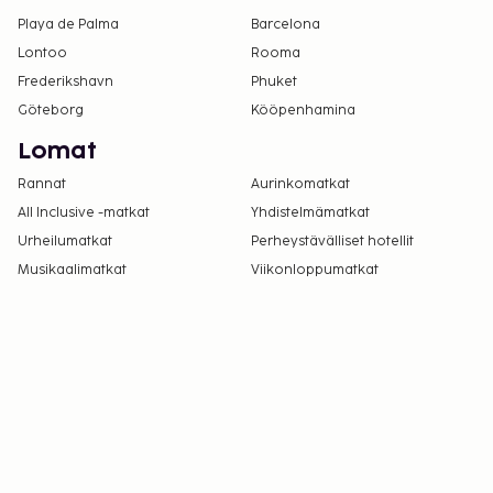
Playa de Palma
Barcelona
Lontoo
Rooma
Frederikshavn
Phuket
Göteborg
Kööpenhamina
Lomat
Rannat
Aurinkomatkat
All Inclusive -matkat
Yhdistelmämatkat
Urheilumatkat
Perheystävälliset hotellit
Musikaalimatkat
Viikonloppumatkat