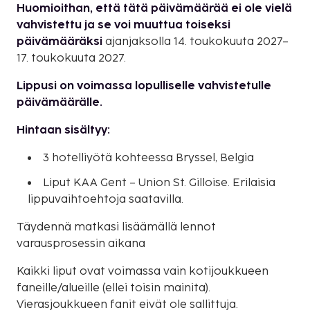
Huomioithan, että tätä päivämäärää ei ole vielä
vahvistettu ja se voi muuttua toiseksi
päivämääräksi
ajanjaksolla 14. toukokuuta 2027–
17. toukokuuta 2027.
Lippusi on voimassa lopulliselle vahvistetulle
päivämäärälle.
Hintaan sisältyy:
3 hotelliyötä kohteessa Bryssel, Belgia
Liput KAA Gent – Union St. Gilloise. Erilaisia
lippuvaihtoehtoja saatavilla.
Täydennä matkasi lisäämällä lennot
varausprosessin aikana
Kaikki liput ovat voimassa vain kotijoukkueen
faneille/alueille (ellei toisin mainita).
Vierasjoukkueen fanit eivät ole sallittuja.