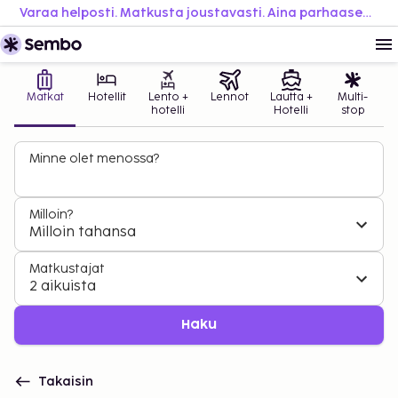
Varaa helposti. Matkusta joustavasti. Aina parhaaseen hintaan.
Matkat
Hotellit
Lento +
Lennot
Lautta +
Multi-
hotelli
Hotelli
stop
Minne olet menossa?
Milloin?
Milloin tahansa
Matkustajat
2 aikuista
Haku
Takaisin