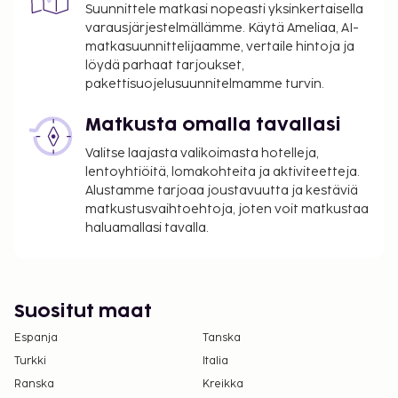
Suunnittele matkasi nopeasti yksinkertaisella
varausjärjestelmällämme. Käytä Ameliaa, AI-
matkasuunnittelijaamme, vertaile hintoja ja
löydä parhaat tarjoukset,
pakettisuojelusuunnitelmamme turvin.
Matkusta omalla tavallasi
Valitse laajasta valikoimasta hotelleja,
lentoyhtiöitä, lomakohteita ja aktiviteetteja.
Alustamme tarjoaa joustavuutta ja kestäviä
matkustusvaihtoehtoja, joten voit matkustaa
haluamallasi tavalla.
Suositut maat
Espanja
Tanska
Turkki
Italia
Ranska
Kreikka