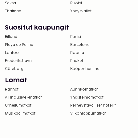
Saksa
Ruotsi
Thaimaa
Yhdysvallat
Suositut kaupungit
Billund
Pariisi
Playa de Palma
Barcelona
Lontoo
Rooma
Frederikshavn
Phuket
Göteborg
Kööpenhamina
Lomat
Rannat
Aurinkomatkat
All Inclusive -matkat
Yhdistelmämatkat
Urheilumatkat
Perheystävälliset hotellit
Musikaalimatkat
Viikonloppumatkat