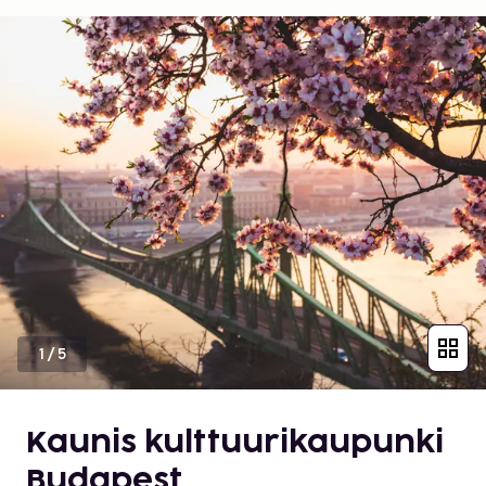
1
/
5
Kaunis kulttuurikaupunki
Budapest