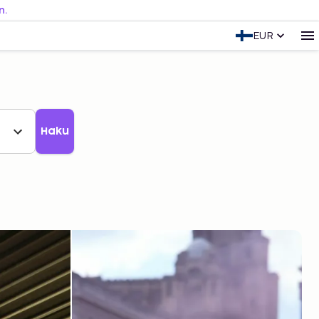
n.
EUR
Haku