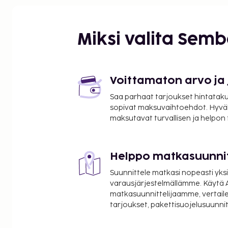
Miksi valita Sem
Voittamaton arvo ja
Saa parhaat tarjoukset hintatakuu
sopivat maksuvaihtoehdot. Hyvä
maksutavat turvallisen ja helpon
Helppo matkasuunni
Suunnittele matkasi nopeasti yksi
varausjärjestelmällämme. Käytä A
matkasuunnittelijaamme, vertaile
tarjoukset, pakettisuojelusuunn