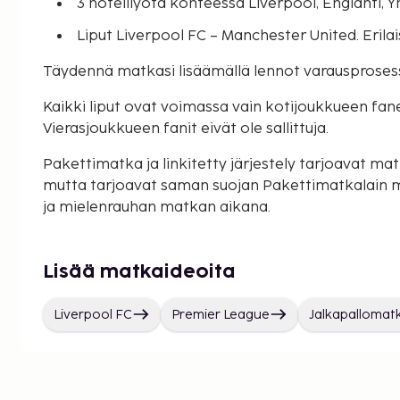
3 hotelliyötä kohteessa Liverpool, Englanti, 
Liput Liverpool FC – Manchester United. Erilai
Täydennä matkasi lisäämällä lennot varausproses
Kaikki liput ovat voimassa vain kotijoukkueen faneill
Vierasjoukkueen fanit eivät ole sallittuja.
Pakettimatka ja linkitetty järjestely tarjoavat matk
mutta tarjoavat saman suojan Pakettimatkalain 
ja mielenrauhan matkan aikana.
Lisää matkaideoita
Liverpool FC
Premier League
Jalkapallomat