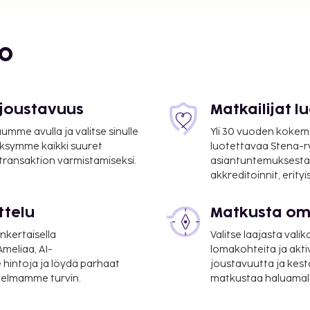
bo
 joustavuus
Matkailijat 
mme avulla ja valitse sinulle
Yli 30 vuoden kokem
ksymme kaikki suuret
luotettavaa Stena-
 transaktion varmistamiseksi.
asiantuntemuksesta
akkreditoinnit, erity
ttelu
Matkusta oma
nkertaisella
Valitse laajasta valik
meliaa, AI-
lomakohteita ja akti
 hintoja ja löydä parhaat
joustavuutta ja kest
itelmamme turvin.
matkustaa haluamalla