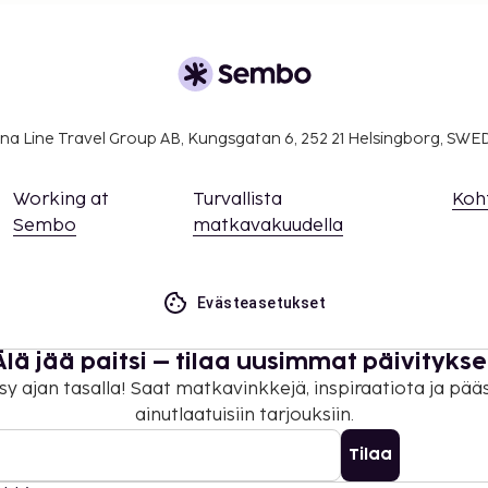
na Line Travel Group AB, Kungsgatan 6, 252 21 Helsingborg, SW
Working at
Turvallista
Koh
Sembo
matkavakuudella
Evästeasetukset
Älä jää paitsi – tilaa uusimmat päivitykse
sy ajan tasalla! Saat matkavinkkejä, inspiraatiota ja pää
ainutlaatuisiin tarjouksiin.
Tilaa