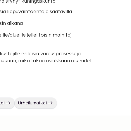
Yhdistynyt kuningaskunta
sia lippuvaihtoehtoja saatavilla.
sin aikana
e/alueille (ellei toisin mainita).
ustajille erilaisia varausprosesseja,
mukaan, mikä takaa asiakkaan oikeudet
kat
Urheilumatkat