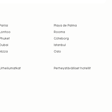
Pariisi
Playa de Palma
Lontoo
Rooma
Phuket
Göteborg
Dubai
Istanbul
Nizza
Oslo
Urheilumatkat
Perheystävälliset hotellit