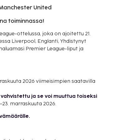
 Manchester United
ana toiminnassa!
gue-ottelussa, joka on ajoitettu 21.
sa Liverpool, Englanti, Yhdistynyt
a haluamasi Premier League-liput ja
arraskuuta 2026 viimeisimpien saatavilla
vahvistettu ja se voi muuttua toiseksi
–23. marraskuuta 2026.
ivämäärälle.