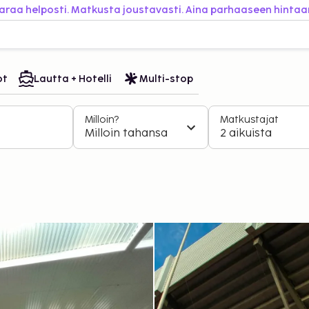
araa helposti. Matkusta joustavasti. Aina parhaaseen hintaa
ot
Lautta + Hotelli
Multi-stop
Milloin?
Matkustajat
Milloin tahansa
2 aikuista