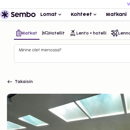
V
Lomat
Kohteet
Matkani
Matkat
Hotellit
Lento + hotelli
Lenn
Minne olet menossa?
Takaisin