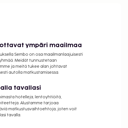
luottavat ympäri maailmaa
uksella Sembo on osa maailmanlaajuisesti
ryhmää. Meidät tunnustetaan
mme ja meitä tukee alan johtavat
isesti autolla matkustamisessa.
lla tavallasi
oimasta hotelleja, lentoyhtiöitä,
viteetteja. Alustamme tarjoaa
äviä matkustusvaihtoehtoja, joten voit
si tavalla.