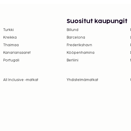
Suositut kaupungit
Turkki
Billund
Kreikka
Barcelona
Thaimaa
Frederikshavn
Kanariansaaret
Kööpenhamina
Portugali
Berliini
All Inclusive -matkat
Yhdistelmämatkat