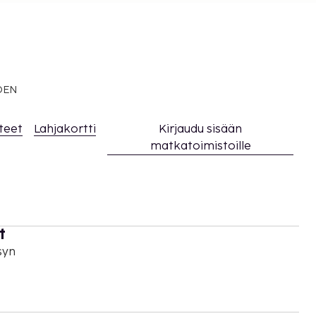
EDEN
teet
Lahjakortti
Kirjaudu sisään
matkatoimistoille
t
syn