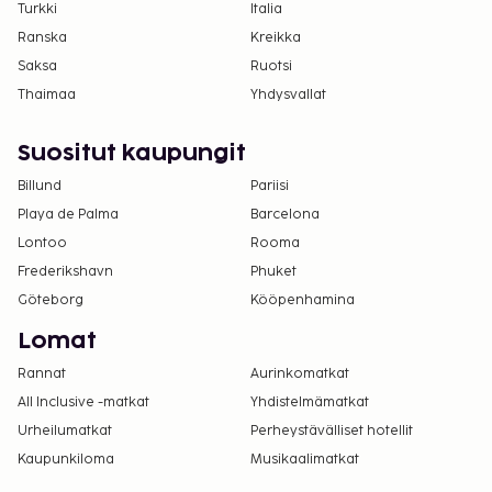
Turkki
Italia
Ranska
Kreikka
Saksa
Ruotsi
Thaimaa
Yhdysvallat
Suositut kaupungit
Billund
Pariisi
Playa de Palma
Barcelona
Lontoo
Rooma
Frederikshavn
Phuket
Göteborg
Kööpenhamina
Lomat
Rannat
Aurinkomatkat
All Inclusive -matkat
Yhdistelmämatkat
Urheilumatkat
Perheystävälliset hotellit
Kaupunkiloma
Musikaalimatkat