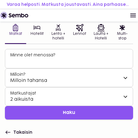
Varaa helposti. Matkusta joustavasti. Aina parhaaseen hintaan.
Matkat
Hotellit
Lento +
Lennot
Lautta +
Multi-
hotelli
Hotelli
stop
Minne olet menossa?
Milloin?
Milloin tahansa
Matkustajat
2 aikuista
Haku
Takaisin