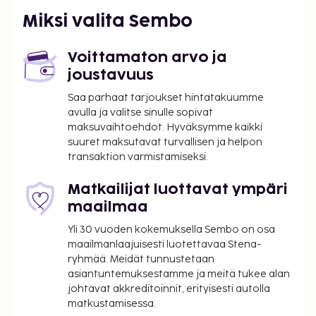
Miksi valita Sembo
Voittamaton arvo ja
joustavuus
Saa parhaat tarjoukset hintatakuumme
avulla ja valitse sinulle sopivat
maksuvaihtoehdot. Hyväksymme kaikki
suuret maksutavat turvallisen ja helpon
transaktion varmistamiseksi.
Matkailijat luottavat ympäri
maailmaa
Yli 30 vuoden kokemuksella Sembo on osa
maailmanlaajuisesti luotettavaa Stena-
ryhmää. Meidät tunnustetaan
asiantuntemuksestamme ja meitä tukee alan
johtavat akkreditoinnit, erityisesti autolla
matkustamisessa.