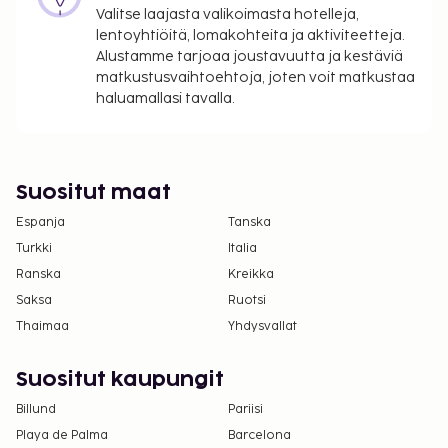
Valitse laajasta valikoimasta hotelleja,
lentoyhtiöitä, lomakohteita ja aktiviteetteja.
Alustamme tarjoaa joustavuutta ja kestäviä
matkustusvaihtoehtoja, joten voit matkustaa
haluamallasi tavalla.
Suositut maat
Espanja
Tanska
Turkki
Italia
Ranska
Kreikka
Saksa
Ruotsi
Thaimaa
Yhdysvallat
Suositut kaupungit
Billund
Pariisi
Playa de Palma
Barcelona