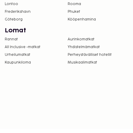
Lontoo
Rooma
Frederikshavn
Phuket
Göteborg
Kööpenhamina
Lomat
Rannat
Aurinkomatkat
All Inclusive -matkat
Yhdistelmämatkat
Urheilumatkat
Perheystävälliset hotellit
Kaupunkiloma
Musikaalimatkat