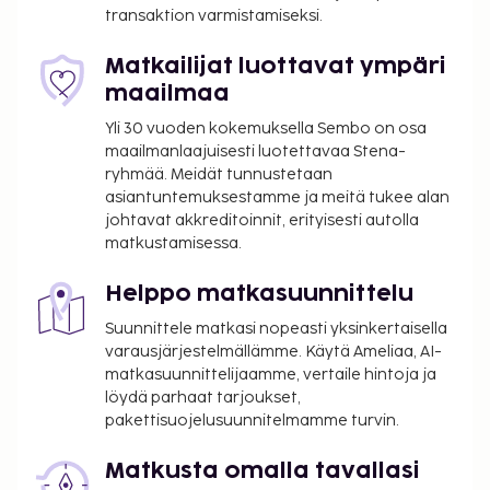
transaktion varmistamiseksi.
Matkailijat luottavat ympäri
maailmaa
Yli 30 vuoden kokemuksella Sembo on osa
maailmanlaajuisesti luotettavaa Stena-
ryhmää. Meidät tunnustetaan
asiantuntemuksestamme ja meitä tukee alan
johtavat akkreditoinnit, erityisesti autolla
matkustamisessa.
Helppo matkasuunnittelu
Suunnittele matkasi nopeasti yksinkertaisella
varausjärjestelmällämme. Käytä Ameliaa, AI-
matkasuunnittelijaamme, vertaile hintoja ja
löydä parhaat tarjoukset,
pakettisuojelusuunnitelmamme turvin.
Matkusta omalla tavallasi