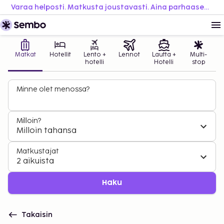
Varaa helposti. Matkusta joustavasti. Aina parhaaseen hintaan.
Matkat
Hotellit
Lento +
Lennot
Lautta +
Multi-
hotelli
Hotelli
stop
Minne olet menossa?
Milloin?
Milloin tahansa
Matkustajat
2 aikuista
Haku
Takaisin