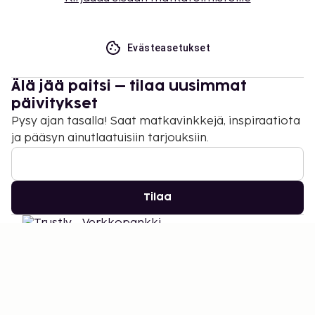
Evästeasetukset
Älä jää paitsi – tilaa uusimmat
päivitykset
Pysy ajan tasalla! Saat matkavinkkejä, inspiraatiota
ja pääsyn ainutlaatuisiin tarjouksiin.
Tilaa
©
2026
Stena Line Travel Group AB