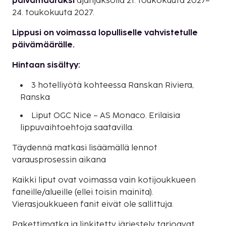
päivämääräksi
ajanjaksolla 21. toukokuuta 2027–
24. toukokuuta 2027.
Lippusi on voimassa lopulliselle vahvistetulle
päivämäärälle.
Hintaan sisältyy:
3 hotelliyötä kohteessa Ranskan Riviera,
Ranska
Liput OGC Nice – AS Monaco. Erilaisia
lippuvaihtoehtoja saatavilla.
Täydennä matkasi lisäämällä lennot
varausprosessin aikana
Kaikki liput ovat voimassa vain kotijoukkueen
faneille/alueille (ellei toisin mainita).
Vierasjoukkueen fanit eivät ole sallittuja.
Pakettimatka ja linkitetty järjestely tarjoavat