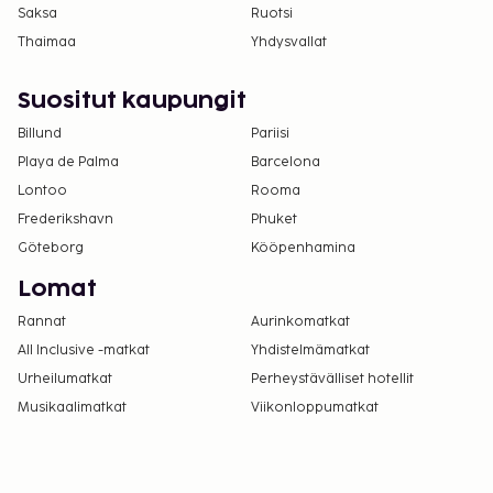
Saksa
Ruotsi
Thaimaa
Yhdysvallat
Suositut kaupungit
Billund
Pariisi
Playa de Palma
Barcelona
Lontoo
Rooma
Frederikshavn
Phuket
Göteborg
Kööpenhamina
Lomat
Rannat
Aurinkomatkat
All Inclusive -matkat
Yhdistelmämatkat
Urheilumatkat
Perheystävälliset hotellit
Musikaalimatkat
Viikonloppumatkat