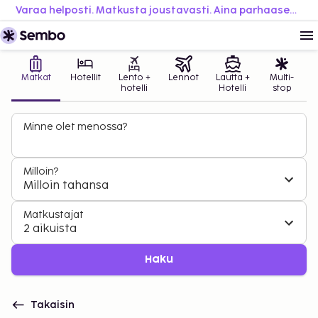
Varaa helposti. Matkusta joustavasti. Aina parhaaseen hintaan.
Matkat
Hotellit
Lento +
Lennot
Lautta +
Multi-
hotelli
Hotelli
stop
Minne olet menossa?
Milloin?
Milloin tahansa
Matkustajat
2 aikuista
Haku
Takaisin