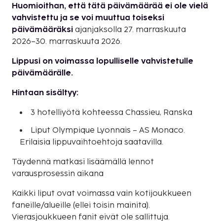
Huomioithan, että tätä päivämäärää ei ole vielä
vahvistettu ja se voi muuttua toiseksi
päivämääräksi
ajanjaksolla 27. marraskuuta
2026–30. marraskuuta 2026.
Lippusi on voimassa lopulliselle vahvistetulle
päivämäärälle.
Hintaan sisältyy:
3 hotelliyötä kohteessa Chassieu, Ranska
Liput Olympique Lyonnais – AS Monaco.
Erilaisia lippuvaihtoehtoja saatavilla.
Täydennä matkasi lisäämällä lennot
varausprosessin aikana
Kaikki liput ovat voimassa vain kotijoukkueen
faneille/alueille (ellei toisin mainita).
Vierasjoukkueen fanit eivät ole sallittuja.