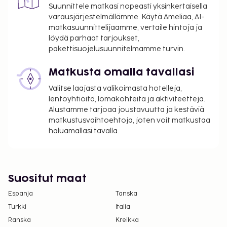
Suunnittele matkasi nopeasti yksinkertaisella
varausjärjestelmällämme. Käytä Ameliaa, AI-
matkasuunnittelijaamme, vertaile hintoja ja
löydä parhaat tarjoukset,
pakettisuojelusuunnitelmamme turvin.
Matkusta omalla tavallasi
Valitse laajasta valikoimasta hotelleja,
lentoyhtiöitä, lomakohteita ja aktiviteetteja.
Alustamme tarjoaa joustavuutta ja kestäviä
matkustusvaihtoehtoja, joten voit matkustaa
haluamallasi tavalla.
Suositut maat
Espanja
Tanska
Turkki
Italia
Ranska
Kreikka