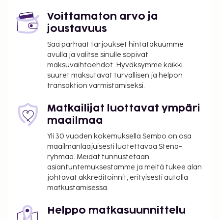
Voittamaton arvo ja
joustavuus
Saa parhaat tarjoukset hintatakuumme
avulla ja valitse sinulle sopivat
maksuvaihtoehdot. Hyväksymme kaikki
suuret maksutavat turvallisen ja helpon
transaktion varmistamiseksi.
Matkailijat luottavat ympäri
maailmaa
Yli 30 vuoden kokemuksella Sembo on osa
maailmanlaajuisesti luotettavaa Stena-
ryhmää. Meidät tunnustetaan
asiantuntemuksestamme ja meitä tukee alan
johtavat akkreditoinnit, erityisesti autolla
matkustamisessa.
Helppo matkasuunnittelu