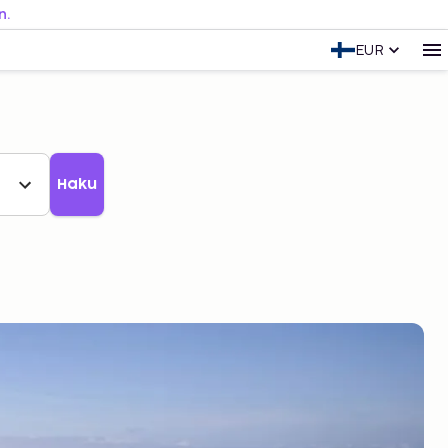
n.
EUR
Haku