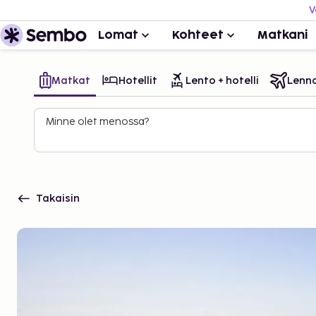
V
Lomat
Kohteet
Matkani
Matkat
Hotellit
Lento + hotelli
Lenn
Minne olet menossa?
Takaisin