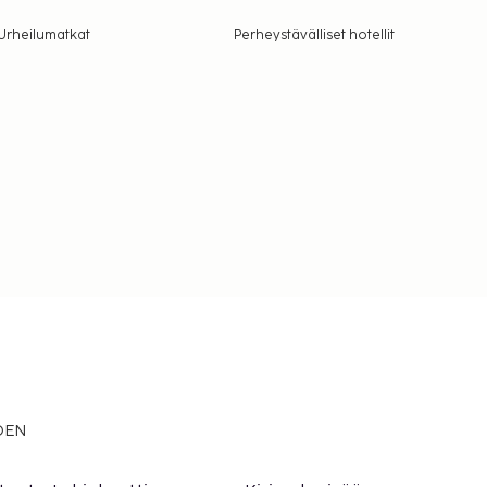
Urheilumatkat
Perheystävälliset hotellit
EDEN