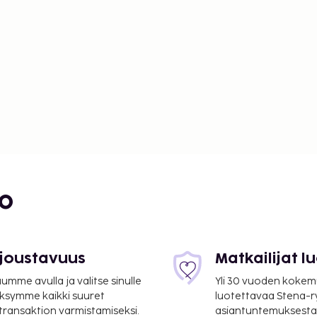
bo
 joustavuus
Matkailijat 
mme avulla ja valitse sinulle
Yli 30 vuoden kokem
ksymme kaikki suuret
luotettavaa Stena-
 transaktion varmistamiseksi.
asiantuntemuksesta