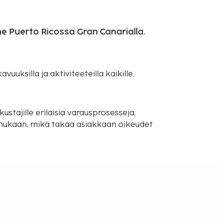
me Puerto Ricossa Gran Canarialla.
vuuksilla ja aktiviteeteilla kaikille.
ustajille erilaisia varausprosesseja,
mukaan, mikä takaa asiakkaan oikeudet