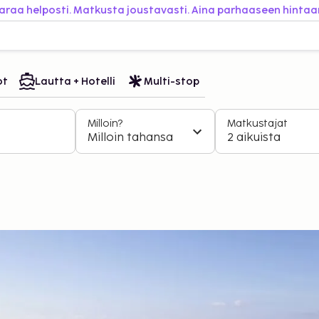
araa helposti. Matkusta joustavasti. Aina parhaaseen hintaa
ot
Lautta + Hotelli
Multi-stop
Milloin?
Matkustajat
Milloin tahansa
2 aikuista