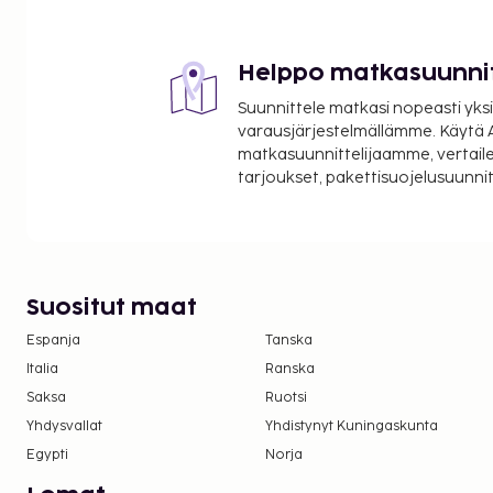
Helppo matkasuunni
Suunnittele matkasi nopeasti yksi
varausjärjestelmällämme. Käytä A
matkasuunnittelijaamme, vertaile
tarjoukset, pakettisuojelusuunn
Suositut maat
Espanja
Tanska
Italia
Ranska
Saksa
Ruotsi
Yhdysvallat
Yhdistynyt Kuningaskunta
Egypti
Norja