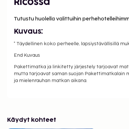
Ricossa
Tutustu huolella valittuihin perhehotelleihim
Kuvaus:
" Täydellinen koko perheelle, lapsiystävällisillä muka
End Kuvaus
Pakettimatka ja linkitetty järjestely tarjoavat matk
mutta tarjoavat saman suojan Pakettimatkalain 
ja mielenrauhan matkan aikana.
Käydyt kohteet