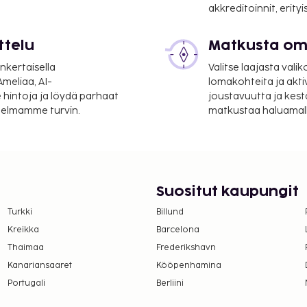
akkreditoinnit, erity
ttelu
Matkusta oma
nkertaisella
Valitse laajasta valik
meliaa, AI-
lomakohteita ja akti
 hintoja ja löydä parhaat
joustavuutta ja kest
itelmamme turvin.
matkustaa haluamalla
Suositut kaupungit
Turkki
Billund
Kreikka
Barcelona
Thaimaa
Frederikshavn
Kanariansaaret
Kööpenhamina
Portugali
Berliini