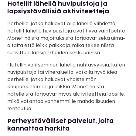
Hotellit lähellä huvipuistoja ja
lapsiystävällisiä aktiviteetteja
Perheille, jotka haluavat olla lähellä viihdettä,
hotellit lähellä huvipuistoja ovat hyvä vaihtoehto.
Monet näistä majoituksista tarjoavat sekä uima-
altaita että leikkipaikkoja, mikä tekee niistä
suosittuja lapsiperheiden keskuudessa.
Hotellin valitseminen lähellä nähtävyyksiä, kuten
huvipuistoja tai viheralueita, voi olla hyvä idea
perheille, jotka haluavat yhdistelmän
kaupunkielämää ja leikkiä. Monet näistä
hotelleista tarjoavat myös aktiviteetteja lapsille,
mikä voi antaa vanhemmille mahdollisuuden
rentoutua.
Perheystävälliset palvelut, joita
kannattaa harkita