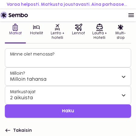
Varaa helposti. Matkusta joustavasti. Aina parhaaseen hintaan.
Matkat
Hotellit
Lento +
Lennot
Lautta +
Multi-
hotelli
Hotelli
stop
Minne olet menossa?
Milloin?
Milloin tahansa
Matkustajat
2 aikuista
Haku
Takaisin