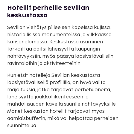
Hotellit perheille Sevillan
keskustassa
Sevillan viehätys piilee sen kapeissa kujissa,
historiallisissa monumenteissa ja vilkkaassa
kansanelämässä. Keskustassa asuminen
tarkoittaa paitsi läheisyyttä kaupungin
nähtävyyksiin, myös pääsyä lapsiystävällisiin
ravintoloihin ja aktiviteetteihin.
Kun etsit hotelleja Sevillan keskustasta
lapsiystävällisellä profiililla, on hyvä valita
majoituksia, jotka tarjoavat perhehuoneita,
läheisyyttä joukkoliikenteeseen ja
mahdollisuuden kävellä suurille nähtävyyksille.
Monet keskustan hotellit tarjoavat myös
aamiaisbuffetin, mikä voi helpottaa perheiden
suunnittelua.