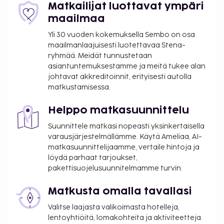
Matkailijat luottavat ympäri
maailmaa
Yli 30 vuoden kokemuksella Sembo on osa
maailmanlaajuisesti luotettavaa Stena-
ryhmää. Meidät tunnustetaan
asiantuntemuksestamme ja meitä tukee alan
johtavat akkreditoinnit, erityisesti autolla
matkustamisessa.
Helppo matkasuunnittelu
Suunnittele matkasi nopeasti yksinkertaisella
varausjärjestelmällämme. Käytä Ameliaa, AI-
matkasuunnittelijaamme, vertaile hintoja ja
löydä parhaat tarjoukset,
pakettisuojelusuunnitelmamme turvin.
Matkusta omalla tavallasi
Valitse laajasta valikoimasta hotelleja,
lentoyhtiöitä, lomakohteita ja aktiviteetteja.