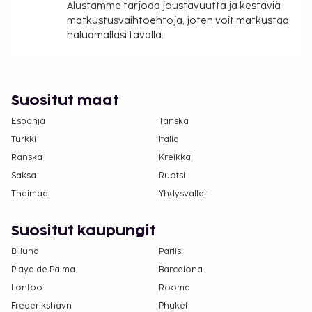
Alustamme tarjoaa joustavuutta ja kestäviä
matkustusvaihtoehtoja, joten voit matkustaa
haluamallasi tavalla.
Suositut maat
Espanja
Tanska
Turkki
Italia
Ranska
Kreikka
Saksa
Ruotsi
Thaimaa
Yhdysvallat
Suositut kaupungit
Billund
Pariisi
Playa de Palma
Barcelona
Lontoo
Rooma
Frederikshavn
Phuket