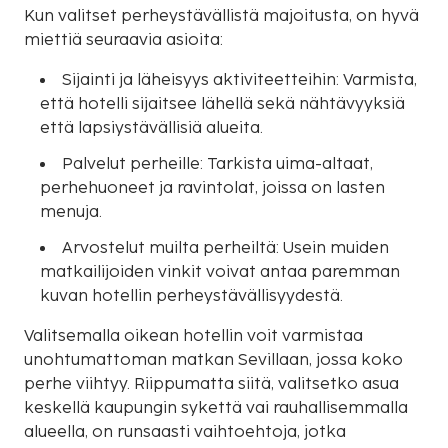
Kun valitset perheystävällistä majoitusta, on hyvä
miettiä seuraavia asioita:
Sijainti ja läheisyys aktiviteetteihin: Varmista,
että hotelli sijaitsee lähellä sekä nähtävyyksiä
että lapsiystävällisiä alueita.
Palvelut perheille: Tarkista uima-altaat,
perhehuoneet ja ravintolat, joissa on lasten
menuja.
Arvostelut muilta perheiltä: Usein muiden
matkailijoiden vinkit voivat antaa paremman
kuvan hotellin perheystävällisyydestä.
Valitsemalla oikean hotellin voit varmistaa
unohtumattoman matkan Sevillaan, jossa koko
perhe viihtyy. Riippumatta siitä, valitsetko asua
keskellä kaupungin sykettä vai rauhallisemmalla
alueella, on runsaasti vaihtoehtoja, jotka