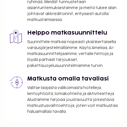
ryhmää. Meidät tunnustetaan
asiantuntemuksestamme ja meitä tukee alan
johtavat akkreditoinnit, erityisesti autolla
matkustamisessa.
Helppo matkasuunnittelu
Suunnittele matkasi nopeasti yksinkertaisella
varausjärjestelmällämme. Käytä Ameliaa, AI-
matkasuunnittelijaamme, vertaile hintoja ja
löydä parhaat tarjoukset,
pakettisuojelusuunnitelmamme turvin.
Matkusta omalla tavallasi
Valitse laajasta valikoimasta hotelleja,
lentoyhtiöitä, lomakohteita ja aktiviteetteja.
Alustamme tarjoaa joustavuutta ja kestäviä
matkustusvaihtoehtoja, joten voit matkustaa
haluamallasi tavalla.