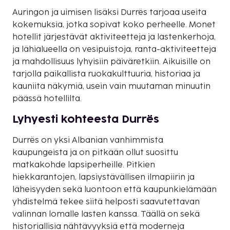
Auringon ja uimisen lisäksi Durrës tarjoaa useita
kokemuksia, jotka sopivat koko perheelle. Monet
hotellit järjestävät aktiviteetteja ja lastenkerhoja,
ja lähialueella on vesipuistoja, ranta-aktiviteetteja
ja mahdollisuus lyhyisiin päiväretkiin. Aikuisille on
tarjolla paikallista ruokakulttuuria, historiaa ja
kauniita näkymiä, usein vain muutaman minuutin
päässä hotellilta.
Lyhyesti kohteesta Durrës
Durrës on yksi Albanian vanhimmista
kaupungeista ja on pitkään ollut suosittu
matkakohde lapsiperheille. Pitkien
hiekkarantojen, lapsiystävällisen ilmapiirin ja
läheisyyden sekä luontoon että kaupunkielämään
yhdistelmä tekee siitä helposti saavutettavan
valinnan lomalle lasten kanssa. Täällä on sekä
historiallisia nähtävyyksiä että moderneja