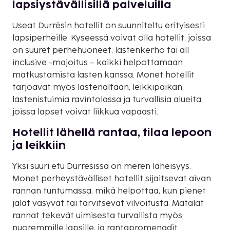
lapsiystävällisillä palveluilla
Useat Durrësin hotellit on suunniteltu erityisesti
lapsiperheille. Kyseessä voivat olla hotellit, joissa
on suuret perhehuoneet, lastenkerho tai all
inclusive -majoitus – kaikki helpottamaan
matkustamista lasten kanssa. Monet hotellit
tarjoavat myös lastenaltaan, leikkipaikan,
lastenistuimia ravintolassa ja turvallisia alueita,
joissa lapset voivat liikkua vapaasti.
Hotellit lähellä rantaa, tilaa lepoon
ja leikkiin
Yksi suuri etu Durrësissa on meren läheisyys.
Monet perheystävälliset hotellit sijaitsevat aivan
rannan tuntumassa, mikä helpottaa, kun pienet
jalat väsyvät tai tarvitsevat vilvoitusta. Matalat
rannat tekevät uimisesta turvallista myös
nuoremmille lapsille, ja rantapromenadit