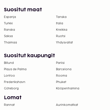
Suositut maat
Espanja
Tanska
Turkki
Italia
Ranska
Kreikka
Saksa
Ruotsi
Thaimaa
Yhdysvallat
Suositut kaupungit
Billund
Pariisi
Playa de Palma
Barcelona
Lontoo
Rooma
Frederikshavn
Phuket
Göteborg
Kööpenhamina
Lomat
Rannat
Aurinkomatkat