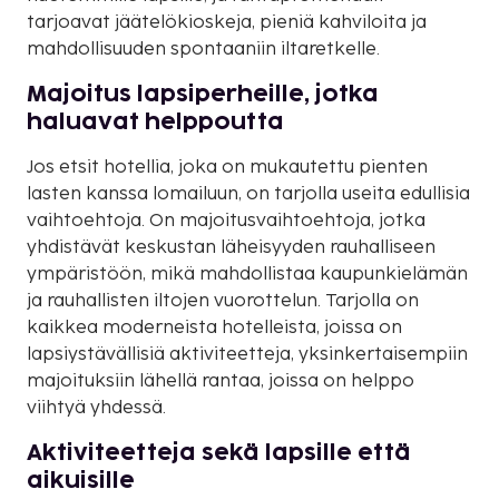
tarjoavat jäätelökioskeja, pieniä kahviloita ja
mahdollisuuden spontaaniin iltaretkelle.
Majoitus lapsiperheille, jotka
haluavat helppoutta
Jos etsit hotellia, joka on mukautettu pienten
lasten kanssa lomailuun, on tarjolla useita edullisia
vaihtoehtoja. On majoitusvaihtoehtoja, jotka
yhdistävät keskustan läheisyyden rauhalliseen
ympäristöön, mikä mahdollistaa kaupunkielämän
ja rauhallisten iltojen vuorottelun. Tarjolla on
kaikkea moderneista hotelleista, joissa on
lapsiystävällisiä aktiviteetteja, yksinkertaisempiin
majoituksiin lähellä rantaa, joissa on helppo
viihtyä yhdessä.
Aktiviteetteja sekä lapsille että
aikuisille