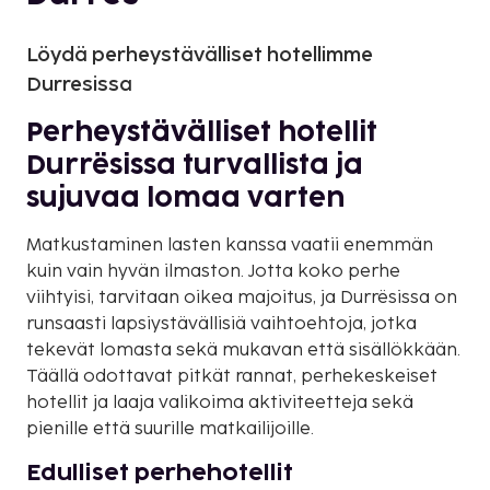
Löydä perheystävälliset hotellimme
Durresissa
Perheystävälliset hotellit
Durrësissa turvallista ja
sujuvaa lomaa varten
Matkustaminen lasten kanssa vaatii enemmän
kuin vain hyvän ilmaston. Jotta koko perhe
viihtyisi, tarvitaan oikea majoitus, ja Durrësissa on
runsaasti lapsiystävällisiä vaihtoehtoja, jotka
tekevät lomasta sekä mukavan että sisällökkään.
Täällä odottavat pitkät rannat, perhekeskeiset
hotellit ja laaja valikoima aktiviteetteja sekä
pienille että suurille matkailijoille.
Edulliset perhehotellit