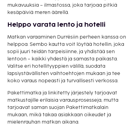
mukavuuksia – ilmastossa, joka tarjoaa pitkiä
kesäpäiviä meren äärellä.
Helppo varata lento ja hotelli
Matkan varaaminen Durrësiin perheen kanssa on
helppoa. Sembo kautta voit löytää hotellin, joka
sopii juuri teidän tarpeisiinne, ja yhdistää sen
lentoon – kaikki yhdestä ja samasta paikasta.
Valitse eri hotellityyppien välillä, suodata
lapsiystävällisten vaihtoehtojen mukaan ja tee
koko varaus nopeasti ja turvallisesti verkossa.
Pakettimatka ja linkitetty järjestely tarjoavat
matkustajille erilaisia varausprosesseja, mutta
tarjoavat saman suojan Pakettimatkalain
mukaan, mikä takaa asiakkaan oikeudet ja
mielenrauhan matkan aikana.