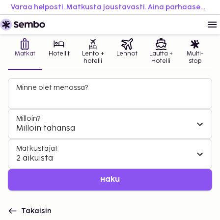
Varaa helposti. Matkusta joustavasti. Aina parhaaseen hintaan.
Matkat
Hotellit
Lento +
Lennot
Lautta +
Multi-
hotelli
Hotelli
stop
Minne olet menossa?
Milloin?
Milloin tahansa
Matkustajat
2 aikuista
Haku
Takaisin