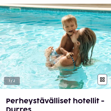
1
/
2
Perheystävälliset hotellit -
Durres