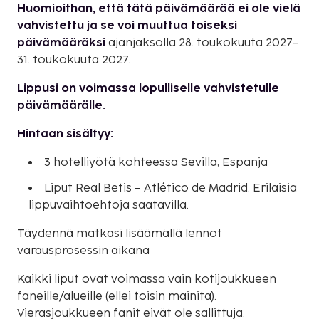
Huomioithan, että tätä päivämäärää ei ole vielä
vahvistettu ja se voi muuttua toiseksi
päivämääräksi
ajanjaksolla 28. toukokuuta 2027–
31. toukokuuta 2027.
Lippusi on voimassa lopulliselle vahvistetulle
päivämäärälle.
Hintaan sisältyy:
3 hotelliyötä kohteessa Sevilla, Espanja
Liput Real Betis – Atlético de Madrid. Erilaisia
lippuvaihtoehtoja saatavilla.
Täydennä matkasi lisäämällä lennot
varausprosessin aikana
Kaikki liput ovat voimassa vain kotijoukkueen
faneille/alueille (ellei toisin mainita).
Vierasjoukkueen fanit eivät ole sallittuja.