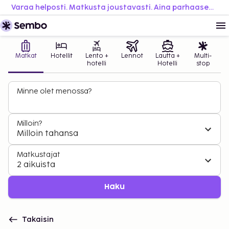
Varaa helposti. Matkusta joustavasti. Aina parhaaseen hintaan.
Matkat
Hotellit
Lento +
Lennot
Lautta +
Multi-
hotelli
Hotelli
stop
Minne olet menossa?
Milloin?
Milloin tahansa
Matkustajat
2 aikuista
Haku
Takaisin