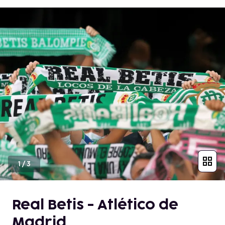
1
/
3
Real Betis - Atlético de
Madrid