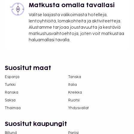
Matkusta omalla tavallasi
Valitse laajasta valikoimasta hotelleja,
lentoyhtiöitä, lomakohteita ja aktiviteetteja.
Alustamme tarjoaa joustavuutta ja kestäviä
matkustusvaihtoehtoja, joten voit matkustaa
haluamallasi tavalla.
Suositut maat
Espanja
Tanska
Turkki
Italia
Ranska
Kreikka
Saksa
Ruotsi
Thaimaa
Yhdysvallat
Suositut kaupungit
Billund
Pariisi