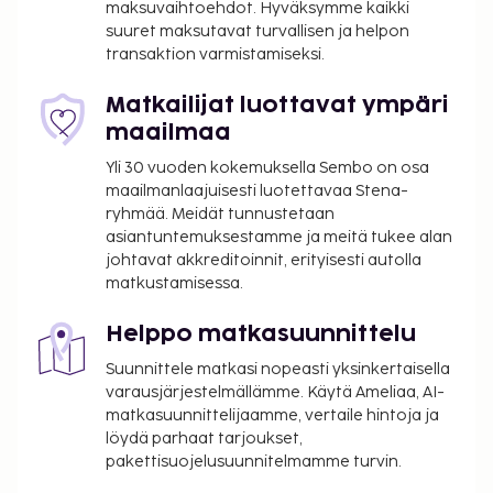
maksuvaihtoehdot. Hyväksymme kaikki
suuret maksutavat turvallisen ja helpon
transaktion varmistamiseksi.
Matkailijat luottavat ympäri
maailmaa
Yli 30 vuoden kokemuksella Sembo on osa
maailmanlaajuisesti luotettavaa Stena-
ryhmää. Meidät tunnustetaan
asiantuntemuksestamme ja meitä tukee alan
johtavat akkreditoinnit, erityisesti autolla
matkustamisessa.
Helppo matkasuunnittelu
Suunnittele matkasi nopeasti yksinkertaisella
varausjärjestelmällämme. Käytä Ameliaa, AI-
matkasuunnittelijaamme, vertaile hintoja ja
löydä parhaat tarjoukset,
pakettisuojelusuunnitelmamme turvin.