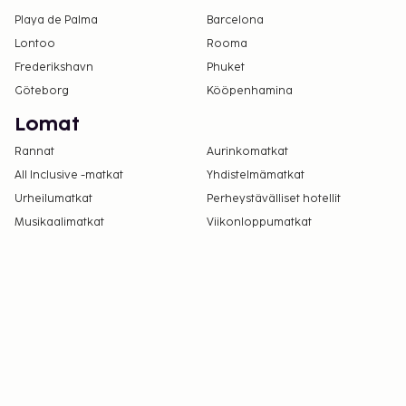
Playa de Palma
Barcelona
Lontoo
Rooma
Frederikshavn
Phuket
Göteborg
Kööpenhamina
Lomat
Rannat
Aurinkomatkat
All Inclusive -matkat
Yhdistelmämatkat
Urheilumatkat
Perheystävälliset hotellit
Musikaalimatkat
Viikonloppumatkat