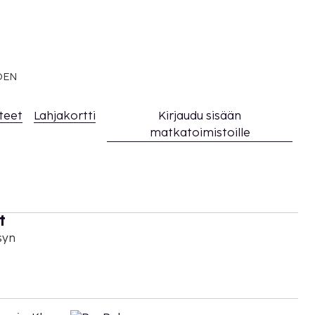
EDEN
teet
Lahjakortti
Kirjaudu sisään
matkatoimistoille
t
syn