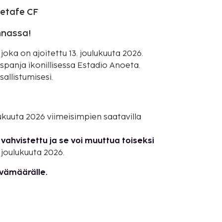
Getafe CF
nnassa!
oka on ajoitettu 13. joulukuuta 2026.
panja ikonillisessa Estadio Anoeta.
sallistumisesi.
ulukuuta 2026 viimeisimpien saatavilla
vahvistettu ja se voi muuttua toiseksi
 joulukuuta 2026.
ivämäärälle.