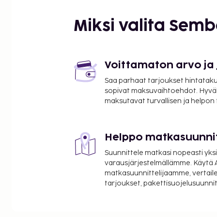
Miksi valita Sem
Voittamaton arvo ja
Saa parhaat tarjoukset hintatakuu
sopivat maksuvaihtoehdot. Hyvä
maksutavat turvallisen ja helpon
Helppo matkasuunni
Suunnittele matkasi nopeasti yksi
varausjärjestelmällämme. Käytä A
matkasuunnittelijaamme, vertaile
tarjoukset, pakettisuojelusuunn