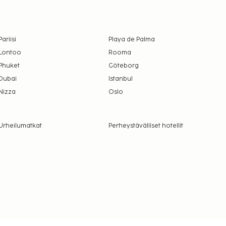
Pariisi
Playa de Palma
Lontoo
Rooma
Phuket
Göteborg
Dubai
Istanbul
Nizza
Oslo
Urheilumatkat
Perheystävälliset hotellit