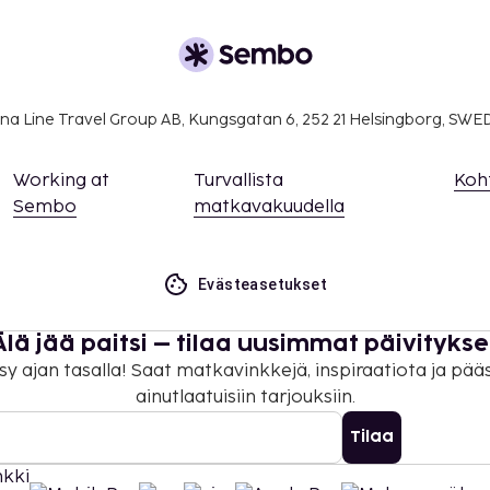
na Line Travel Group AB, Kungsgatan 6, 252 21 Helsingborg, SW
Working at
Turvallista
Koh
Sembo
matkavakuudella
Evästeasetukset
Älä jää paitsi – tilaa uusimmat päivitykse
sy ajan tasalla! Saat matkavinkkejä, inspiraatiota ja pää
ainutlaatuisiin tarjouksiin.
Tilaa