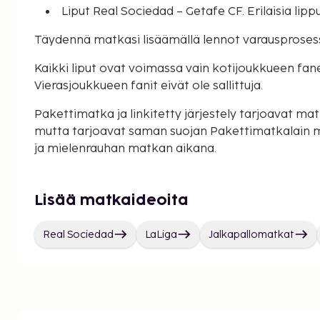
Liput Real Sociedad – Getafe CF. Erilaisia lipp
Täydennä matkasi lisäämällä lennot varausproses
Kaikki liput ovat voimassa vain kotijoukkueen faneill
Vierasjoukkueen fanit eivät ole sallittuja.
Pakettimatka ja linkitetty järjestely tarjoavat matk
mutta tarjoavat saman suojan Pakettimatkalain 
ja mielenrauhan matkan aikana.
Lisää matkaideoita
Real Sociedad
LaLiga
Jalkapallomatkat