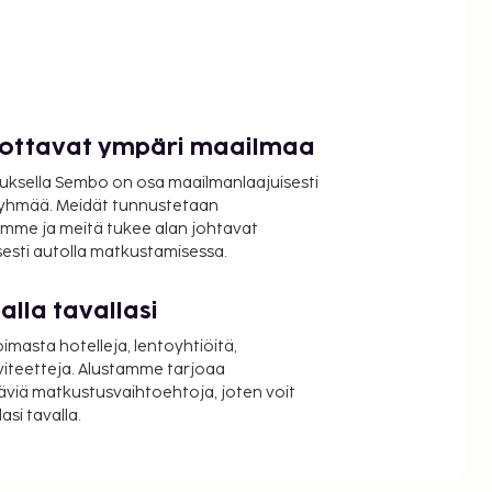
luottavat ympäri maailmaa
uksella Sembo on osa maailmanlaajuisesti
ryhmää. Meidät tunnustetaan
mme ja meitä tukee alan johtavat
isesti autolla matkustamisessa.
lla tavallasi
oimasta hotelleja, lentoyhtiöitä,
viteetteja. Alustamme tarjoaa
äviä matkustusvaihtoehtoja, joten voit
si tavalla.