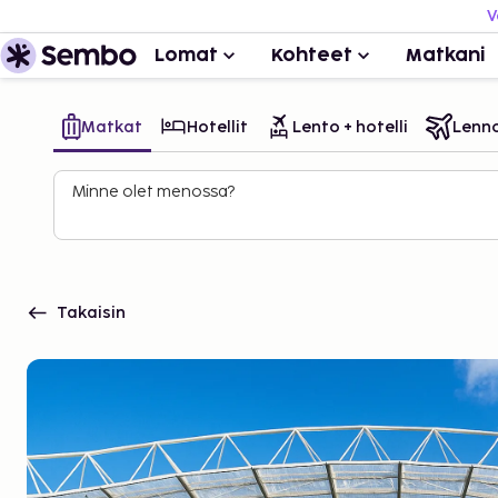
V
Lomat
Kohteet
Matkani
Matkat
Hotellit
Lento + hotelli
Lenn
Minne olet menossa?
Takaisin