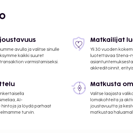
bo
 joustavuus
Matkailijat 
mme avulla ja valitse sinulle
Yli 30 vuoden kokem
ksymme kaikki suuret
luotettavaa Stena-
 transaktion varmistamiseksi.
asiantuntemuksesta
akkreditoinnit, erity
ttelu
Matkusta oma
nkertaisella
Valitse laajasta valik
meliaa, AI-
lomakohteita ja akti
 hintoja ja löydä parhaat
joustavuutta ja kest
itelmamme turvin.
matkustaa haluamalla