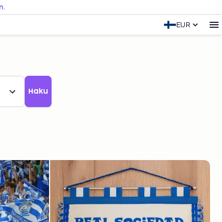
n.
EUR
Haku