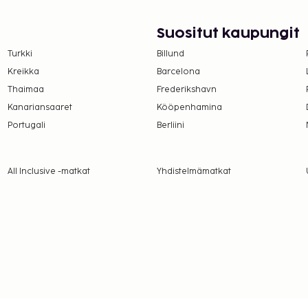
Suositut kaupungit
Turkki
Billund
Kreikka
Barcelona
Thaimaa
Frederikshavn
Kanariansaaret
Kööpenhamina
Portugali
Berliini
All Inclusive -matkat
Yhdistelmämatkat