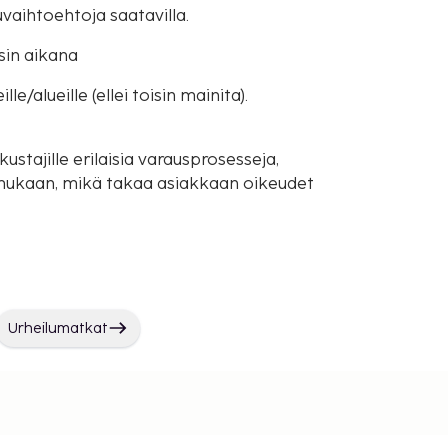
uvaihtoehtoja saatavilla.
sin aikana
e/alueille (ellei toisin mainita).
ustajille erilaisia varausprosesseja,
mukaan, mikä takaa asiakkaan oikeudet
Urheilumatkat