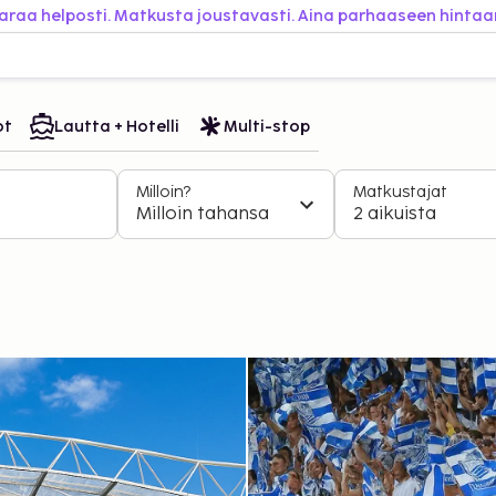
araa helposti. Matkusta joustavasti. Aina parhaaseen hintaa
ot
Lautta + Hotelli
Multi-stop
Milloin?
Matkustajat
Milloin tahansa
2 aikuista