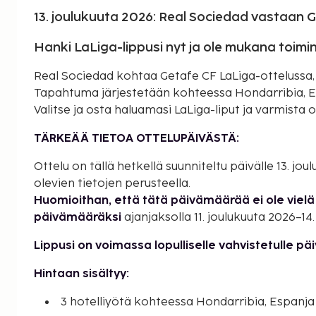
13. joulukuuta 2026: Real Sociedad vastaan 
Hanki LaLiga-lippusi nyt ja ole mukana toimi
Real Sociedad kohtaa Getafe CF LaLiga-ottelussa, j
Tapahtuma järjestetään kohteessa Hondarribia, Es
Valitse ja osta haluamasi LaLiga-liput ja varmista o
TÄRKEÄÄ TIETOA OTTELUPÄIVÄSTÄ:
Ottelu on tällä hetkellä suunniteltu päivälle 13. jo
olevien tietojen perusteella.
Huomioithan, että tätä päivämäärää ei ole vielä 
päivämääräksi
ajanjaksolla 11. joulukuuta 2026–14.
Lippusi on voimassa lopulliselle vahvistetulle pä
Hintaan sisältyy:
3 hotelliyötä kohteessa Hondarribia, Espanja