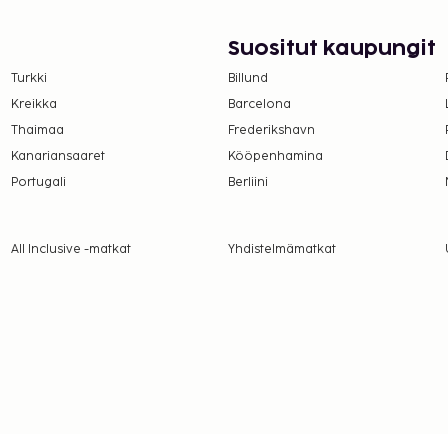
Suositut kaupungit
Turkki
Billund
Kreikka
Barcelona
Thaimaa
Frederikshavn
Kanariansaaret
Kööpenhamina
Portugali
Berliini
All Inclusive -matkat
Yhdistelmämatkat