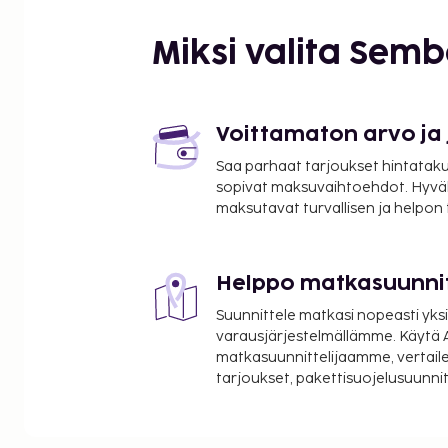
Miksi valita Sem
Voittamaton arvo ja
Saa parhaat tarjoukset hintatakuu
sopivat maksuvaihtoehdot. Hyvä
maksutavat turvallisen ja helpon
Helppo matkasuunni
Suunnittele matkasi nopeasti yksi
varausjärjestelmällämme. Käytä A
matkasuunnittelijaamme, vertaile
tarjoukset, pakettisuojelusuunn