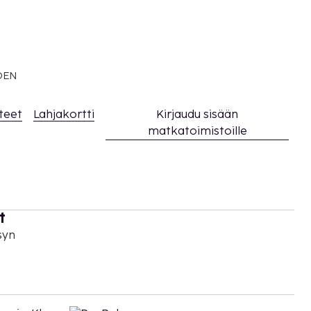
EDEN
teet
Lahjakortti
Kirjaudu sisään
matkatoimistoille
t
syn