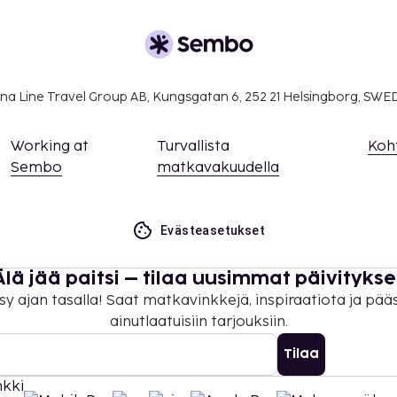
na Line Travel Group AB, Kungsgatan 6, 252 21 Helsingborg, SW
Working at
Turvallista
Koh
Sembo
matkavakuudella
Evästeasetukset
Älä jää paitsi – tilaa uusimmat päivitykse
sy ajan tasalla! Saat matkavinkkejä, inspiraatiota ja pää
ainutlaatuisiin tarjouksiin.
Tilaa