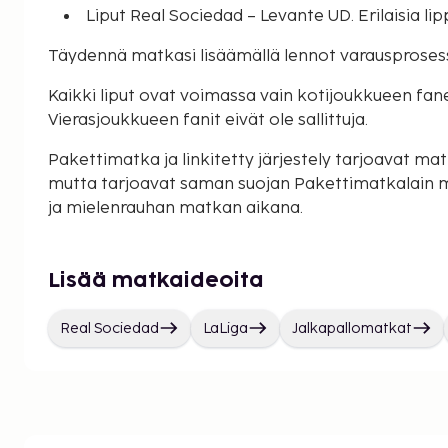
Liput Real Sociedad – Levante UD. Erilaisia li
Täydennä matkasi lisäämällä lennot varausproses
Kaikki liput ovat voimassa vain kotijoukkueen faneill
Vierasjoukkueen fanit eivät ole sallittuja.
Pakettimatka ja linkitetty järjestely tarjoavat matk
mutta tarjoavat saman suojan Pakettimatkalain 
ja mielenrauhan matkan aikana.
Lisää matkaideoita
Real Sociedad
LaLiga
Jalkapallomatkat