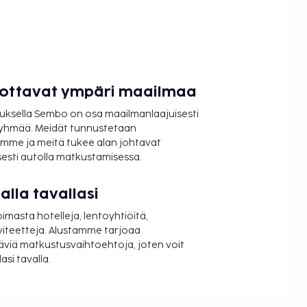
luottavat ympäri maailmaa
uksella Sembo on osa maailmanlaajuisesti
ryhmää. Meidät tunnustetaan
mme ja meitä tukee alan johtavat
isesti autolla matkustamisessa.
lla tavallasi
oimasta hotelleja, lentoyhtiöitä,
viteetteja. Alustamme tarjoaa
äviä matkustusvaihtoehtoja, joten voit
si tavalla.