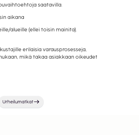
ppuvaihtoehtoja saatavilla.
sin aikana
e/alueille (ellei toisin mainita).
ustajille erilaisia varausprosesseja,
mukaan, mikä takaa asiakkaan oikeudet
Urheilumatkat