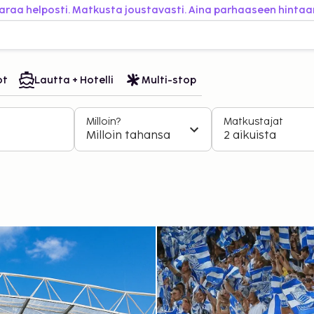
araa helposti. Matkusta joustavasti. Aina parhaaseen hintaa
ot
Lautta + Hotelli
Multi-stop
Milloin?
Matkustajat
Milloin tahansa
2 aikuista