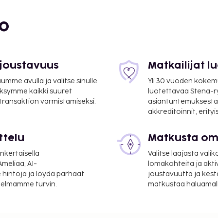
bo
 joustavuus
Matkailijat 
mme avulla ja valitse sinulle
Yli 30 vuoden kokem
ksymme kaikki suuret
luotettavaa Stena-
 transaktion varmistamiseksi.
asiantuntemuksesta
akkreditoinnit, erity
ttelu
Matkusta oma
nkertaisella
Valitse laajasta valik
meliaa, AI-
lomakohteita ja akti
 hintoja ja löydä parhaat
joustavuutta ja kest
itelmamme turvin.
matkustaa haluamalla