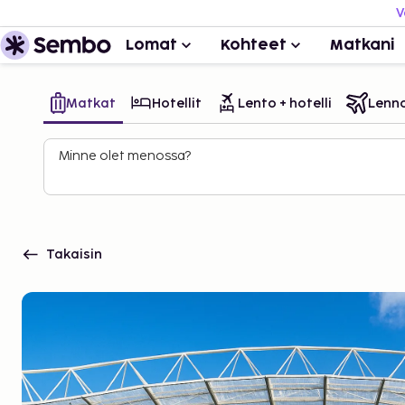
V
Lomat
Kohteet
Matkani
Matkat
Hotellit
Lento + hotelli
Lenn
Minne olet menossa?
Takaisin