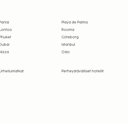
Pariisi
Playa de Palma
Lontoo
Rooma
Phuket
Göteborg
Dubai
Istanbul
Nizza
Oslo
Urheilumatkat
Perheystävälliset hotellit