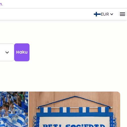
n.
EUR
Haku