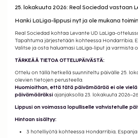
25. lokakuuta 2026: Real Sociedad vastaan 
Hanki LaLiga-lippusi nyt ja ole mukana toimi
Real Sociedad kohtaa Levante UD LaLiga-ottelussa,
Tapahtuma järjestetään kohteessa Hondarribia, Es
Valitse ja osta haluamasi LaLiga-liput ja varmista o
TÄRKEÄÄ TIETOA OTTELUPÄIVÄSTÄ:
Ottelu on tällä hetkellä suunniteltu päivälle 25. l
olevien tietojen perusteella.
Huomioithan, että tätä päivämäärää ei ole vielä 
päivämääräksi
ajanjaksolla 23. lokakuuta 2026–26
Lippusi on voimassa lopulliselle vahvistetulle pä
Hintaan sisältyy:
3 hotelliyötä kohteessa Hondarribia, Espanja