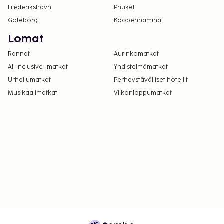
Frederikshavn
Phuket
Göteborg
Kööpenhamina
Lomat
Rannat
Aurinkomatkat
All Inclusive -matkat
Yhdistelmämatkat
Urheilumatkat
Perheystävälliset hotellit
Musikaalimatkat
Viikonloppumatkat