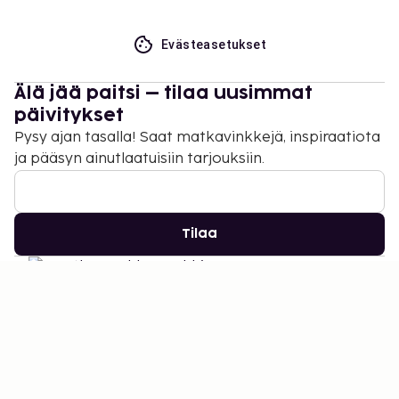
Evästeasetukset
Älä jää paitsi – tilaa uusimmat
päivitykset
Pysy ajan tasalla! Saat matkavinkkejä, inspiraatiota
ja pääsyn ainutlaatuisiin tarjouksiin.
Tilaa
©
2026
Stena Line Travel Group AB