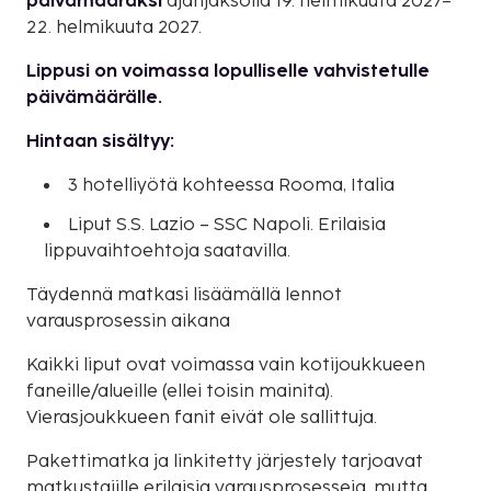
päivämääräksi
ajanjaksolla 19. helmikuuta 2027–
22. helmikuuta 2027.
Lippusi on voimassa lopulliselle vahvistetulle
päivämäärälle.
Hintaan sisältyy:
3 hotelliyötä kohteessa Rooma, Italia
Liput S.S. Lazio – SSC Napoli. Erilaisia
lippuvaihtoehtoja saatavilla.
Täydennä matkasi lisäämällä lennot
varausprosessin aikana
Kaikki liput ovat voimassa vain kotijoukkueen
faneille/alueille (ellei toisin mainita).
Vierasjoukkueen fanit eivät ole sallittuja.
Pakettimatka ja linkitetty järjestely tarjoavat
matkustajille erilaisia varausprosesseja, mutta