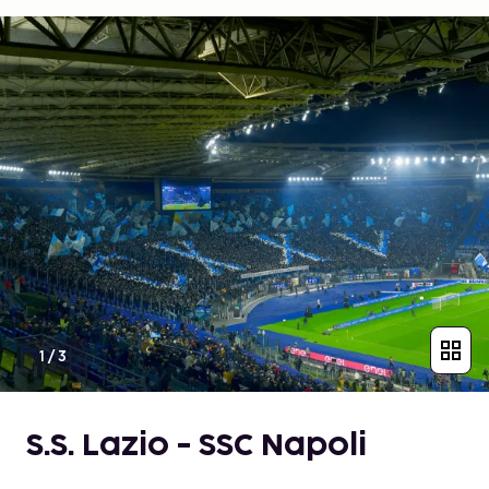
1
/
3
S.S. Lazio - SSC Napoli