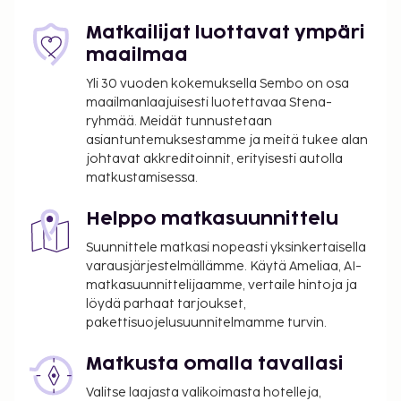
Matkailijat luottavat ympäri
maailmaa
Yli 30 vuoden kokemuksella Sembo on osa
maailmanlaajuisesti luotettavaa Stena-
ryhmää. Meidät tunnustetaan
asiantuntemuksestamme ja meitä tukee alan
johtavat akkreditoinnit, erityisesti autolla
matkustamisessa.
Helppo matkasuunnittelu
Suunnittele matkasi nopeasti yksinkertaisella
varausjärjestelmällämme. Käytä Ameliaa, AI-
matkasuunnittelijaamme, vertaile hintoja ja
löydä parhaat tarjoukset,
pakettisuojelusuunnitelmamme turvin.
Matkusta omalla tavallasi
Valitse laajasta valikoimasta hotelleja,