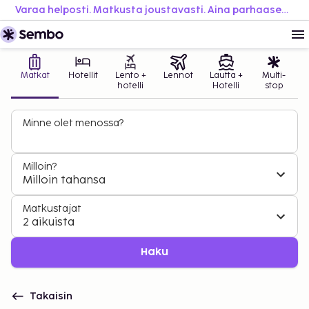
Varaa helposti. Matkusta joustavasti. Aina parhaaseen hintaan.
Matkat
Hotellit
Lento +
Lennot
Lautta +
Multi-
hotelli
Hotelli
stop
Minne olet menossa?
Milloin?
Milloin tahansa
Matkustajat
2 aikuista
Haku
Takaisin