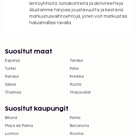
lentoyhtiöitä, lomakohteita ja aktiviteetteja.
Alustamme tarjoaa joustavuutta ja kestäviä
matkustusvaihtoehtoja, joten voit matkustaa
haluamallasi tavalla.
Suositut maat
Espanja
Tanska
Turkki
Italia
Ranska
Kreikka
Saksa
Ruotsi
Thaimaa
Yhdysvallat
Suositut kaupungit
Billund
Pariisi
Playa de Palma
Barcelona
Lontoo
Rooma