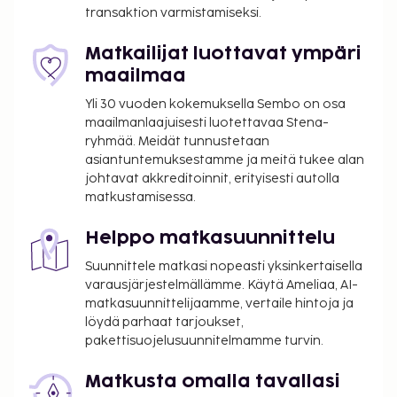
transaktion varmistamiseksi.
Matkailijat luottavat ympäri
maailmaa
Yli 30 vuoden kokemuksella Sembo on osa
maailmanlaajuisesti luotettavaa Stena-
ryhmää. Meidät tunnustetaan
asiantuntemuksestamme ja meitä tukee alan
johtavat akkreditoinnit, erityisesti autolla
matkustamisessa.
Helppo matkasuunnittelu
Suunnittele matkasi nopeasti yksinkertaisella
varausjärjestelmällämme. Käytä Ameliaa, AI-
matkasuunnittelijaamme, vertaile hintoja ja
löydä parhaat tarjoukset,
pakettisuojelusuunnitelmamme turvin.
Matkusta omalla tavallasi