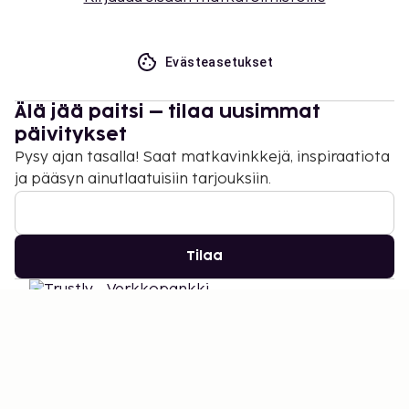
Evästeasetukset
Älä jää paitsi – tilaa uusimmat
päivitykset
Pysy ajan tasalla! Saat matkavinkkejä, inspiraatiota
ja pääsyn ainutlaatuisiin tarjouksiin.
Tilaa
©
2026
Stena Line Travel Group AB