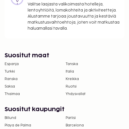
Valitse laajasta valikoimasta hotelleja,
lentoyhtiöitä, lomakohteita ja aktiviteetteja.
Alustamme tarjoaa joustavuutta ja kestäviä
matkustusvaihtoehtoja, joten voit matkustaa
haluamallasi tavalla.
Suositut maat
Espanja
Tanska
Turkki
Italia
Ranska
Kreikka
Saksa
Ruotsi
Thaimaa
Yhdysvallat
Suositut kaupungit
Billund
Pariisi
Playa de Palma
Barcelona