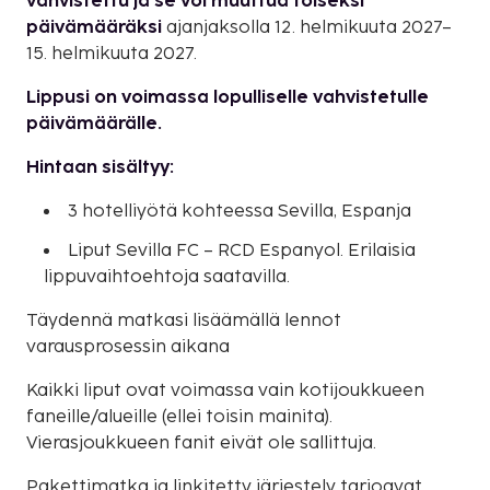
vahvistettu ja se voi muuttua toiseksi
päivämääräksi
ajanjaksolla 12. helmikuuta 2027–
15. helmikuuta 2027.
Lippusi on voimassa lopulliselle vahvistetulle
päivämäärälle.
Hintaan sisältyy:
3 hotelliyötä kohteessa Sevilla, Espanja
Liput Sevilla FC – RCD Espanyol. Erilaisia
lippuvaihtoehtoja saatavilla.
Täydennä matkasi lisäämällä lennot
varausprosessin aikana
Kaikki liput ovat voimassa vain kotijoukkueen
faneille/alueille (ellei toisin mainita).
Vierasjoukkueen fanit eivät ole sallittuja.
Pakettimatka ja linkitetty järjestely tarjoavat