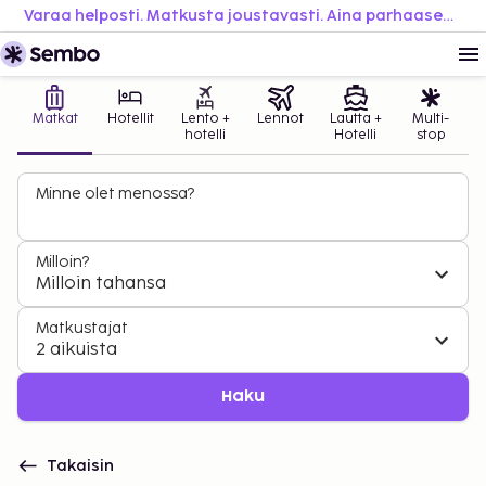
Varaa helposti. Matkusta joustavasti. Aina parhaaseen hintaan.
Matkat
Hotellit
Lento +
Lennot
Lautta +
Multi-
hotelli
Hotelli
stop
Minne olet menossa?
Milloin?
Milloin tahansa
Matkustajat
2 aikuista
Haku
Takaisin