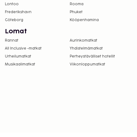
Lontoo
Rooma
Frederikshavn
Phuket
Göteborg
Kööpenhamina
Lomat
Rannat
Aurinkomatkat
All Inclusive -matkat
Yhdistelmämatkat
Urheilumatkat
Perheystävälliset hotellit
Musikaalimatkat
Viikonloppumatkat