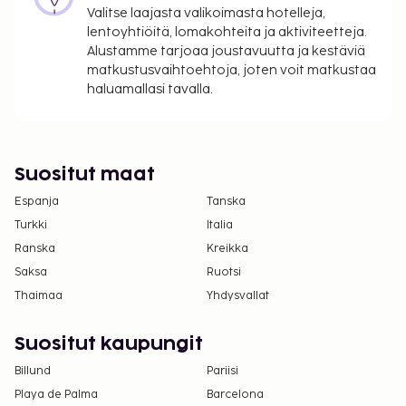
Valitse laajasta valikoimasta hotelleja,
lentoyhtiöitä, lomakohteita ja aktiviteetteja.
Alustamme tarjoaa joustavuutta ja kestäviä
matkustusvaihtoehtoja, joten voit matkustaa
haluamallasi tavalla.
Suositut maat
Espanja
Tanska
Turkki
Italia
Ranska
Kreikka
Saksa
Ruotsi
Thaimaa
Yhdysvallat
Suositut kaupungit
Billund
Pariisi
Playa de Palma
Barcelona