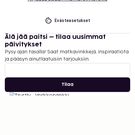
Evästeasetukset
Älä jää paitsi – tilaa uusimmat
päivitykset
Pysy ajan tasalla! Saat matkavinkkejä, inspiraatiota
ja pääsyn ainutlaatuisiin tarjouksiin.
Tilaa
©
2026
Stena Line Travel Group AB