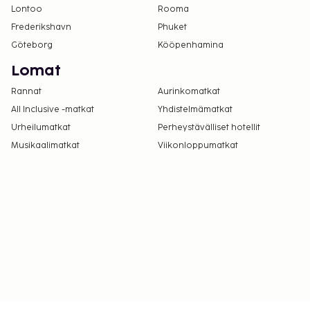
Lontoo
Rooma
Frederikshavn
Phuket
Göteborg
Kööpenhamina
Lomat
Rannat
Aurinkomatkat
All Inclusive -matkat
Yhdistelmämatkat
Urheilumatkat
Perheystävälliset hotellit
Musikaalimatkat
Viikonloppumatkat