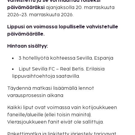
vahvistettu ja se voi muuttua toiseksi
päivämääräksi
ajanjaksolla 20. marraskuuta
2026–23. marraskuuta 2026.
Lippusi on voimassa lopulliselle vahvistetulle
päivämäärälle.
Hintaan sisältyy:
3 hotelliyötä kohteessa Sevilla, Espanja
Liput Sevilla FC – Real Betis. Erilaisia
lippuvaihtoehtoja saatavilla.
Täydennä matkasi lisäämällä lennot
varausprosessin aikana
Kaikki liput ovat voimassa vain kotijoukkueen
faneille/alueille (ellei toisin mainita).
Vierasjoukkueen fanit eivät ole sallittuja.
Pakettimatka ja linkitetty järjestely tarjoavat