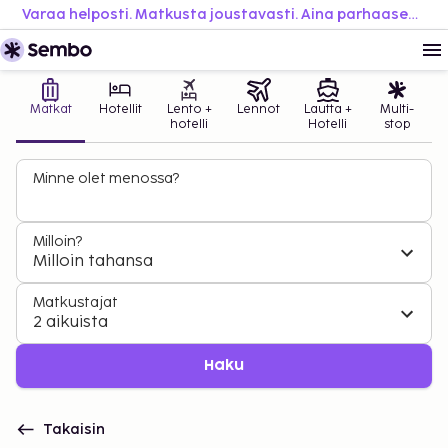
Varaa helposti. Matkusta joustavasti. Aina parhaaseen hintaan.
Matkat
Hotellit
Lento +
Lennot
Lautta +
Multi-
hotelli
Hotelli
stop
Minne olet menossa?
Milloin?
Milloin tahansa
Matkustajat
2 aikuista
Haku
Takaisin