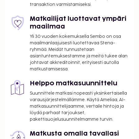
transaktion varmistamiseksi.
Matkailijat luottavat ympäri
maailmaa
Yli 30 vuoden kokemuksella Sembo on osa
maailmanlaajuisesti luotettavaa Stena-
ryhmää. Meidät tunnustetaan
asiantuntemuksestamme ja meitä tukee alan
johtavat akkreditoinnit, erityisesti autolla
matkustamisessa.
Helppo matkasuunnittelu
Suunnittele matkasi nopeasti yksinkertaisella
varausjärjestelmällämme. Käytä Ameliaa, AI-
matkasuunnittelijaamme, vertaile hintoja ja
löydä parhaat tarjoukset,
pakettisuojelusuunnitelmamme turvin.
Matkusta omalla tavallasi