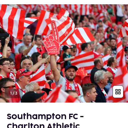
1
/
3
Southampton FC -
Charlton Athletic