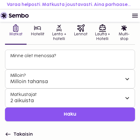
Varaa helposti. Matkusta joustavasti. Aina parhaaseen hintaan.
Matkat
Hotellit
Lento +
Lennot
Lautta +
Multi-
hotelli
Hotelli
stop
Minne olet menossa?
Milloin?
Milloin tahansa
Matkustajat
2 aikuista
Haku
Takaisin