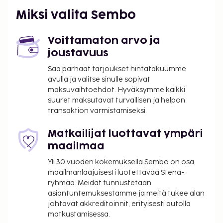
Miksi valita Sembo
Voittamaton arvo ja
joustavuus
Saa parhaat tarjoukset hintatakuumme
avulla ja valitse sinulle sopivat
maksuvaihtoehdot. Hyväksymme kaikki
suuret maksutavat turvallisen ja helpon
transaktion varmistamiseksi.
Matkailijat luottavat ympäri
maailmaa
Yli 30 vuoden kokemuksella Sembo on osa
maailmanlaajuisesti luotettavaa Stena-
ryhmää. Meidät tunnustetaan
asiantuntemuksestamme ja meitä tukee alan
johtavat akkreditoinnit, erityisesti autolla
matkustamisessa.