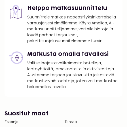
Helppo matkasuunnittelu
Suunnittele matkasi nopeasti yksinkertaisella
varausjärjestelmällämme. Käytä Ameliaa, AI-
matkasuunnittelijaamme, vertaile hintoja ja
löydä parhaat tarjoukset,
pakettisuojelusuunnitelmamme turvin.
Matkusta omalla tavallasi
Valitse laajasta valikoimasta hotelleja,
lentoyhtiöitä, lomakohteita ja aktiviteetteja.
Alustamme tarjoaa joustavuutta ja kestäviä
matkustusvaihtoehtoja, joten voit matkustaa
haluamallasi tavalla.
Suositut maat
Espanja
Tanska