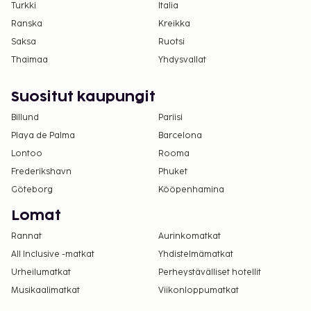
Turkki
Italia
Ranska
Kreikka
Saksa
Ruotsi
Thaimaa
Yhdysvallat
Suositut kaupungit
Billund
Pariisi
Playa de Palma
Barcelona
Lontoo
Rooma
Frederikshavn
Phuket
Göteborg
Kööpenhamina
Lomat
Rannat
Aurinkomatkat
All Inclusive -matkat
Yhdistelmämatkat
Urheilumatkat
Perheystävälliset hotellit
Musikaalimatkat
Viikonloppumatkat