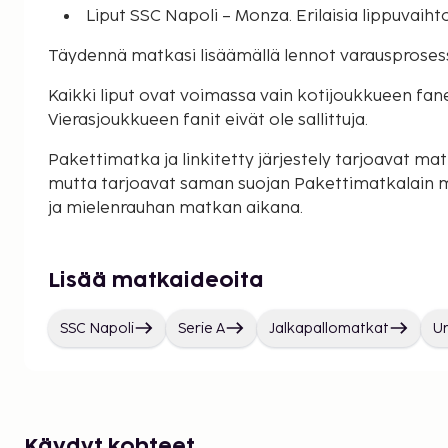
Liput SSC Napoli – Monza. Erilaisia lippuvaiht
Täydennä matkasi lisäämällä lennot varausproses
Kaikki liput ovat voimassa vain kotijoukkueen faneill
Vierasjoukkueen fanit eivät ole sallittuja.
Pakettimatka ja linkitetty järjestely tarjoavat matk
mutta tarjoavat saman suojan Pakettimatkalain 
ja mielenrauhan matkan aikana.
Lisää matkaideoita
SSC Napoli
Serie A
Jalkapallomatkat
U
Käydyt kohteet