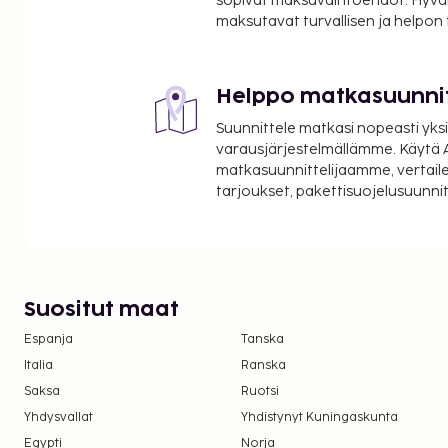
sopivat maksuvaihtoehdot. Hyvä
maksutavat turvallisen ja helpon
Helppo matkasuunni
Suunnittele matkasi nopeasti yksi
varausjärjestelmällämme. Käytä A
matkasuunnittelijaamme, vertaile
tarjoukset, pakettisuojelusuunn
Suositut maat
Espanja
Tanska
Italia
Ranska
Saksa
Ruotsi
Yhdysvallat
Yhdistynyt Kuningaskunta
Egypti
Norja