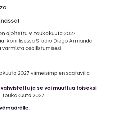
nza
innassa!
n ajoitettu 9. toukokuuta 2027.
a ikonillisessa Stadio Diego Armando
 varmista osallistumisesi.
ukokuuta 2027 viimeisimpien saatavilla
vahvistettu ja se voi muuttua toiseksi
. toukokuuta 2027.
ivämäärälle.