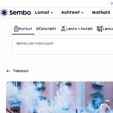
V
Lomat
Kohteet
Matkani
Matkat
Hotellit
Lento + hotelli
Lenn
Minne olet menossa?
Takaisin