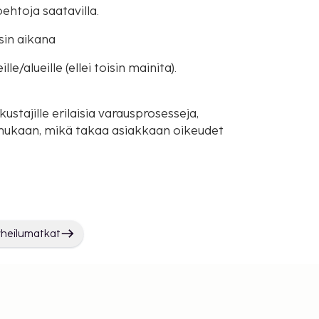
oehtoja saatavilla.
sin aikana
e/alueille (ellei toisin mainita).
ustajille erilaisia varausprosesseja,
mukaan, mikä takaa asiakkaan oikeudet
rheilumatkat