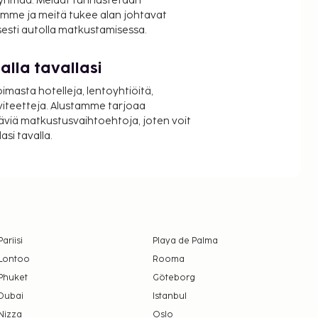
ryhmää. Meidät tunnustetaan
mme ja meitä tukee alan johtavat
isesti autolla matkustamisessa.
lla tavallasi
oimasta hotelleja, lentoyhtiöitä,
viteetteja. Alustamme tarjoaa
äviä matkustusvaihtoehtoja, joten voit
si tavalla.
Pariisi
Playa de Palma
Lontoo
Rooma
Phuket
Göteborg
Dubai
Istanbul
Nizza
Oslo