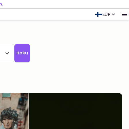
n.
EUR
Haku