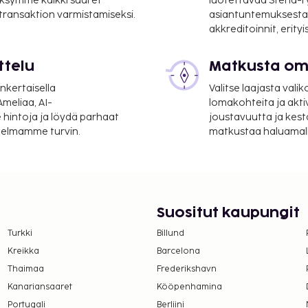
ksymme kaikki suuret
luotettavaa Stena-
 transaktion varmistamiseksi.
asiantuntemuksesta
akkreditoinnit, erity
ttelu
Matkusta oma
nkertaisella
Valitse laajasta valik
meliaa, AI-
lomakohteita ja akti
 hintoja ja löydä parhaat
joustavuutta ja kest
itelmamme turvin.
matkustaa haluamalla
Suositut kaupungit
Turkki
Billund
Kreikka
Barcelona
Thaimaa
Frederikshavn
Kanariansaaret
Kööpenhamina
Portugali
Berliini