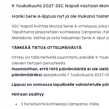
9. toukokuuta 2027: SSC Napoli vastaan Mo
Hanki Serie A-lippusi nyt ja ole mukana toim
SSC Napoli kohtaa Monza Serie A-ottelussa, joka o
Tapahtuma järjestetään kohteessa Campania, Itali
Maradona. Valitse ja osta haluamasi Serie A-liput ja
TÄRKEÄÄ TIETOA OTTELUPÄIVÄSTÄ:
Ottelu on tällä hetkellä suunniteltu päivälle 9. to
olevien tietojen perusteella.
Huomioithan, että tätä päivämäärää ei ole vielä 
päivämääräksi
ajanjaksolla 7. toukokuuta 2027–10
Lippusi on voimassa lopulliselle vahvistetulle pä
Hintaan sisältyy:
3 hotelliyötä kohteessa Campania, Italia