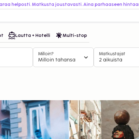
araa helposti. Matkusta joustavasti. Aina parhaaseen hintaa
ot
Lautta + Hotelli
Multi-stop
Milloin?
Matkustajat
Milloin tahansa
2 aikuista