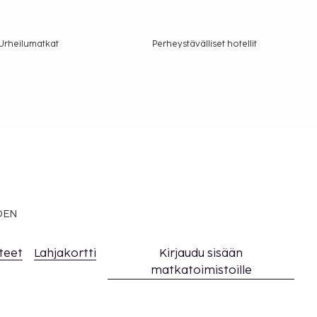
Urheilumatkat
Perheystävälliset hotellit
EDEN
teet
Lahjakortti
Kirjaudu sisään
matkatoimistoille