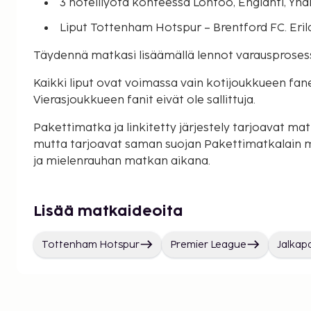
3 hotelliyötä kohteessa Lontoo, Englanti, Yh
Liput Tottenham Hotspur – Brentford FC. Erila
Täydennä matkasi lisäämällä lennot varausproses
Kaikki liput ovat voimassa vain kotijoukkueen faneill
Vierasjoukkueen fanit eivät ole sallittuja.
Pakettimatka ja linkitetty järjestely tarjoavat matk
mutta tarjoavat saman suojan Pakettimatkalain 
ja mielenrauhan matkan aikana.
Lisää matkaideoita
Tottenham Hotspur
Premier League
Jalkap