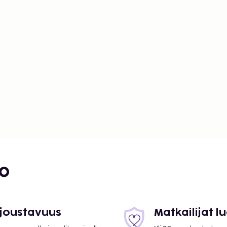
bo
 joustavuus
Matkailijat 