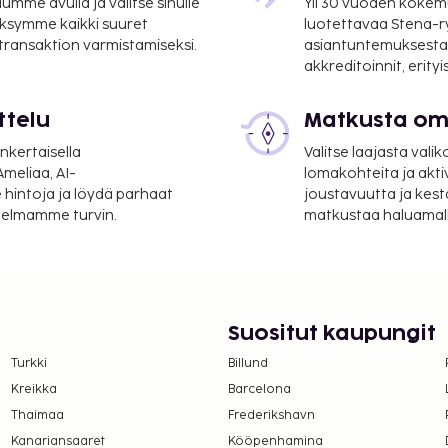
mme avulla ja valitse sinulle
Yli 30 vuoden kokem
ksymme kaikki suuret
luotettavaa Stena-
 transaktion varmistamiseksi.
asiantuntemuksesta
akkreditoinnit, erity
ttelu
Matkusta oma
nkertaisella
Valitse laajasta valik
meliaa, AI-
lomakohteita ja akti
 hintoja ja löydä parhaat
joustavuutta ja kest
itelmamme turvin.
matkustaa haluamalla
Suositut kaupungit
Turkki
Billund
Kreikka
Barcelona
Thaimaa
Frederikshavn
Kanariansaaret
Kööpenhamina