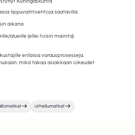
distynyt Kuningaskunta
isia lippuvaihtoehtoja saatavilla.
sin aikana
e/alueille (ellei toisin mainita).
ustajille erilaisia varausprosesseja,
mukaan, mikä takaa asiakkaan oikeudet
allomatkat
Urheilumatkat