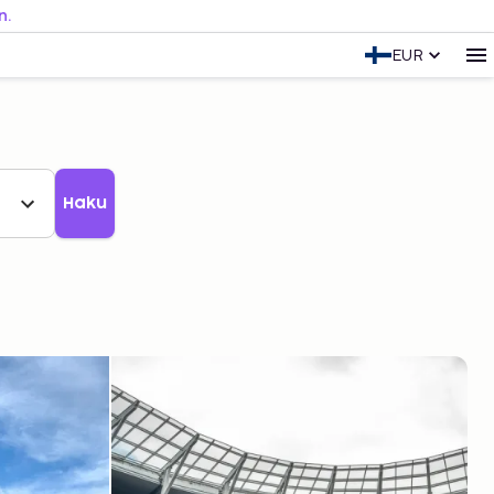
n.
EUR
Haku