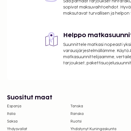
Saa parhaat tarjoukset hintatakuu
sopivat maksuvaihtoehdot. Hyvä
maksutavat turvallisen ja helpon
Helppo matkasuunni
Suunnittele matkasi nopeasti yksi
varausjärjestelmällämme. Käytä A
matkasuunnittelijaamme, vertaile
tarjoukset, pakettisuojelusuunn
Suositut maat
Espanja
Tanska
Italia
Ranska
Saksa
Ruotsi
Yhdysvallat
Yhdistynyt Kuningaskunta