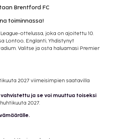
taan Brentford FC
ana toiminnassa!
ague-ottelussa, joka on ajoitettu 10.
a Lontoo, Englanti, Yhdistynyt
adium. Valitse ja osta haluamasi Premier
htikuuta 2027 viimeisimpien saatavilla
vahvistettu ja se voi muuttua toiseksi
 huhtikuuta 2027.
ivämäärälle.