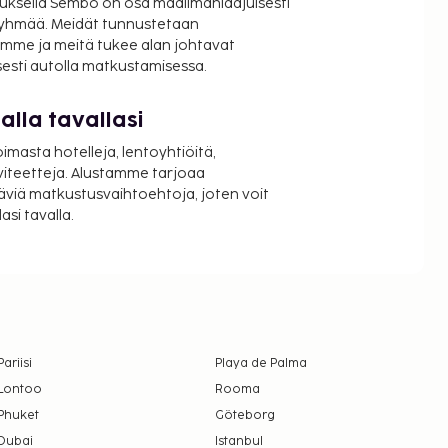
uksella Sembo on osa maailmanlaajuisesti
ryhmää. Meidät tunnustetaan
mme ja meitä tukee alan johtavat
isesti autolla matkustamisessa.
lla tavallasi
oimasta hotelleja, lentoyhtiöitä,
viteetteja. Alustamme tarjoaa
äviä matkustusvaihtoehtoja, joten voit
si tavalla.
Pariisi
Playa de Palma
Lontoo
Rooma
Phuket
Göteborg
Dubai
Istanbul