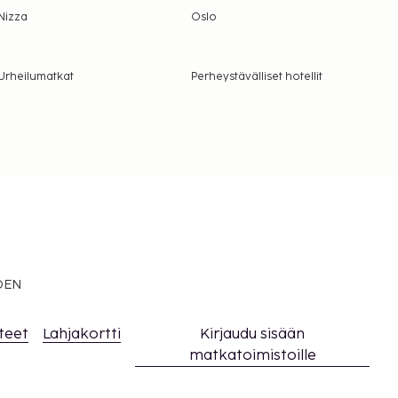
Nizza
Oslo
Urheilumatkat
Perheystävälliset hotellit
EDEN
teet
Lahjakortti
Kirjaudu sisään
matkatoimistoille