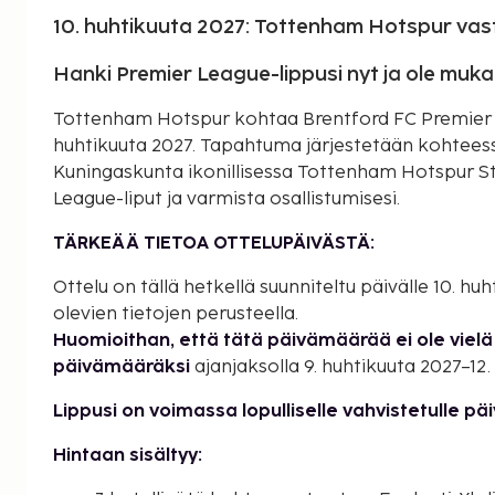
10. huhtikuuta 2027: Tottenham Hotspur vas
Hanki Premier League-lippusi nyt ja ole muk
Tottenham Hotspur kohtaa Brentford FC Premier Le
huhtikuuta 2027. Tapahtuma järjestetään kohteess
Kuningaskunta ikonillisessa Tottenham Hotspur St
League-liput ja varmista osallistumisesi.
TÄRKEÄÄ TIETOA OTTELUPÄIVÄSTÄ:
Ottelu on tällä hetkellä suunniteltu päivälle 10. hu
olevien tietojen perusteella.
Huomioithan, että tätä päivämäärää ei ole vielä 
päivämääräksi
ajanjaksolla 9. huhtikuuta 2027–12.
Lippusi on voimassa lopulliselle vahvistetulle pä
Hintaan sisältyy: