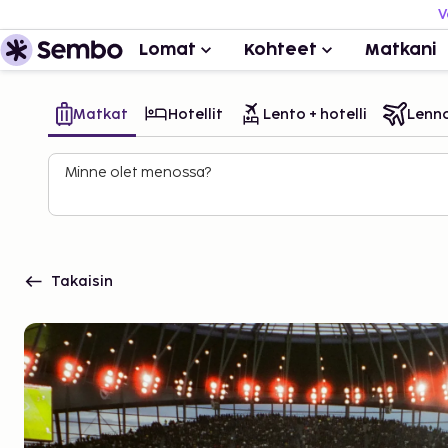
V
Lomat
Kohteet
Matkani
Matkat
Hotellit
Lento + hotelli
Lenn
Minne olet menossa?
Takaisin