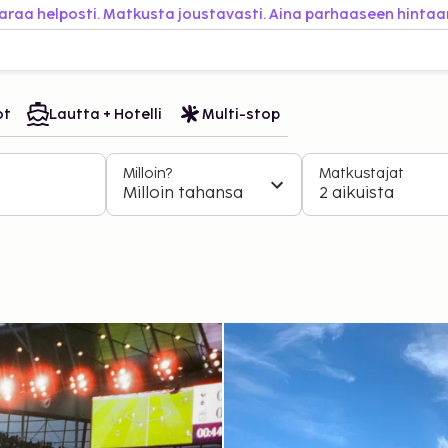
araa helposti. Matkusta joustavasti. Aina parhaaseen hintaa
ot
Lautta + Hotelli
Multi-stop
Milloin?
Matkustajat
Milloin tahansa
2 aikuista