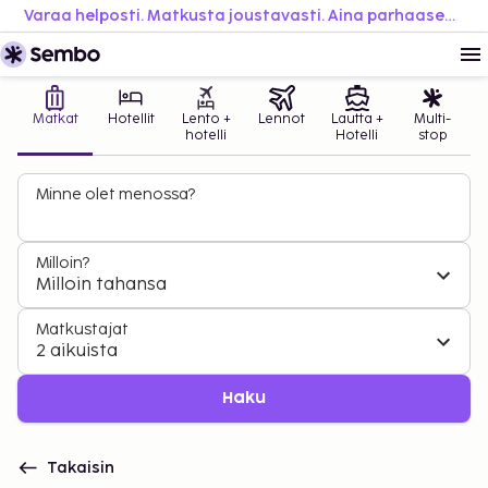
Varaa helposti. Matkusta joustavasti. Aina parhaaseen hintaan.
Matkat
Hotellit
Lento +
Lennot
Lautta +
Multi-
hotelli
Hotelli
stop
Minne olet menossa?
Milloin?
Milloin tahansa
Matkustajat
2 aikuista
Haku
Takaisin