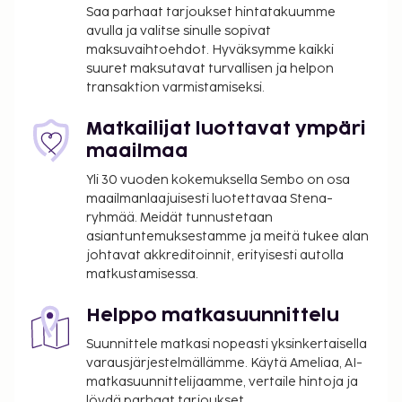
Saa parhaat tarjoukset hintatakuumme
avulla ja valitse sinulle sopivat
maksuvaihtoehdot. Hyväksymme kaikki
suuret maksutavat turvallisen ja helpon
transaktion varmistamiseksi.
Matkailijat luottavat ympäri
maailmaa
Yli 30 vuoden kokemuksella Sembo on osa
maailmanlaajuisesti luotettavaa Stena-
ryhmää. Meidät tunnustetaan
asiantuntemuksestamme ja meitä tukee alan
johtavat akkreditoinnit, erityisesti autolla
matkustamisessa.
Helppo matkasuunnittelu
Suunnittele matkasi nopeasti yksinkertaisella
varausjärjestelmällämme. Käytä Ameliaa, AI-
matkasuunnittelijaamme, vertaile hintoja ja
löydä parhaat tarjoukset,