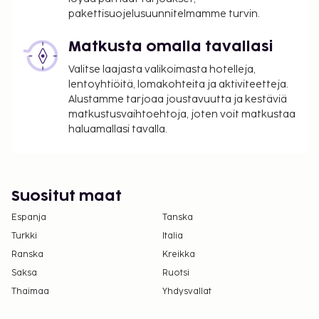
pakettisuojelusuunnitelmamme turvin.
Matkusta omalla tavallasi
Valitse laajasta valikoimasta hotelleja,
lentoyhtiöitä, lomakohteita ja aktiviteetteja.
Alustamme tarjoaa joustavuutta ja kestäviä
matkustusvaihtoehtoja, joten voit matkustaa
haluamallasi tavalla.
Suositut maat
Espanja
Tanska
Turkki
Italia
Ranska
Kreikka
Saksa
Ruotsi
Thaimaa
Yhdysvallat