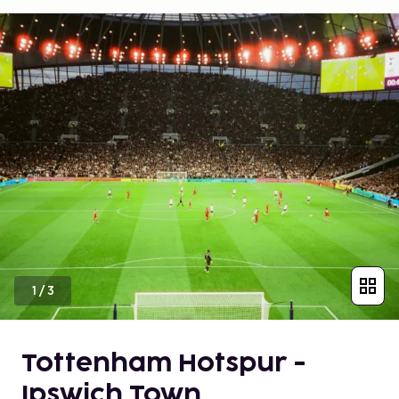
1
/
3
Tottenham Hotspur -
Ipswich Town