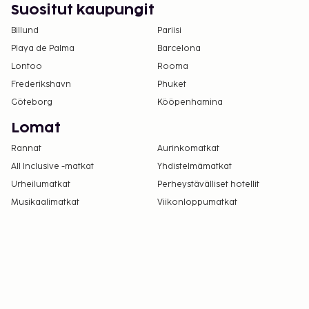
Suositut kaupungit
Billund
Pariisi
Playa de Palma
Barcelona
Lontoo
Rooma
Frederikshavn
Phuket
Göteborg
Kööpenhamina
Lomat
Rannat
Aurinkomatkat
All Inclusive -matkat
Yhdistelmämatkat
Urheilumatkat
Perheystävälliset hotellit
Musikaalimatkat
Viikonloppumatkat