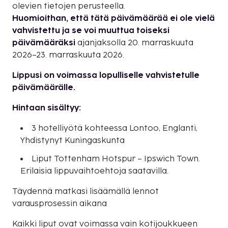
olevien tietojen perusteella.
Huomioithan, että tätä päivämäärää ei ole vielä
vahvistettu ja se voi muuttua toiseksi
päivämääräksi
ajanjaksolla 20. marraskuuta
2026–23. marraskuuta 2026.
Lippusi on voimassa lopulliselle vahvistetulle
päivämäärälle.
Hintaan sisältyy:
3 hotelliyötä kohteessa Lontoo, Englanti,
Yhdistynyt Kuningaskunta
Liput Tottenham Hotspur – Ipswich Town.
Erilaisia lippuvaihtoehtoja saatavilla.
Täydennä matkasi lisäämällä lennot
varausprosessin aikana
Kaikki liput ovat voimassa vain kotijoukkueen