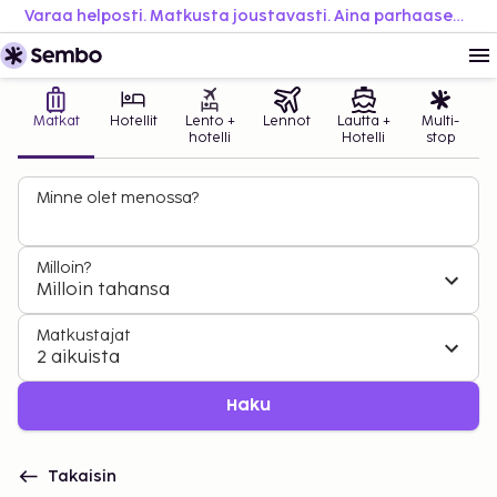
Varaa helposti. Matkusta joustavasti. Aina parhaaseen hintaan.
Matkat
Hotellit
Lento +
Lennot
Lautta +
Multi-
hotelli
Hotelli
stop
Minne olet menossa?
Milloin?
Milloin tahansa
Matkustajat
2 aikuista
Haku
Takaisin