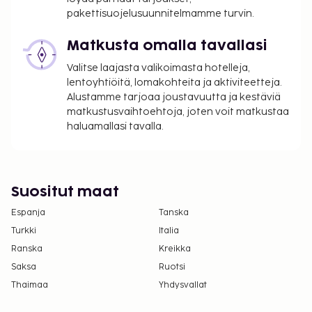
pakettisuojelusuunnitelmamme turvin.
Matkusta omalla tavallasi
Valitse laajasta valikoimasta hotelleja,
lentoyhtiöitä, lomakohteita ja aktiviteetteja.
Alustamme tarjoaa joustavuutta ja kestäviä
matkustusvaihtoehtoja, joten voit matkustaa
haluamallasi tavalla.
Suositut maat
Espanja
Tanska
Turkki
Italia
Ranska
Kreikka
Saksa
Ruotsi
Thaimaa
Yhdysvallat