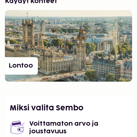
Käydyt kohteet
Lontoo
Miksi valita Sembo
Voittamaton arvo ja
joustavuus