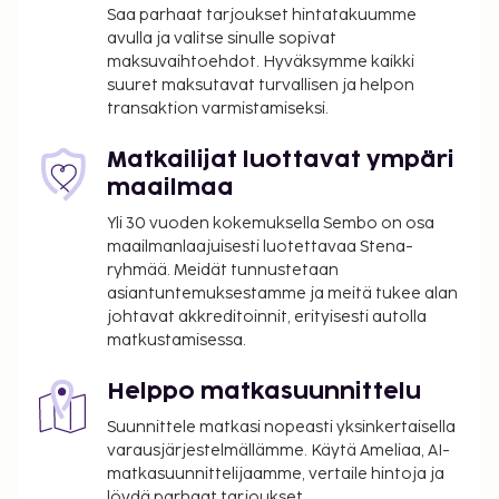
Saa parhaat tarjoukset hintatakuumme
avulla ja valitse sinulle sopivat
maksuvaihtoehdot. Hyväksymme kaikki
suuret maksutavat turvallisen ja helpon
transaktion varmistamiseksi.
Matkailijat luottavat ympäri
maailmaa
Yli 30 vuoden kokemuksella Sembo on osa
maailmanlaajuisesti luotettavaa Stena-
ryhmää. Meidät tunnustetaan
asiantuntemuksestamme ja meitä tukee alan
johtavat akkreditoinnit, erityisesti autolla
matkustamisessa.
Helppo matkasuunnittelu
Suunnittele matkasi nopeasti yksinkertaisella
varausjärjestelmällämme. Käytä Ameliaa, AI-
matkasuunnittelijaamme, vertaile hintoja ja
löydä parhaat tarjoukset,