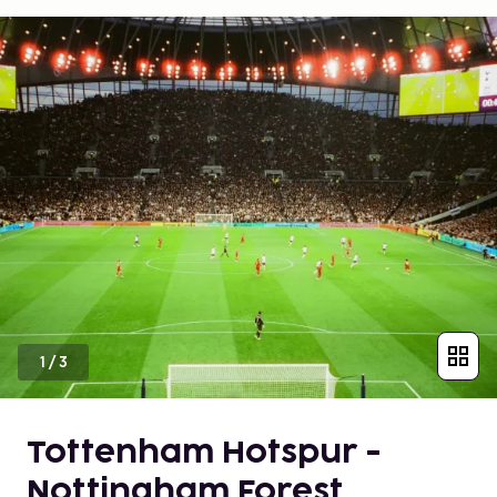
1
/
3
Tottenham Hotspur -
Nottingham Forest