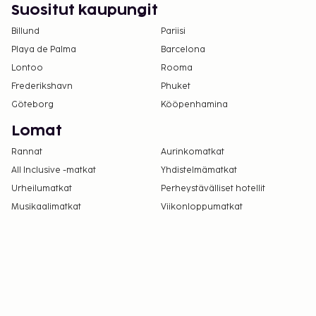
Suositut kaupungit
Billund
Pariisi
Playa de Palma
Barcelona
Lontoo
Rooma
Frederikshavn
Phuket
Göteborg
Kööpenhamina
Lomat
Rannat
Aurinkomatkat
All Inclusive -matkat
Yhdistelmämatkat
Urheilumatkat
Perheystävälliset hotellit
Musikaalimatkat
Viikonloppumatkat