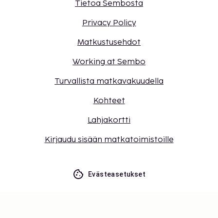
Tietoa Sembosta
Privacy Policy
Matkustusehdot
Working at Sembo
Turvallista matkavakuudella
Kohteet
Lahjakortti
Kirjaudu sisään matkatoimistoille
Evästeasetukset
Älä jää paitsi – tilaa uusimmat
päivitykset