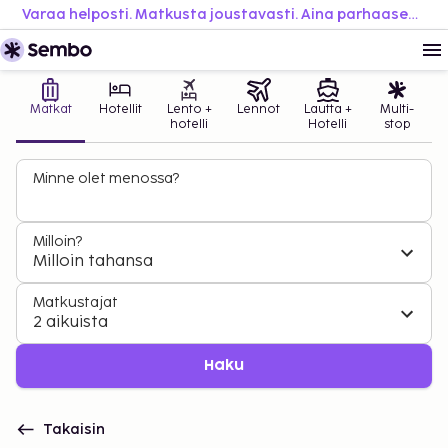
Varaa helposti. Matkusta joustavasti. Aina parhaaseen hintaan.
Matkat
Hotellit
Lento +
Lennot
Lautta +
Multi-
hotelli
Hotelli
stop
Minne olet menossa?
Milloin?
Milloin tahansa
Matkustajat
2 aikuista
Haku
Takaisin