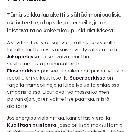
Tämä seikkailupaketti sisältää monipuolisia
aktiviteetteja lapsille ja perheille, ja on
loistava tapa kokea kaupunki aktiivisesti.
Aktiviteettipuistot sopivat jo alle kouluikäisille
lapsille, mutta myös aikuiset viihtyvät varmasti.
Jukuparkissa
lapset voivat nauttia
vesiliukumäistä ja uima-altaista.
Flowparkissa
pääsee kiipeilemään puiden välisillä
radoilla eri vaikeustasoilla.
Superparkissa
on
tarjolla trampoliineja ja kiipeilyalueita erilaisissa
ympäristöissä. Liput ovat voimassa kolmen
päivän ajan, joten voitte itse päättää, mistä
aloitatte.
Jos energiaa vielä riittää, kannattaa vierailla
Kupittaan puistossa
, jossa on lisää maksuttomia