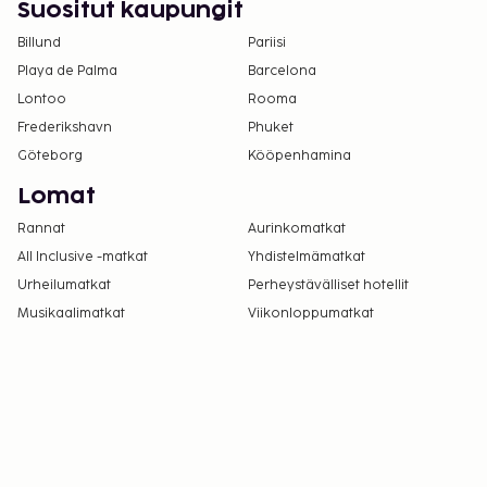
Suositut kaupungit
Billund
Pariisi
Playa de Palma
Barcelona
Lontoo
Rooma
Frederikshavn
Phuket
Göteborg
Kööpenhamina
Lomat
Rannat
Aurinkomatkat
All Inclusive -matkat
Yhdistelmämatkat
Urheilumatkat
Perheystävälliset hotellit
Musikaalimatkat
Viikonloppumatkat