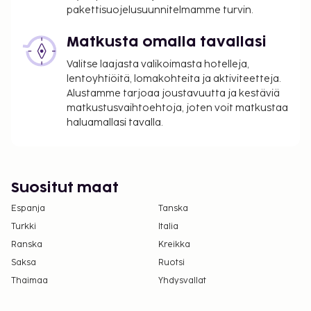
pakettisuojelusuunnitelmamme turvin.
Matkusta omalla tavallasi
Valitse laajasta valikoimasta hotelleja,
lentoyhtiöitä, lomakohteita ja aktiviteetteja.
Alustamme tarjoaa joustavuutta ja kestäviä
matkustusvaihtoehtoja, joten voit matkustaa
haluamallasi tavalla.
Suositut maat
Espanja
Tanska
Turkki
Italia
Ranska
Kreikka
Saksa
Ruotsi
Thaimaa
Yhdysvallat