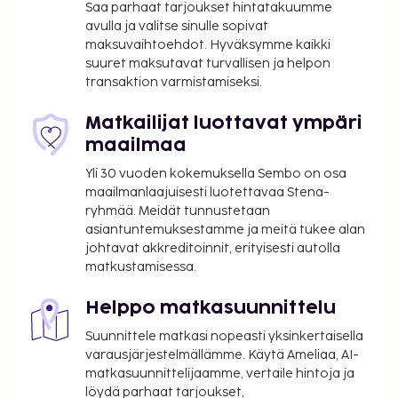
Saa parhaat tarjoukset hintatakuumme
avulla ja valitse sinulle sopivat
maksuvaihtoehdot. Hyväksymme kaikki
suuret maksutavat turvallisen ja helpon
transaktion varmistamiseksi.
Matkailijat luottavat ympäri
maailmaa
Yli 30 vuoden kokemuksella Sembo on osa
maailmanlaajuisesti luotettavaa Stena-
ryhmää. Meidät tunnustetaan
asiantuntemuksestamme ja meitä tukee alan
johtavat akkreditoinnit, erityisesti autolla
matkustamisessa.
Helppo matkasuunnittelu
Suunnittele matkasi nopeasti yksinkertaisella
varausjärjestelmällämme. Käytä Ameliaa, AI-
matkasuunnittelijaamme, vertaile hintoja ja
löydä parhaat tarjoukset,