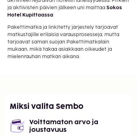
aktiviteetteja aivan hotellin läheisyydessä. Pitkien
ja aktiivisten päivien jälkeen uni maittaa
Sokos
Hotel Kupittaassa
.
Pakettimatka ja linkitetty järjestely tarjoavat
matkustajille erilaisia varausprosesseja, mutta
tarjoavat saman suojan Pakettimatkalain
mukaan, mikä takaa asiakkaan oikeudet ja
mielenrauhan matkan aikana.
Miksi valita Sembo
Voittamaton arvo ja
joustavuus