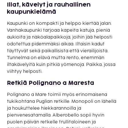
Illat, kävelyt ja rauhallinen
kaupunkielämä
Kaupunki on kompakti ja helppo kiertää jalan.
Vanhakaupunki tarjoaa kapeita katuja, pieniä
aukioita ja näköalapaikkoja, joihin jää helposti
odotettua pidemmäksi aikaa. Iltaisin kadut
täyttyvät sekä paikallisista että vierailijoista.
Tunnelma on elävä mutta rento, enemmän
iltakävelyitä kuin pitkiä yömenoja. Paikka, jossa
viihtyy helposti.
Retkiä Polignano a Maresta
Polignano a Mare toimii myös erinomaisena
tukikohtana Puglian retkille. Monopoli on lähellä
ja houkuttelee hiekkarannoilla ja
pienvenesatamalla. Alberobello sopii hyvin
puolen päivän retkelle trullitaloineen ja