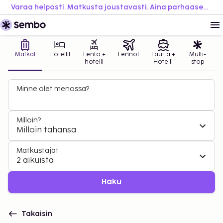
Varaa helposti. Matkusta joustavasti. Aina parhaaseen hintaan.
Matkat
Hotellit
Lento +
Lennot
Lautta +
Multi-
hotelli
Hotelli
stop
Minne olet menossa?
Milloin?
Milloin tahansa
Matkustajat
2 aikuista
Haku
Takaisin