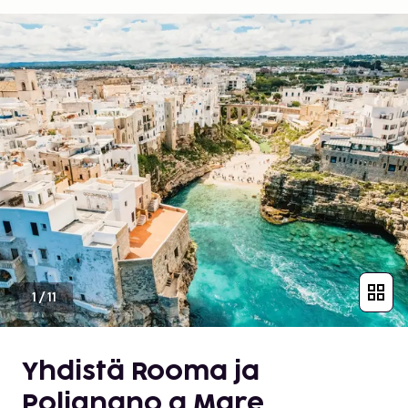
1
/
11
Yhdistä Rooma ja
Polignano a Mare