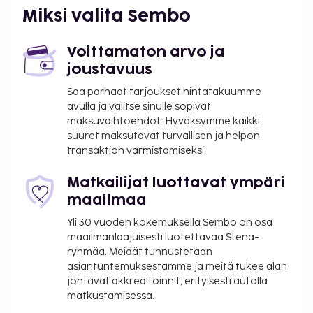
Miksi valita Sembo
Voittamaton arvo ja
joustavuus
Saa parhaat tarjoukset hintatakuumme
avulla ja valitse sinulle sopivat
maksuvaihtoehdot. Hyväksymme kaikki
suuret maksutavat turvallisen ja helpon
transaktion varmistamiseksi.
Matkailijat luottavat ympäri
maailmaa
Yli 30 vuoden kokemuksella Sembo on osa
maailmanlaajuisesti luotettavaa Stena-
ryhmää. Meidät tunnustetaan
asiantuntemuksestamme ja meitä tukee alan
johtavat akkreditoinnit, erityisesti autolla
matkustamisessa.