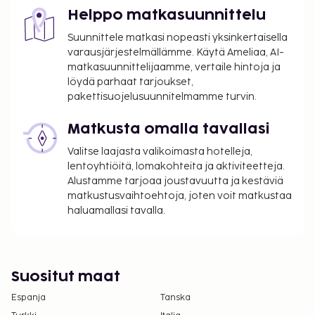
Helppo matkasuunnittelu
Suunnittele matkasi nopeasti yksinkertaisella
varausjärjestelmällämme. Käytä Ameliaa, AI-
matkasuunnittelijaamme, vertaile hintoja ja
löydä parhaat tarjoukset,
pakettisuojelusuunnitelmamme turvin.
Matkusta omalla tavallasi
Valitse laajasta valikoimasta hotelleja,
lentoyhtiöitä, lomakohteita ja aktiviteetteja.
Alustamme tarjoaa joustavuutta ja kestäviä
matkustusvaihtoehtoja, joten voit matkustaa
haluamallasi tavalla.
Suositut maat
Espanja
Tanska