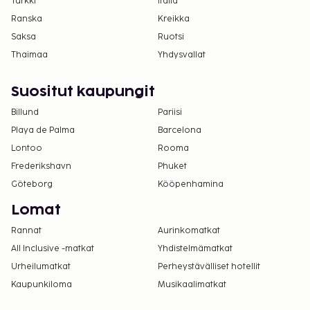
Turkki
Italia
Ranska
Kreikka
Saksa
Ruotsi
Thaimaa
Yhdysvallat
Suositut kaupungit
Billund
Pariisi
Playa de Palma
Barcelona
Lontoo
Rooma
Frederikshavn
Phuket
Göteborg
Kööpenhamina
Lomat
Rannat
Aurinkomatkat
All Inclusive -matkat
Yhdistelmämatkat
Urheilumatkat
Perheystävälliset hotellit
Kaupunkiloma
Musikaalimatkat