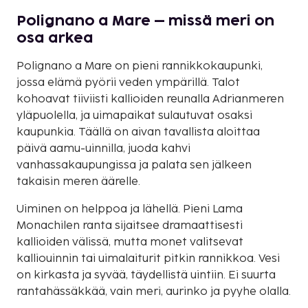
Polignano a Mare – missä meri on
osa arkea
Polignano a Mare on pieni rannikkokaupunki,
jossa elämä pyörii veden ympärillä. Talot
kohoavat tiiviisti kallioiden reunalla Adrianmeren
yläpuolella, ja uimapaikat sulautuvat osaksi
kaupunkia. Täällä on aivan tavallista aloittaa
päivä aamu-uinnilla, juoda kahvi
vanhassakaupungissa ja palata sen jälkeen
takaisin meren äärelle.
Uiminen on helppoa ja lähellä. Pieni Lama
Monachilen ranta sijaitsee dramaattisesti
kallioiden välissä, mutta monet valitsevat
kalliouinnin tai uimalaiturit pitkin rannikkoa. Vesi
on kirkasta ja syvää, täydellistä uintiin. Ei suurta
rantahässäkkää, vain meri, aurinko ja pyyhe olalla.