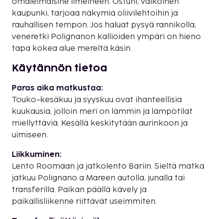
omaleimaisine ilmeineen. Ostuni, valkoinen
kaupunki, tarjoaa näkymiä oliivilehtoihin ja
rauhallisen tempon. Jos haluat pysyä rannikolla,
veneretki Polignanon kallioiden ympäri on hieno
tapa kokea alue mereltä käsin.
Käytännön tietoa
Paras aika matkustaa:
Touko–kesäkuu ja syyskuu ovat ihanteellisia
kuukausia, jolloin meri on lämmin ja lämpötilat
miellyttäviä. Kesällä keskitytään aurinkoon ja
uimiseen.
Liikkuminen:
Lento Roomaan ja jatkolento Bariin. Sieltä matka
jatkuu Polignano a Mareen autolla, junalla tai
transferilla. Paikan päällä kävely ja
paikallisliikenne riittävät useimmiten.