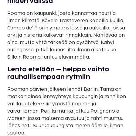
niiden välissä
Rooma on kaupunki, josta kannattaa nauttia
ilman kiirettä. Kävele Trasteveren kapeilla kujilla,
Campo de’ Fiorin ympäristössä ja aukioilla, joissa
arki ja historia kulkevat rinnakkain. Nähtävää on
aina, mutta yhtä tärkeää on pysähtyä. Kahvi
auringossa, pitkä lounas, ilta ilman aikataulua.
Silloin Rooma tuntuu elävimmältä.
Lento etelään – helppo vaihto
rauhallisempaan rytmiin
Rooman päivien jälkeen lennät Bariin. Tämä on
matkan ainoa lentoyhteys kaupungin ja rannikon
välillä ja tekee siirtymästä nopean ja
vaivattoman. Perillä matka jatkuu Polignano a
Mareen, jossa maisema avautuu ja tahti muuttuu
lähes heti. Suurkaupungista meren äärelle, ilman
säätöä.