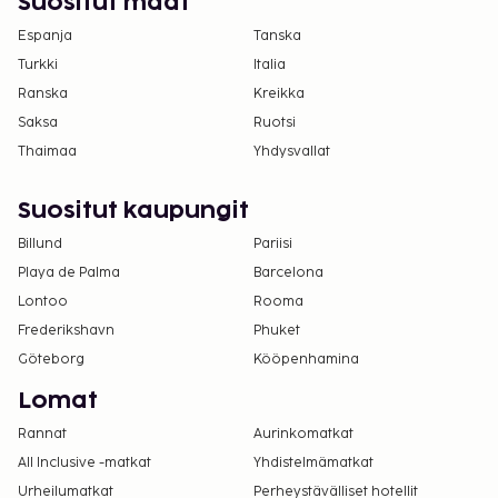
Suositut maat
Yllä oleva luettelo ei ehkä kata kaikkea. Maksut ja
Espanja
Tanska
takuumaksut eivät välttämättä sisällä veroja, ja ne
Turkki
Italia
saattavat muuttua.
Ranska
Kreikka
Kansallisten määräysten vuoksi käteismaksut
Saksa
Ruotsi
eivät voi ylittää 1000 EUR:n suuruista summaa
Thaimaa
Yhdysvallat
tässä majoituspaikassa. Saat lisätietoja asiasta
ottamalla yhteyttä majoituspaikkaan
Suositut kaupungit
varausvahvistuksessa olevien tietojen avulla.
Kaikki maksut voidaan maksaa käteisettömillä
Billund
Pariisi
maksutavoilla.
Playa de Palma
Barcelona
Lontoo
Rooma
Frederikshavn
Phuket
Göteborg
Kööpenhamina
Lomat
Rannat
Aurinkomatkat
All Inclusive -matkat
Yhdistelmämatkat
Urheilumatkat
Perheystävälliset hotellit