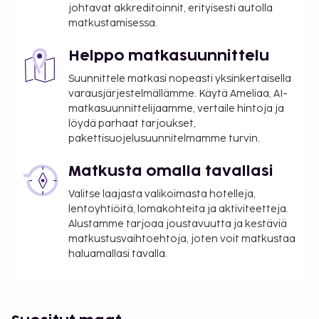
arkipäivisin klo 6.30–10.30 ja viikonloppuisin klo
johtavat akkreditoinnit, erityisesti autolla
7.00–11.00. Tämän majoituspaikan virallisen
matkustamisessa.
tähtiluokituksen on myöntänyt Ranskan turismin
kehitysjärjestö ATOUT.
Helppo matkasuunnittelu
Majoituspaikka veloittaa seuraavat paikan päällä
Suunnittele matkasi nopeasti yksinkertaisella
suoritettavat maksut. Maksuihin saattaa sisältyä
varausjärjestelmällämme. Käytä Ameliaa, AI-
matkasuunnittelijaamme, vertaile hintoja ja
sovellettavat verot:
löydä parhaat tarjoukset,
Kaupungin perimä vero: 1.87 EUR per henkilö per
pakettisuojelusuunnitelmamme turvin.
yö. Tätä veroa ei peritä alle 18 vuotta vanhoilta
lapsilta.
Matkusta omalla tavallasi
Valitse laajasta valikoimasta hotelleja,
Tässä on mainittu kaikki majoituspaikan meille
lentoyhtiöitä, lomakohteita ja aktiviteetteja.
ilmoittamat maksut.
Alustamme tarjoaa joustavuutta ja kestäviä
Maksu buffetaamiaisesta: noin 15 EUR per
matkustusvaihtoehtoja, joten voit matkustaa
henkilö
haluamallasi tavalla.
Katettu omatoiminen pysäköinti: 25 EUR per yö
(ilman kulkurajoituksia)
Lisävuode: 30.0 EUR per päivä