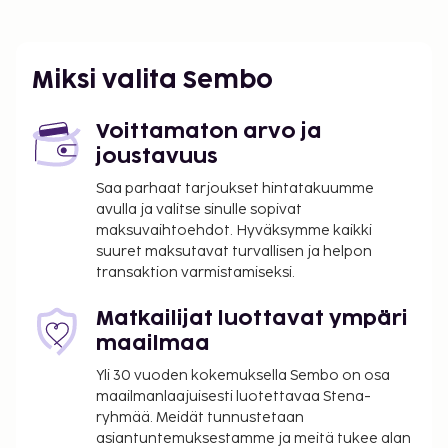
Lyon Confluencen ostoskeskus - 1,5 km / 1 mi
Lyonin katedraali - 1,7 km / 1 mi
Palais de justice historique de Lyonin oikeustalo - 1,8
km / 1,1 mi
Miksi valita Sembo
Lähimmät lentokentät ovat:
Lyon (LYS-Saint-Exupery) - 35,4 km / 22 mi
Voittamaton arvo ja
Saint-Etienne (EBU-Saint-Etienne - Loiren
joustavuus
kansainvälinen lentokenttä) - 73,4 km / 45,6 mi
Saa parhaat tarjoukset hintatakuumme
Grenoble (GNB-Grenoble - Isere) - 93,8 km / 58,3 mi
avulla ja valitse sinulle sopivat
maksuvaihtoehdot. Hyväksymme kaikki
Käytössäsi on ilmaiset sanomalehdet aulassa,
suuret maksutavat turvallisen ja helpon
ympäri vuorokauden auki oleva vastaanotto ja
transaktion varmistamiseksi.
matkatavarasäilytys. Palveluihin kuuluu maksullinen
omatoiminen pysäköinti. Seuraavat palvelut ovat
Matkailijat luottavat ympäri
saatavilla: ilmainen langaton internetyhteys,
maailmaa
concierge-palvelut ja televisio yleisissä tiloissa.
Yli 30 vuoden kokemuksella Sembo on osa
Asiakkaat pääsevät lähistöllä sijaitseviin kohteisiin
maailmanlaajuisesti luotettavaa Stena-
alueellisilla kuljetuksilla (lisämaksusta).
ryhmää. Meidät tunnustetaan
Lisämaksullinen buffetaamiainen tarjoillaan
asiantuntemuksestamme ja meitä tukee alan