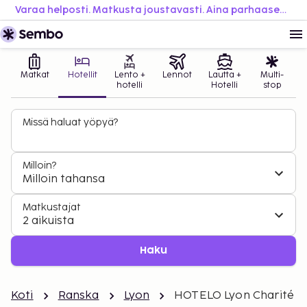
Varaa helposti. Matkusta joustavasti. Aina parhaaseen hintaan.
Matkat
Hotellit
Lento +
Lennot
Lautta +
Multi-
hotelli
Hotelli
stop
Missä haluat yöpyä?
Milloin?
Milloin tahansa
Matkustajat
2 aikuista
Haku
Koti
Ranska
Lyon
HOTELO Lyon Charité