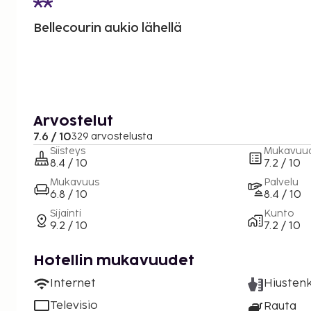
Bellecourin aukio lähellä
Arvostelut
7.6 / 10
329 arvostelusta
Siisteys
Mukavuu
8.4 / 10
7.2 / 10
Mukavuus
Palvelu
6.8 / 10
8.4 / 10
Sijainti
Kunto
9.2 / 10
7.2 / 10
Hotellin mukavuudet
Internet
Hiustenk
Televisio
Rauta