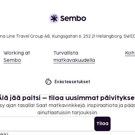
a takuumaksut eivät
.
ivät voi ylittää 1000
. Saat lisätietoja
 varausvahvistuksessa
na Line Travel Group AB, Kungsgatan 6, 252 21 Helsingborg, SW
oittua ilmaiseksi, kun he
Working at
Turvallista
Koh
 olevia sänkyjä.
Sembo
matkavakuudella
ella huoneissa.
Evästeasetukset
Älä jää paitsi – tilaa uusimmat päivitykse
sy ajan tasalla! Saat matkavinkkejä, inspiraatiota ja pää
ainutlaatuisiin tarjouksiin.
Tilaa