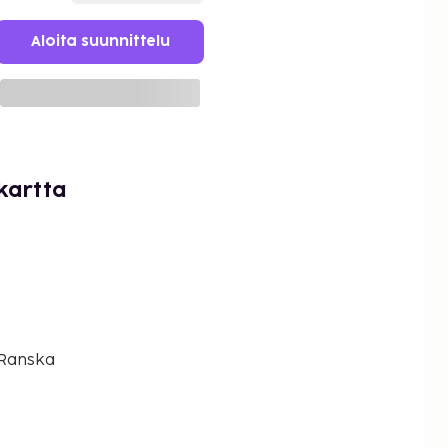
Aloita suunnittelu
kartta
 Ranska