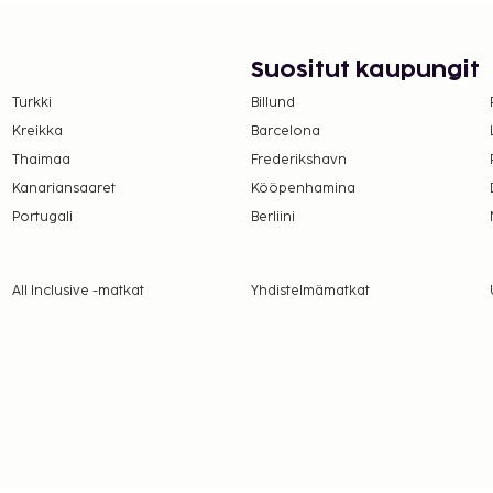
villa: ilmainen langaton
 tarjoaa asiakkailleen
linen buffetaamiainen
Suositut kaupungit
uisin klo 8.00–11.00.
Turkki
Billund
n on myöntänyt Ranskan
Kreikka
Barcelona
Thaimaa
Frederikshavn
suoritettavat maksut.
Kanariansaaret
Kööpenhamina
Portugali
Berliini
r yö. Tätä veroa ei
All Inclusive -matkat
Yhdistelmämatkat
lmoittamat maksut.
enkilö
ee yöpymisen keston