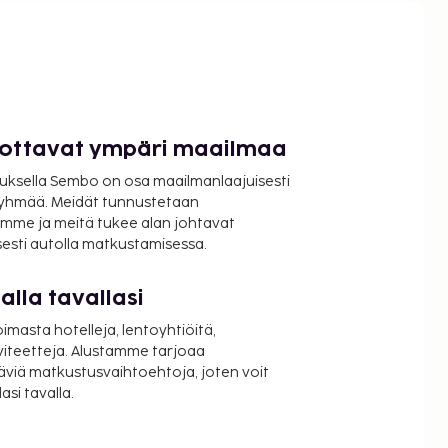
luottavat ympäri maailmaa
uksella Sembo on osa maailmanlaajuisesti
ryhmää. Meidät tunnustetaan
mme ja meitä tukee alan johtavat
isesti autolla matkustamisessa.
lla tavallasi
oimasta hotelleja, lentoyhtiöitä,
viteetteja. Alustamme tarjoaa
äviä matkustusvaihtoehtoja, joten voit
si tavalla.