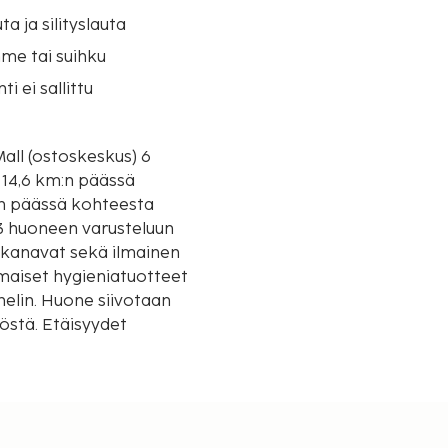
uta ja silityslauta
me tai suihku
i ei sallittu
Mall (ostoskeskus) 6
:n päässä kohteesta
3 huoneen varusteluun
ttikanavat sekä ilmainen
lmaiset hygieniatuotteet
elin. Huone siivotaan
nöstä. Etäisyydet