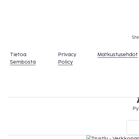
Yllä oleva luettelo ei ehkä kata kaikkea. Maksut j
välttämättä sisällä veroja, ja ne saattavat muuttua
Kansallisten määräysten vuoksi käteismaksut e
EUR:n suuruista summaa tässä majoituspaikassa
asiasta ottamalla yhteyttä majoituspaikkaan
Ste
olevien tietojen avulla.
Korkeintaan 3 vuotta vanhat lapset voivat maj
Tietoa
Privacy
Matkustusehdot
käyttävät vanhemman tai huoltajan huoneessa
Sembosta
Policy
Vain sisäänkirjautuneet asiakkaat saavat olesk
Tässä majoituspaikassa ei tarjoilla alkoholia.
Py