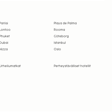
Pariisi
Playa de Palma
Lontoo
Rooma
Phuket
Göteborg
Dubai
Istanbul
Nizza
Oslo
Urheilumatkat
Perheystävälliset hotellit