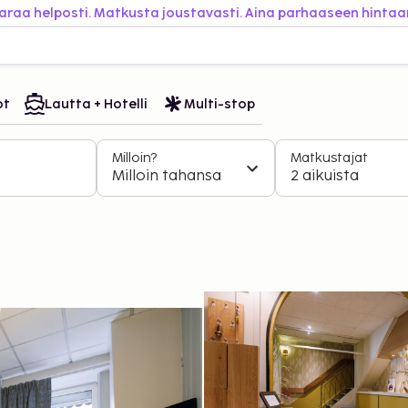
araa helposti. Matkusta joustavasti. Aina parhaaseen hintaa
ot
Lautta + Hotelli
Multi-stop
Milloin?
Matkustajat
Milloin tahansa
2 aikuista