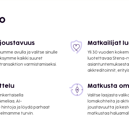
bo
 joustavuus
Matkailijat 
mme avulla ja valitse sinulle
Yli 30 vuoden kokem
,1 km / 0,7 mi
ksymme kaikki suuret
luotettavaa Stena-
 transaktion varmistamiseksi.
asiantuntemuksesta
akkreditoinnit, erity
1,4 km / 0,9 mi
ttelu
Matkusta oma
nkertaisella
Valitse laajasta valik
välinen lentokenttä) -
meliaa, AI-
lomakohteita ja akti
 hintoja ja löydä parhaat
joustavuutta ja kest
itelmamme turvin.
matkustaa haluamalla
LYS-Saint-Exupery).
taitoinen henkilökunta ja