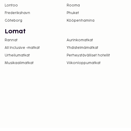
Lontoo
Rooma
Frederikshavn
Phuket
Göteborg
Kööpenhamina
Lomat
Rannat
Aurinkomatkat
All Inclusive -matkat
Yhdistelmämatkat
Urheilumatkat
Perheystävälliset hotellit
Musikaalimatkat
Viikonloppumatkat