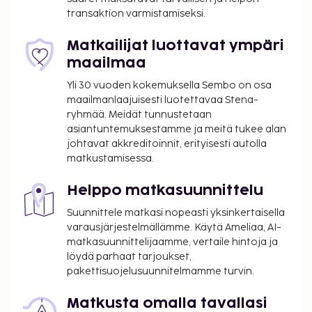
ovat saatavilla: ympäri vuorokauden auki oleva
transaktion varmistamiseksi.
kuntokeskus, ilmainen langaton internetyhteys ja
concierge-palvelut. Hotelli tarjoaa asiakkailleen
Matkailijat luottavat ympäri
huonepalvelun (rajoitettuina aikoina). Maksullinen
maailmaa
buffetaamiainen tarjotaan päivittäin klo 7.00–10.30.
Yli 30 vuoden kokemuksella Sembo on osa
Tämän majoituspaikan virallisen tähtiluokituksen on
maailmanlaajuisesti luotettavaa Stena-
myöntänyt Ranskan turismin kehitysjärjestö ATOUT.
ryhmää. Meidät tunnustetaan
Majoituspaikka veloittaa seuraavat paikan päällä
asiantuntemuksestamme ja meitä tukee alan
suoritettavat maksut. Maksuihin saattaa sisältyä
johtavat akkreditoinnit, erityisesti autolla
matkustamisessa.
sovellettavat verot:
Takuumaksu: 200 EUR per majoitustila per
Helppo matkasuunnittelu
yöpyminen
Suunnittele matkasi nopeasti yksinkertaisella
Kaupungin perimä vero: 8.45 EUR per henkilö
varausjärjestelmällämme. Käytä Ameliaa, AI-
per yö. Tätä veroa ei peritä alle 18 vuotta
matkasuunnittelijaamme, vertaile hintoja ja
vanhoilta lapsilta.
löydä parhaat tarjoukset,
pakettisuojelusuunnitelmamme turvin.
Tässä on mainittu kaikki majoituspaikan meille
ilmoittamat maksut.
Matkusta omalla tavallasi