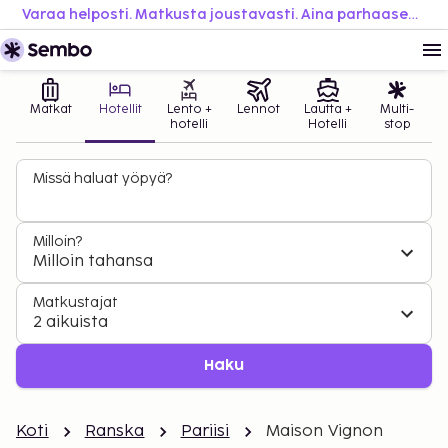
Varaa helposti. Matkusta joustavasti. Aina parhaaseen hintaan.
Matkat
Hotellit
Lento +
Lennot
Lautta +
Multi-
hotelli
Hotelli
stop
Missä haluat yöpyä?
Milloin?
Milloin tahansa
Matkustajat
2 aikuista
Haku
Koti
Ranska
Pariisi
Maison Vignon