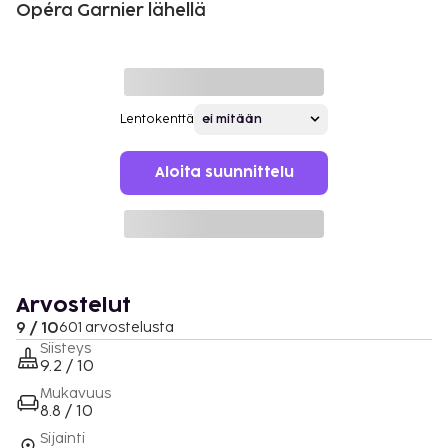
Opéra Garnier lähellä
Lentokenttä
Aloita suunnittelu
Arvostelut
9 / 10
601 arvostelusta
Siisteys
9.2 / 10
Mukavuus
8.8 / 10
Sijainti