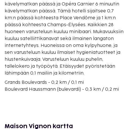
kävelymatkan päässä ja Opéra Garnier 6 minuutin
kävelymatkan päässä. Tämä hotelli sijaitsee 0,7
km:n päässä kohteesta Place Vendôme ja 1 km:n
päässä kohteesta Champs-Élysées. Kaikkien 28
huoneen varusteluun kuuluu minibaari. Mukavuuksiin
kuuluu satelliittikanavat sekä ilmainen langaton
internetyhteys. Huoneissa on oma kylpyhuone, ja
sen varusteluun kuuluu ilmaiset hygieniatuotteet ja
hiustenkuivaaja. Varusteluun kuuluu puhelin,
tallelokero ja työpöytä. Etäisyydet pyöristetään
lähimpään 0,1 mailiin ja kilometriin.
Grands Boulevards - 0,2 km / 0,1 mi
Boulevard Haussmann (bulevardi) - 0,3 km / 0,2 mi
Olympia-teatteri - 0,3 km / 0,2 mi
Rue du Faubourg Saint-Honore - 0,3 km / 0,2 mi
Place de la Madeleine - 0,4 km / 0,2 mi
Opéra Garnier - 0,5 km / 0,3 mi
Rue de Rivoli - 0,5 km / 0,3 mi
Maison Vignon kartta