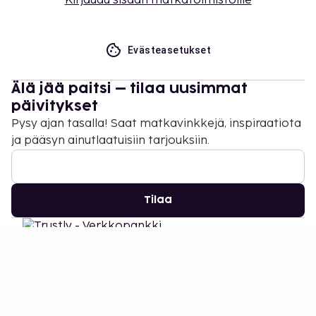
Kirjaudu sisään matkatoimistoille
Evästeasetukset
Älä jää paitsi – tilaa uusimmat
päivitykset
Pysy ajan tasalla! Saat matkavinkkejä, inspiraatiota
ja pääsyn ainutlaatuisiin tarjouksiin.
Tilaa