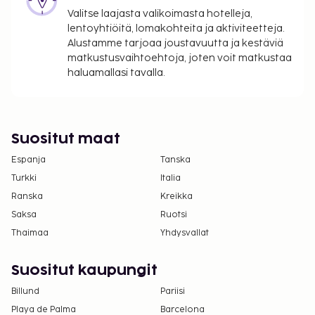
Maksu buffetaamiaisesta: noin 20 EUR aikuisille
Valitse laajasta valikoimasta hotelleja,
ja 20 EUR lapsille
lentoyhtiöitä, lomakohteita ja aktiviteetteja.
Alustamme tarjoaa joustavuutta ja kestäviä
Yllä oleva luettelo ei ehkä kata kaikkea. Maksut ja
matkustusvaihtoehtoja, joten voit matkustaa
takuumaksut eivät välttämättä sisällä veroja, ja ne
haluamallasi tavalla.
saattavat muuttua.
Kansallisten määräysten vuoksi käteismaksut
eivät voi ylittää 1000 EUR:n suuruista summaa
Suositut maat
tässä majoituspaikassa. Saat lisätietoja asiasta
ottamalla yhteyttä majoituspaikkaan
Espanja
Tanska
varausvahvistuksessa olevien tietojen avulla.
Turkki
Italia
Kaikki maksut voidaan maksaa käteisettömillä
Ranska
Kreikka
maksutavoilla.
Saksa
Ruotsi
Thaimaa
Yhdysvallat
Suositut kaupungit
Billund
Pariisi
Playa de Palma
Barcelona