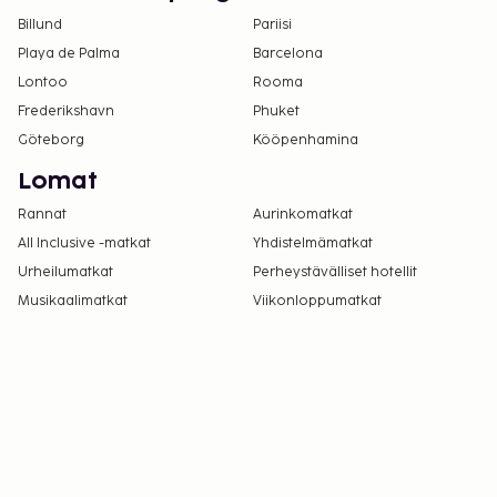
Kansallisten määräysten vuoksi käteismaksut
Billund
Pariisi
eivät voi ylittää 500 EUR:n suuruista summaa
Playa de Palma
Barcelona
tässä majoituspaikassa. Saat lisätietoja asiasta
Lontoo
Rooma
ottamalla yhteyttä majoituspaikkaan
Frederikshavn
Phuket
varausvahvistuksessa olevien tietojen avulla.
Göteborg
Kööpenhamina
Hierontapalvelut tulee varata etukäteen.
Lomat
Varauksen voi tehdä ottamalla
majoituspaikkaan yhteyttä ennen saapumista
Rannat
Aurinkomatkat
soittamalla varausvahvistuksessa olevaan
All Inclusive -matkat
Yhdistelmämatkat
numeroon.
Urheilumatkat
Perheystävälliset hotellit
Musikaalimatkat
Viikonloppumatkat