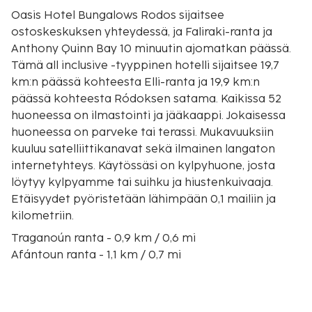
Oasis Hotel Bungalows Rodos sijaitsee
ostoskeskuksen yhteydessä, ja Faliraki-ranta ja
Anthony Quinn Bay 10 minuutin ajomatkan päässä.
Tämä all inclusive -tyyppinen hotelli sijaitsee 19,7
km:n päässä kohteesta Elli-ranta ja 19,9 km:n
päässä kohteesta Ródoksen satama. Kaikissa 52
huoneessa on ilmastointi ja jääkaappi. Jokaisessa
huoneessa on parveke tai terassi. Mukavuuksiin
kuuluu satelliittikanavat sekä ilmainen langaton
internetyhteys. Käytössäsi on kylpyhuone, josta
löytyy kylpyamme tai suihku ja hiustenkuivaaja.
Etäisyydet pyöristetään lähimpään 0,1 mailiin ja
kilometriin.
Traganoún ranta - 0,9 km / 0,6 mi
Afántoun ranta - 1,1 km / 0,7 mi
Afandou Golf Course - 1,9 km / 1,2 mi
Ladikon ranta - 4,7 km / 2,9 mi
Anthony Quinnin ranta - 5 km / 3,1 mi