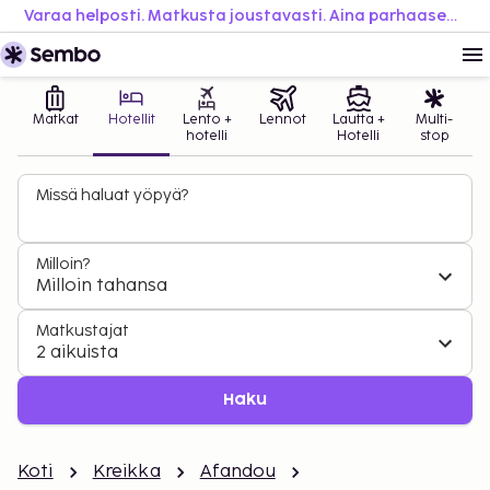
Varaa helposti. Matkusta joustavasti. Aina parhaaseen hintaan.
Matkat
Hotellit
Lento +
Lennot
Lautta +
Multi-
hotelli
Hotelli
stop
Missä haluat yöpyä?
Milloin?
Milloin tahansa
Matkustajat
2 aikuista
Haku
Koti
Kreikka
Afandou