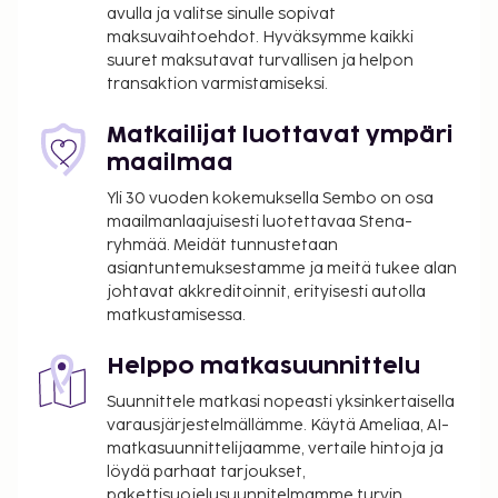
avulla ja valitse sinulle sopivat
vuokrattavat polkupyörät. Tämän hotellin
maksuvaihtoehdot. Hyväksymme kaikki
palveluihin kuuluu muun muassa ilmainen langaton
suuret maksutavat turvallisen ja helpon
internetyhteys, concierge-palvelut ja lastenvahti
transaktion varmistamiseksi.
(lisämaksusta). Pääset nauttimaan tyrskyistä ja
hiekasta helposti ilmaisilla rantakuljetuksilla.
Matkailijat luottavat ympäri
Majoituspaikan ravintola, Oasis, on hyvä paikka
maailmaa
lounaan tai illallisen nauttimiseen; ravintolan
Yli 30 vuoden kokemuksella Sembo on osa
erikoisuuksiin kuuluu kansainvälinen keittiö.
maailmanlaajuisesti luotettavaa Stena-
Palveluihin kuuluu myös kahvila. Rentoudu
ryhmää. Meidät tunnustetaan
nauttimalla pari drinkkiä baarissa or allasbaarissa.
asiantuntemuksestamme ja meitä tukee alan
Ilmainen buffetaamiainen tarjoillaan päivittäin klo
johtavat akkreditoinnit, erityisesti autolla
7.30–11.00. Majoituspaikka on suljettu 3. 2ta – 31. 5ta.
matkustamisessa.
Majoituspaikka veloittaa seuraavat paikan päällä
Helppo matkasuunnittelu
suoritettavat maksut. Maksuihin saattaa sisältyä
sovellettavat verot:
Suunnittele matkasi nopeasti yksinkertaisella
varausjärjestelmällämme. Käytä Ameliaa, AI-
Kaupunki perii kaupunkiveron, joka maksetaan
matkasuunnittelijaamme, vertaile hintoja ja
majoituspaikassa. Veron määrä riippuu
löydä parhaat tarjoukset,
kaudesta, eikä sitä välttämättä peritä ympäri
pakettisuojelusuunnitelmamme turvin.