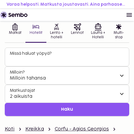
Varaa helposti. Matkusta joustavasti. Aina parhaaseen hintaan.
Matkat
Hotellit
Lento +
Lennot
Lautta +
Multi-
hotelli
Hotelli
stop
Missä haluat yöpyä?
Milloin?
Milloin tahansa
Matkustajat
2 aikuista
Haku
Koti
Kreikka
Corfu - Agios Georgios