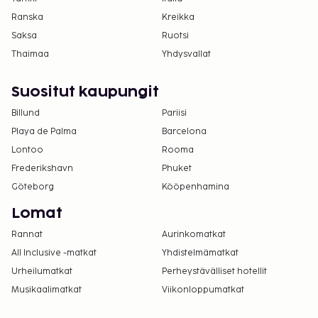
Ranska
Kreikka
Saksa
Ruotsi
Thaimaa
Yhdysvallat
Suositut kaupungit
Billund
Pariisi
Playa de Palma
Barcelona
Lontoo
Rooma
Frederikshavn
Phuket
Göteborg
Kööpenhamina
Lomat
Rannat
Aurinkomatkat
All Inclusive -matkat
Yhdistelmämatkat
Urheilumatkat
Perheystävälliset hotellit
Musikaalimatkat
Viikonloppumatkat