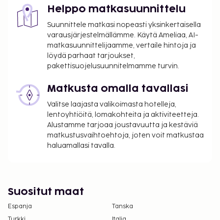
Helppo matkasuunnittelu
Suunnittele matkasi nopeasti yksinkertaisella
varausjärjestelmällämme. Käytä Ameliaa, AI-
matkasuunnittelijaamme, vertaile hintoja ja
löydä parhaat tarjoukset,
pakettisuojelusuunnitelmamme turvin.
Matkusta omalla tavallasi
Valitse laajasta valikoimasta hotelleja,
lentoyhtiöitä, lomakohteita ja aktiviteetteja.
Alustamme tarjoaa joustavuutta ja kestäviä
matkustusvaihtoehtoja, joten voit matkustaa
haluamallasi tavalla.
Suositut maat
Espanja
Tanska
Turkki
Italia