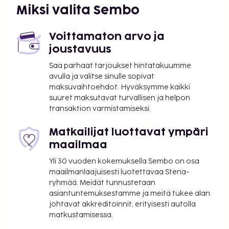
Miksi valita Sembo
Voittamaton arvo ja
joustavuus
Saa parhaat tarjoukset hintatakuumme
avulla ja valitse sinulle sopivat
maksuvaihtoehdot. Hyväksymme kaikki
suuret maksutavat turvallisen ja helpon
transaktion varmistamiseksi.
Matkailijat luottavat ympäri
maailmaa
Yli 30 vuoden kokemuksella Sembo on osa
maailmanlaajuisesti luotettavaa Stena-
ryhmää. Meidät tunnustetaan
asiantuntemuksestamme ja meitä tukee alan
johtavat akkreditoinnit, erityisesti autolla
matkustamisessa.