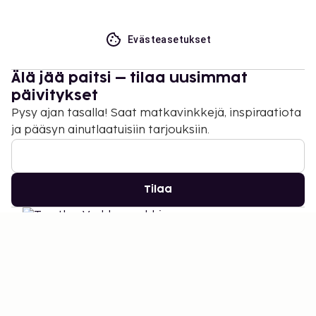
Evästeasetukset
Älä jää paitsi – tilaa uusimmat
päivitykset
Pysy ajan tasalla! Saat matkavinkkejä, inspiraatiota
ja pääsyn ainutlaatuisiin tarjouksiin.
Tilaa
©
2026
Stena Line Travel Group AB