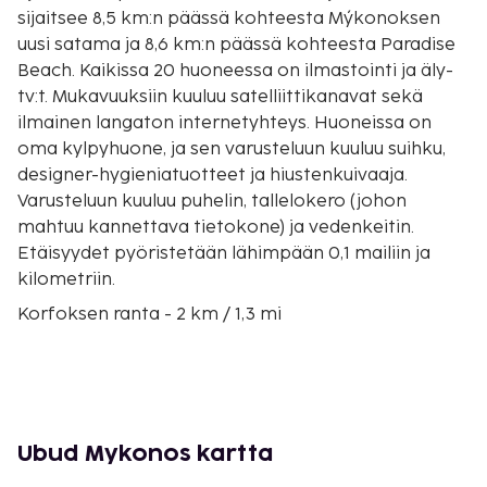
sijaitsee 8,5 km:n päässä kohteesta Mýkonoksen
uusi satama ja 8,6 km:n päässä kohteesta Paradise
Beach. Kaikissa 20 huoneessa on ilmastointi ja äly-
tv:t. Mukavuuksiin kuuluu satelliittikanavat sekä
ilmainen langaton internetyhteys. Huoneissa on
oma kylpyhuone, ja sen varusteluun kuuluu suihku,
designer-hygieniatuotteet ja hiustenkuivaaja.
Varusteluun kuuluu puhelin, tallelokero (johon
mahtuu kannettava tietokone) ja vedenkeitin.
Etäisyydet pyöristetään lähimpään 0,1 mailiin ja
kilometriin.
Korfoksen ranta - 2 km / 1,3 mi
Ornóksen ranta - 3 km / 1,9 mi
Agios Ioanniksen uimaranta - 3,4 km / 2,1 mi
Megali Ammoksen uimaranta - 4,1 km / 2,5 mi
Kápari - 4,1 km / 2,5 mi
Ágios Charálampos - 4,6 km / 2,9 mi
Ubud Mykonos kartta
Plateia Yralos - 4,6 km / 2,9 mi