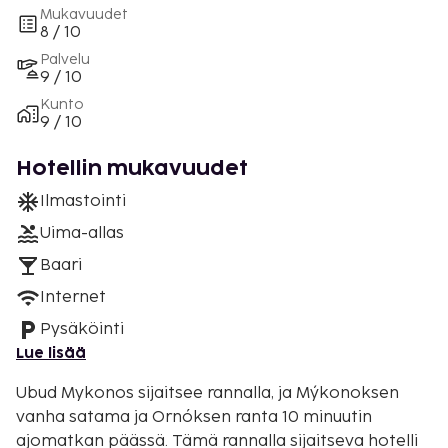
Mukavuudet
8 / 10
Palvelu
9 / 10
Kunto
9 / 10
Hotellin mukavuudet
Ilmastointi
Uima-allas
Baari
Internet
Pysäköinti
Lue lisää
Ubud Mykonos sijaitsee rannalla, ja Mýkonoksen
vanha satama ja Ornóksen ranta 10 minuutin
ajomatkan päässä. Tämä rannalla sijaitseva hotelli