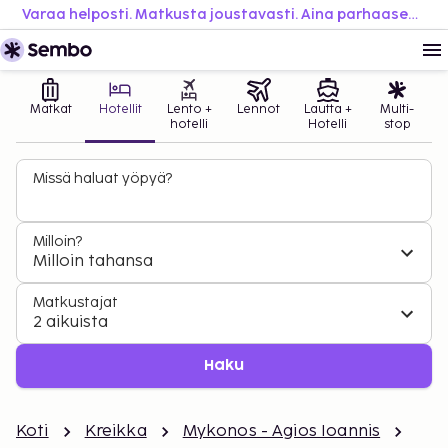
Varaa helposti. Matkusta joustavasti. Aina parhaaseen hintaan.
Matkat
Hotellit
Lento +
Lennot
Lautta +
Multi-
hotelli
Hotelli
stop
Missä haluat yöpyä?
Milloin?
Milloin tahansa
Matkustajat
2 aikuista
Haku
Koti
Kreikka
Mykonos - Agios Ioannis