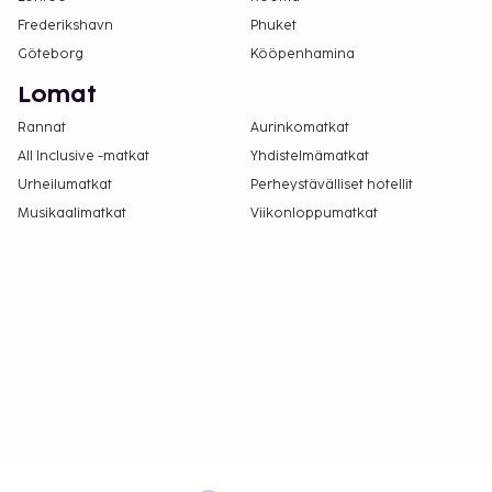
huhtikuusta lokakuuhun.
Frederikshavn
Uima-allasta voi käyttää klo 8.00–20.00.
Phuket
Yksi korkeintaan 2 vuotta vanha lapsi voi
Göteborg
Kööpenhamina
majoittua ilmaiseksi, kun hän käyttää
Lomat
vanhemman tai huoltajan huoneessa olevia
Rannat
Aurinkomatkat
sänkyjä.
All Inclusive -matkat
Yhdistelmämatkat
Kaikki maksut voidaan maksaa käteisettömillä
maksutavoilla.
Urheilumatkat
Perheystävälliset hotellit
Musikaalimatkat
Viikonloppumatkat