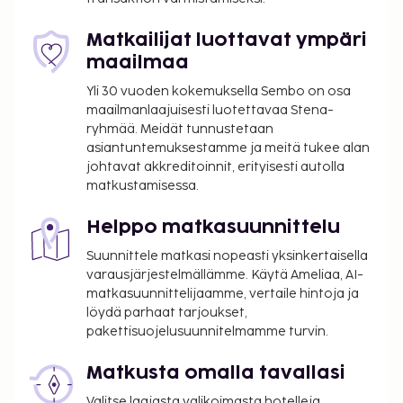
Mýkonos (JMK-Mýkonoksen saaren kansallinen
lentoasema).
Matkailijat luottavat ympäri
Käytössäsi on kuivapesula-/pesulapalvelut,
maailmaa
matkatavarasäilytys ja tallelokero vastaanotossa.
Yli 30 vuoden kokemuksella Sembo on osa
Palveluihin kuuluu ilmainen pysäköinti. Seuraavat
maailmanlaajuisesti luotettavaa Stena-
palvelut ovat saatavilla: ulkouima-allas, ilmainen
ryhmää. Meidät tunnustetaan
langaton internetyhteys ja concierge-palvelut.
asiantuntemuksestamme ja meitä tukee alan
Tämän hotellin palveluihin kuuluu muun muassa
johtavat akkreditoinnit, erityisesti autolla
matkustamisessa.
hääpalvelut, televisio yleisissä tiloissa ja
hengenpelastajia paikan päällä. Tämä hotelli
Helppo matkasuunnittelu
tarjoaa asiakkailleen ravintolan ja kahvila. Rentoudu
nauttimalla pari drinkkiä baarissa or allasbaarissa.
Suunnittele matkasi nopeasti yksinkertaisella
Majoituspaikka on suljettu 6. 10ta – 30. 4ta.
varausjärjestelmällämme. Käytä Ameliaa, AI-
matkasuunnittelijaamme, vertaile hintoja ja
Majoituspaikka veloittaa seuraavat paikan päällä
löydä parhaat tarjoukset,
suoritettavat maksut. Maksuihin saattaa sisältyä
pakettisuojelusuunnitelmamme turvin.
sovellettavat verot:
Matkusta omalla tavallasi
Kaupunki perii kaupunkiveron, joka maksetaan
majoituspaikassa. Veron määrä riippuu
Valitse laajasta valikoimasta hotelleja,