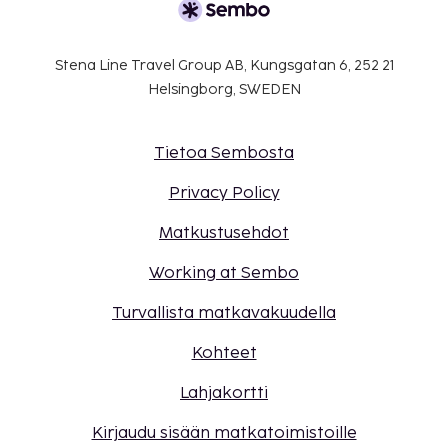
varausvahvistuksessa olevia yhteystietoja.
Kontaktiton uloskirjautuminen on saatavilla.
Tämä majoituspaikka toivottaa tervetulleiksi
Stena Line Travel Group AB, Kungsgatan 6, 252 21
kaikki asiakkaat seksuaaliseen
Helsingborg, SWEDEN
suuntautumiseen tai sukupuoli-identiteettiin
katsomatta (LGBTQ+ -ystävällinen).
Tietoa Sembosta
Privacy Policy
Matkustusehdot
Working at Sembo
Turvallista matkavakuudella
Kohteet
Lahjakortti
Kirjaudu sisään matkatoimistoille