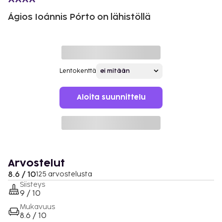
Ágios Ioánnis Pórto on lähistöllä
Lentokenttä
Aloita suunnittelu
Arvostelut
8.6 / 10
125 arvostelusta
Siisteys
9 / 10
Mukavuus
8.6 / 10