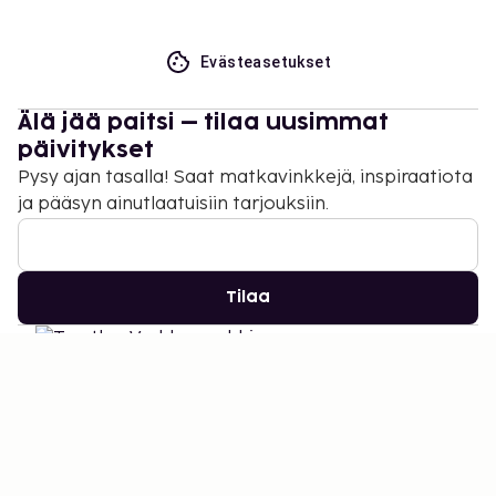
Evästeasetukset
Älä jää paitsi – tilaa uusimmat
päivitykset
Pysy ajan tasalla! Saat matkavinkkejä, inspiraatiota
ja pääsyn ainutlaatuisiin tarjouksiin.
Tilaa
©
2026
Stena Line Travel Group AB