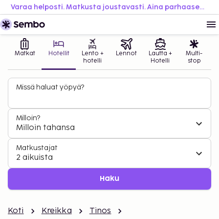
Varaa helposti. Matkusta joustavasti. Aina parhaaseen hintaan.
Matkat
Hotellit
Lento +
Lennot
Lautta +
Multi-
hotelli
Hotelli
stop
Missä haluat yöpyä?
Milloin?
Milloin tahansa
Matkustajat
2 aikuista
Haku
Koti
Kreikka
Tinos