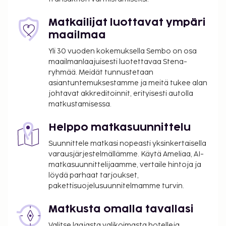
maksulliset lauttaterminaalikuljetukset sekä
ilmainen pysäköinti. Hemmottele itseäsi kylpylässä,
Matkailijat luottavat ympäri
jonka hoitoihin kuuluu muun muassa
maailmaa
hierontapalvelut. Käytössäsi on myös kauden
Yli 30 vuoden kokemuksella Sembo on osa
mukainen ulkouima-allas. Tämän välimerellisen
maailmanlaajuisesti luotettavaa Stena-
hotellin palveluihin kuuluu myös ilmainen langaton
ryhmää. Meidät tunnustetaan
internetyhteys, concierge-palvelut ja lastenvahti
asiantuntemuksestamme ja meitä tukee alan
(lisämaksusta). Majoituspaikan uima-altaalla
johtavat akkreditoinnit, erityisesti autolla
matkustamisessa.
sijaitseva baari/aulabaari, Pool Bar, tarjoaa herkkuja
joka makuun, ja sen erikoisuuksiin kuuluu Välimeren
Helppo matkasuunnittelu
keittiö. Muihin palveluihin kuuluu huonepalvelu
(rajoitettuina aikoina). Allasbaarissa voit nauttia
Suunnittele matkasi nopeasti yksinkertaisella
raikasta juotavaa. Maksullinen buffetaamiainen
varausjärjestelmällämme. Käytä Ameliaa, AI-
matkasuunnittelijaamme, vertaile hintoja ja
tarjotaan päivittäin klo 8.00–11.00.
löydä parhaat tarjoukset,
Majoituspaikka veloittaa seuraavat paikan päällä
pakettisuojelusuunnitelmamme turvin.
suoritettavat maksut. Maksuihin saattaa sisältyä
sovellettavat verot:
Matkusta omalla tavallasi
Kaupunki perii kaupunkiveron, joka maksetaan
Valitse laajasta valikoimasta hotelleja,