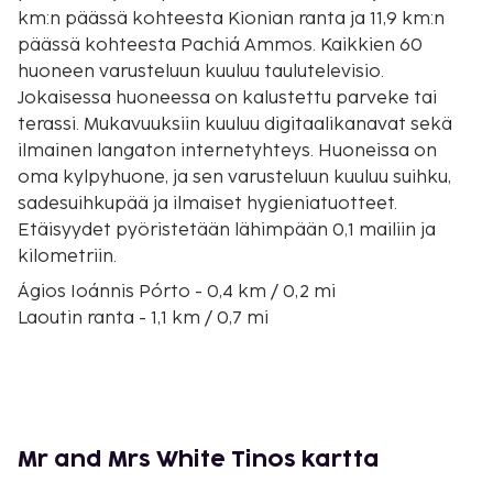
km:n päässä kohteesta Kionian ranta ja 11,9 km:n
päässä kohteesta Pachiá Ammos. Kaikkien 60
huoneen varusteluun kuuluu taulutelevisio.
Jokaisessa huoneessa on kalustettu parveke tai
terassi. Mukavuuksiin kuuluu digitaalikanavat sekä
ilmainen langaton internetyhteys. Huoneissa on
oma kylpyhuone, ja sen varusteluun kuuluu suihku,
sadesuihkupää ja ilmaiset hygieniatuotteet.
Etäisyydet pyöristetään lähimpään 0,1 mailiin ja
kilometriin.
Ágios Ioánnis Pórto - 0,4 km / 0,2 mi
Laoutin ranta - 1,1 km / 0,7 mi
Pachiá Ammos - 2,4 km / 1,5 mi
Vrikastron ranta - 3,9 km / 2,4 mi
Tinosin arkeologinen museo - 6,1 km / 3,8 mi
Panagia Evamgelistrian kirkko - 6,2 km / 3,9 mi
Tinosin kulttuurisäätiö - 6,4 km / 3,9 mi
Mr and Mrs White Tinos kartta
Kirkkomuseot - 6,4 km / 3,9 mi