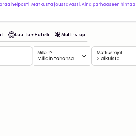
araa helposti. Matkusta joustavasti. Aina parhaaseen hintaa
ot
Lautta + Hotelli
Multi-stop
Milloin?
Matkustajat
Milloin tahansa
2 aikuista