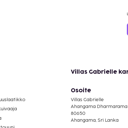
Villas Gabrielle ka
Osoite
o
suuslaatikko
Villas Gabrielle
Ahangama Dharmarama
uivaaja
80650
a
Ahangama, Sri Lanka
touuni