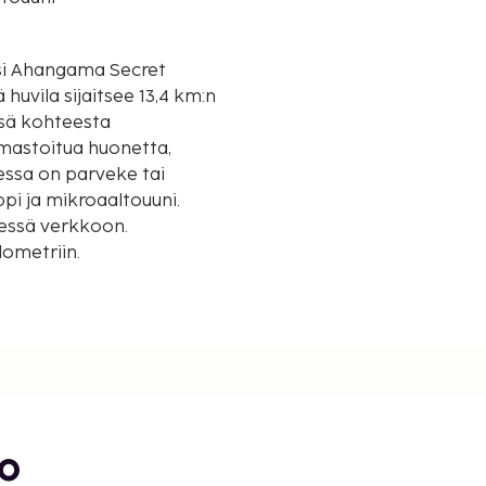
äksi Ahangama Secret
ssä kohteesta
mastoitua huonetta,
eessa on parveke tai
ppi ja mikroaaltouuni.
dessä verkkoon.
lometriin.
 1,7 mi
bo