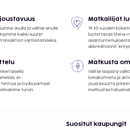
 joustavuus
Matkailijat 
7 mi
mme avulla ja valitse sinulle
Yli 30 vuoden kokem
ksymme kaikki suuret
luotettavaa Stena-
 transaktion varmistamiseksi.
asiantuntemuksesta
akkreditoinnit, erity
anaiken kansainvälinen
ttelu
Matkusta oma
elokero vastaanotossa.
nkertaisella
Valitse laajasta valik
 itseäsi kylpylässä,
meliaa, AI-
lomakohteita ja akti
lut. Käytössäsi on myös
 hintoja ja löydä parhaat
joustavuutta ja kest
itelmamme turvin.
matkustaa haluamalla
cierge-palvelut ja grilli.
sen nauttimiseen.
 aikoina).
suoritettavat maksut.
Suositut kaupungit