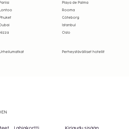
Pariisi
Playa de Palma
Lontoo
Rooma
Phuket
Göteborg
Dubai
Istanbul
Nizza
Oslo
Urheilumatkat
Perheystävälliset hotellit
EDEN
teet
Lahjakortti
Kirjaudu sisään