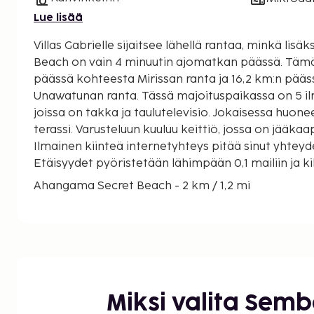
Lue lisää
Villas Gabrielle sijaitsee lähellä rantaa, minkä lis
Beach on vain 4 minuutin ajomatkan päässä. Tämä huvila sijaitsee 13,4 km:n
päässä kohteesta Mirissan ranta ja 16,2 km:n pää
Unawatunan ranta. Tässä majoituspaikassa on 5 il
joissa on takka ja taulutelevisio. Jokaisessa huon
terassi. Varusteluun kuuluu keittiö, jossa on jääkaa
Ilmainen kiinteä internetyhteys pitää sinut yhtey
Etäisyydet pyöristetään lähimpään 0,1 mailiin ja ki
Ahangama Secret Beach - 2 km / 1,2 mi
Midigama Beach - 2,1 km / 1,3 mi
Midigama Leftin ranta Surffauspaikka - 2,7 km /
Kabalana Beach - 4,3 km / 2,6 mi
Turtle Bayn ranta - 5,4 km / 3,4 mi
Kushtarajagalan patsas - 6,3 km / 3,9 mi
Koggala-järvi - 6,7 km / 4,2 mi
Miksi valita Sem
Kathaluwan vanha temppeli - 6,9 km / 4,3 mi