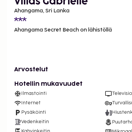
Villas Gabrielle
Ahangama, Sri Lanka
Ahangama Secret Beach on lähistöllä
Arvostelut
Hotellin mukavuudet
Ilmastointi
Televisi
Internet
Turvalli
Pysäköinti
Hiustenk
Vedenkeitin
Puutarh
Kahvinkeitin
Mikroaal