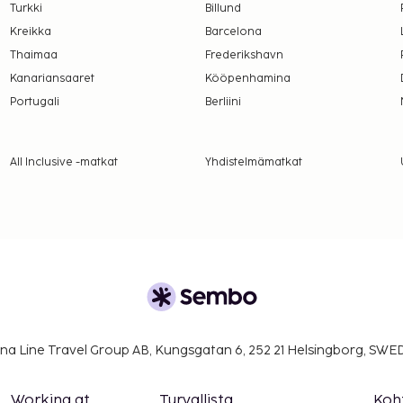
Turkki
Billund
Kreikka
Barcelona
lmoittamat maksut.
Thaimaa
Frederikshavn
Kanariansaaret
Kööpenhamina
Portugali
Berliini
All Inclusive -matkat
Yhdistelmämatkat
na Line Travel Group AB, Kungsgatan 6, 252 21 Helsingborg, SW
Working at
Turvallista
Koh