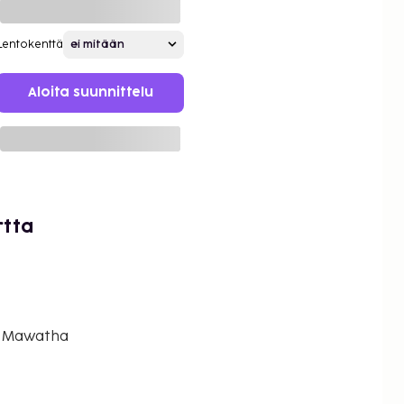
Lentokenttä
Aloita suunnittelu
rtta
 Mawatha