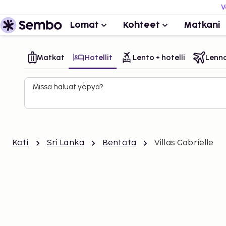
V
Lomat
Kohteet
Matkani
Matkat
Hotellit
Lento + hotelli
Lenn
Missä haluat yöpyä?
Koti
Sri Lanka
Bentota
Villas Gabrielle