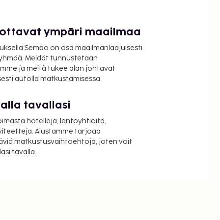
luottavat ympäri maailmaa
uksella Sembo on osa maailmanlaajuisesti
ryhmää. Meidät tunnustetaan
mme ja meitä tukee alan johtavat
isesti autolla matkustamisessa.
lla tavallasi
oimasta hotelleja, lentoyhtiöitä,
viteetteja. Alustamme tarjoaa
äviä matkustusvaihtoehtoja, joten voit
si tavalla.