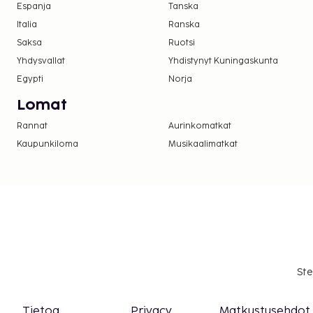
Takuumaksu: 200.0 USD per yöpyminen
Espanja
Tanska
Italia
Ranska
Tässä on mainittu kaikki majoituspaikan meille i
Saksa
Ruotsi
Yhdysvallat
Yhdistynyt Kuningaskunta
Egypti
Norja
Lomat
Rannat
Aurinkomatkat
Kaupunkiloma
Musikaalimatkat
Ste
Tietoa
Privacy
Matkustusehdot