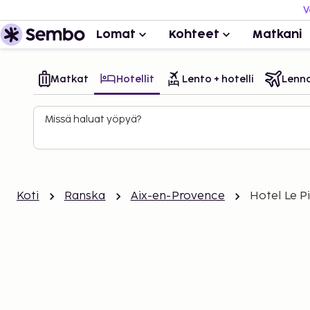
V
Lomat
Kohteet
Matkani
Matkat
Hotellit
Lento + hotelli
Lenn
Missä haluat yöpyä?
Koti
Ranska
Aix-en-Provence
Hotel Le P