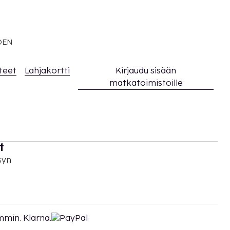
EDEN
teet
Lahjakortti
Kirjaudu sisään
matkatoimistoille
t
syn