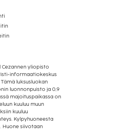
ti
itin
itin
o
l Cezannen yliopisto
risti-informaatiokeskus
n
onin luonnonpuisto ja 0,9
ässä majoituspaikassa on
steluun kuuluu muun
ksiin kuuluu
hteys. Kylpyhuoneesta
a. Huone siivotaan