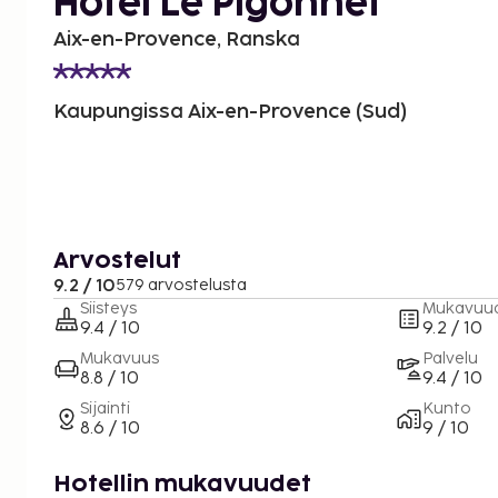
Hotel Le Pigonnet
Aix-en-Provence, Ranska
Kaupungissa Aix-en-Provence (Sud)
Arvostelut
9.2 / 10
579 arvostelusta
Siisteys
Mukavuu
9.4 / 10
9.2 / 10
Mukavuus
Palvelu
8.8 / 10
9.4 / 10
Sijainti
Kunto
8.6 / 10
9 / 10
Hotellin mukavuudet