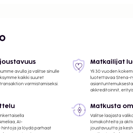
 auki oleva vastaanotto
a asiakkailleen 90
tila ja kokoushuoneita.
ympäri vuorokauden). Jos
nen valet-pysäköinti
bo
 jonka palveluihin
oidot ja kasvohoidot.
en ulkouima-allas sekä
ihin kuuluu muun muassa
 joustavuus
Matkailijat 
ut ja lastenvahti
mme avulla ja valitse sinulle
Yli 30 vuoden kokem
du Pigonnet, tarjoaa
ksymme kaikki suuret
luotettavaa Stena-
anskalainen keittiö.
 transaktion varmistamiseksi.
asiantuntemuksesta
alvelu (rajoitettuina
akkreditoinnit, erity
aa. Maksullinen
ttelu
Matkusta oma
öntänyt Ranskan turismin
nkertaisella
Valitse laajasta valik
meliaa, AI-
lomakohteita ja akti
suoritettavat maksut.
 hintoja ja löydä parhaat
joustavuutta ja kest