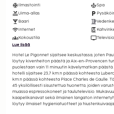
Ilmastointi
Spa
Uima-allas
Pysäköin
Baari
Vedenke
Internet
Kahvinke
Kokoustila
Televisi
Lue lisää
Hotel Le Pigonnet sijaitsee keskustassa, joten Pau
löytyy kivenheiton päästä ja Aix-en-Provencen tu
puolestaan vain 11 minuutin kävelymatkan päästä. Tämä luksusluoka
hotelli sijaitsee 23,7 km:n päässä kohteesta Luber
km:n päässä kohteesta Place Charles de Gaulle. T
45 yksilöllisesti sisustettua huonetta, joiden varu
muassa espressokoneet ja taulutelevisio. Mukavuu
kaapelikanavat sekä ilmainen langaton internety
löytyy ilmaiset hygieniatuotteet ja hiustenkuivaaj
päivittäin. Huoneissa on tallelokero ja työpöytä. Käytössäsi on