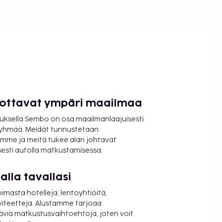
luottavat ympäri maailmaa
uksella Sembo on osa maailmanlaajuisesti
ryhmää. Meidät tunnustetaan
mme ja meitä tukee alan johtavat
isesti autolla matkustamisessa.
lla tavallasi
oimasta hotelleja, lentoyhtiöitä,
viteetteja. Alustamme tarjoaa
äviä matkustusvaihtoehtoja, joten voit