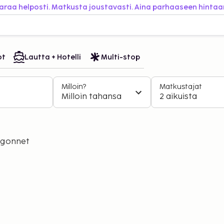
araa helposti. Matkusta joustavasti. Aina parhaaseen hintaa
ot
Lautta + Hotelli
Multi-stop
Milloin?
Matkustajat
Milloin tahansa
2 aikuista
igonnet