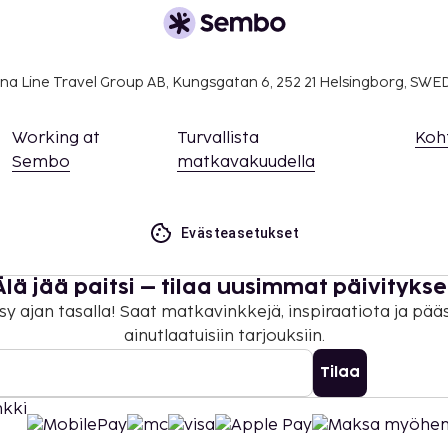
a etukäteen. Varauksen
na Line Travel Group AB, Kungsgatan 6, 252 21 Helsingborg, SW
tä ennen saapumista
meroon.
ääsemiseksi.
Working at
Turvallista
Koh
on uloskirjautuminen ovat
Sembo
matkavakuudella
kaikki asiakkaat
identiteettiin katsomatta
Evästeasetukset
Älä jää paitsi – tilaa uusimmat päivitykse
sy ajan tasalla! Saat matkavinkkejä, inspiraatiota ja pää
ainutlaatuisiin tarjouksiin.
Tilaa