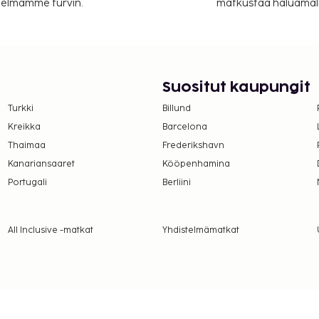
itelmamme turvin.
matkustaa haluamalla
er yö. Tätä veroa ei
lmoittamat maksut.
Suositut kaupungit
 ja 30 EUR lapsille
vo (yhteen suuntaan,
Turkki
Billund
Kreikka
Barcelona
Thaimaa
Frederikshavn
Kanariansaaret
Kööpenhamina
Portugali
Berliini
a takuumaksut eivät
.
All Inclusive -matkat
Yhdistelmämatkat
ivät voi ylittää 1000
. Saat lisätietoja
 varausvahvistuksessa
. huhtikuuta – 30.