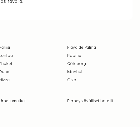
si tavalla.
Pariisi
Playa de Palma
Lontoo
Rooma
Phuket
Göteborg
Dubai
Istanbul
Nizza
Oslo
Urheilumatkat
Perheystävälliset hotellit