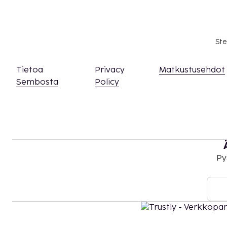
syyskuuta.
Uima-allasta voi käyttää klo 8.00–20.00.
Hierontapalvelut ja kylpylähoidot tulee varat
Ste
voi tehdä ottamalla majoituspaikkaan yhteyt
soittamalla varausvahvistuksessa olevaan nu
Autoa suositellaan tähän majoituspaikkaan p
Tietoa
Privacy
Matkustusehdot
Kontaktiton sisäänkirjautuminen ja kontaktit
Sembosta
Policy
saatavilla.
Tämä majoituspaikka toivottaa tervetulleiksi 
seksuaaliseen suuntautumiseen tai sukupuoli-
(LGBTQ+ -ystävällinen).
Py