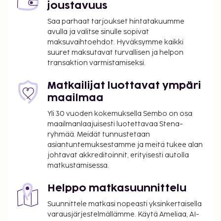
joustavuus
Majoituspaikan ensisijainen lentokenttä on Lyon
Saa parhaat tarjoukset hintatakuumme
(LYS-Saint-Exupery).
avulla ja valitse sinulle sopivat
Käytössäsi on express-uloskirjautuminen,
maksuvaihtoehdot. Hyväksymme kaikki
kielitaitoinen henkilökunta ja matkatavarasäilytys.
suuret maksutavat turvallisen ja helpon
transaktion varmistamiseksi.
Palveluihin kuuluu maksullinen omatoiminen
pysäköinti. Hyödynnä vuokrattavat polkupyörät ja
Matkailijat luottavat ympäri
terassi. Hotelli järjestää ilmaiset kutsut, joilla voit
maailmaa
tavata muita asiakkaita. Kutsut järjestetään
päivittäin. Maksullinen buffetaamiainen tarjotaan
Yli 30 vuoden kokemuksella Sembo on osa
päivittäin klo 7.00–10.30.
maailmanlaajuisesti luotettavaa Stena-
ryhmää. Meidät tunnustetaan
Majoituspaikka veloittaa seuraavat paikan päällä
asiantuntemuksestamme ja meitä tukee alan
suoritettavat maksut. Maksuihin saattaa sisältyä
johtavat akkreditoinnit, erityisesti autolla
sovellettavat verot:
matkustamisessa.
Kaupungin perimä vero: 1.25 EUR per henkilö
Helppo matkasuunnittelu
per yö. Tätä veroa ei peritä alle 18 vuotta
vanhoilta lapsilta.
Suunnittele matkasi nopeasti yksinkertaisella
varausjärjestelmällämme. Käytä Ameliaa, AI-