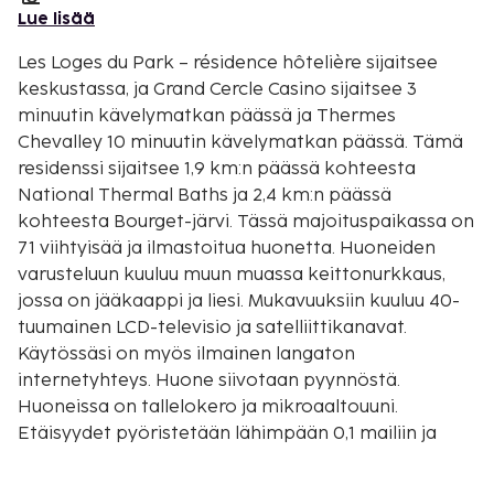
Lue lisää
Les Loges du Park – résidence hôtelière sijaitsee
keskustassa, ja Grand Cercle Casino sijaitsee 3
minuutin kävelymatkan päässä ja Thermes
Chevalley 10 minuutin kävelymatkan päässä. Tämä
residenssi sijaitsee 1,9 km:n päässä kohteesta
National Thermal Baths ja 2,4 km:n päässä
kohteesta Bourget-järvi. Tässä majoituspaikassa on
71 viihtyisää ja ilmastoitua huonetta. Huoneiden
varusteluun kuuluu muun muassa keittonurkkaus,
jossa on jääkaappi ja liesi. Mukavuuksiin kuuluu 40-
tuumainen LCD-televisio ja satelliittikanavat.
Käytössäsi on myös ilmainen langaton
internetyhteys. Huone siivotaan pyynnöstä.
Huoneissa on tallelokero ja mikroaaltouuni.
Etäisyydet pyöristetään lähimpään 0,1 mailiin ja
kilometriin.