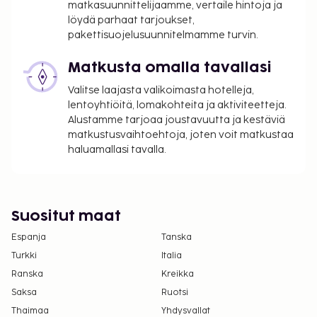
Tässä on mainittu kaikki majoituspaikan meille
matkasuunnittelijaamme, vertaile hintoja ja
ilmoittamat maksut.
löydä parhaat tarjoukset,
pakettisuojelusuunnitelmamme turvin.
Maksu buffetaamiaisesta: noin 12 EUR aikuisille
ja 6 EUR lapsille
Matkusta omalla tavallasi
Omatoiminen pysäköinti: 13 EUR per päivä
Valitse laajasta valikoimasta hotelleja,
Lemmikit: 6 EUR per lemmikki per yö
lentoyhtiöitä, lomakohteita ja aktiviteetteja.
Avustajaeläimistä ei veloiteta lisämaksuja
Alustamme tarjoaa joustavuutta ja kestäviä
Siivousmaksu: 10 EUR per päivä
matkustusvaihtoehtoja, joten voit matkustaa
haluamallasi tavalla.
Yllä oleva luettelo ei ehkä kata kaikkea. Maksut ja
takuumaksut eivät välttämättä sisällä veroja, ja ne
saattavat muuttua.
Kansallisten määräysten vuoksi käteismaksut
Suositut maat
eivät voi ylittää 1000 EUR:n suuruista summaa
Espanja
Tanska
tässä majoituspaikassa. Saat lisätietoja asiasta
Turkki
Italia
ottamalla yhteyttä majoituspaikkaan
Ranska
Kreikka
varausvahvistuksessa olevien tietojen avulla.
Saksa
Ruotsi
Enintään 3 korkeintaan 12 vuotta vanhaa lasta
Thaimaa
voi majoittua ilmaiseksi, kun he käyttävät
Yhdysvallat