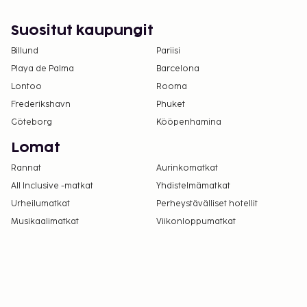
vanhemman tai huoltajan huoneessa olevia
sänkyjä.
Suositut kaupungit
Pysäköintialueella on korkeusrajoituksia.
Billund
Pariisi
Majoituspaikka siivotaan ammattimaisesti.
Playa de Palma
Barcelona
Kontaktiton uloskirjautuminen on saatavilla.
Lontoo
Rooma
Frederikshavn
Phuket
Göteborg
Kööpenhamina
Lomat
Rannat
Aurinkomatkat
All Inclusive -matkat
Yhdistelmämatkat
Urheilumatkat
Perheystävälliset hotellit
Musikaalimatkat
Viikonloppumatkat