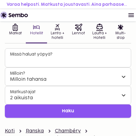
Varaa helposti. Matkusta joustavasti. Aina parhaaseen hintaan.
Matkat
Hotellit
Lento +
Lennot
Lautta +
Multi-
hotelli
Hotelli
stop
Missä haluat yöpyä?
Milloin?
Milloin tahansa
Matkustajat
2 aikuista
Haku
Koti
Ranska
Chambéry