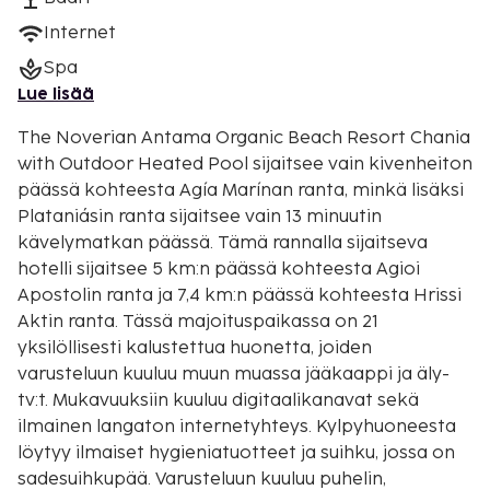
Internet
Spa
Lue lisää
The Noverian Antama Organic Beach Resort Chania
with Outdoor Heated Pool sijaitsee vain kivenheiton
päässä kohteesta Agía Marínan ranta, minkä lisäksi
Plataniásin ranta sijaitsee vain 13 minuutin
kävelymatkan päässä. Tämä rannalla sijaitseva
hotelli sijaitsee 5 km:n päässä kohteesta Agioi
Apostolin ranta ja 7,4 km:n päässä kohteesta Hrissi
Aktin ranta. Tässä majoituspaikassa on 21
yksilöllisesti kalustettua huonetta, joiden
varusteluun kuuluu muun muassa jääkaappi ja äly-
tv:t. Mukavuuksiin kuuluu digitaalikanavat sekä
ilmainen langaton internetyhteys. Kylpyhuoneesta
löytyy ilmaiset hygieniatuotteet ja suihku, jossa on
sadesuihkupää. Varusteluun kuuluu puhelin,