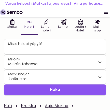
Varaa helposti. Matkusta joustavasti. Aina parhaaseen hintaan.
Matkat
Hotellit
Lento +
Lennot
Lautta +
Multi-
hotelli
Hotelli
stop
Missä haluat yöpyä?
Milloin?
Milloin tahansa
Matkustajat
2 aikuista
Haku
Koti
Kreikka
Agia Marina