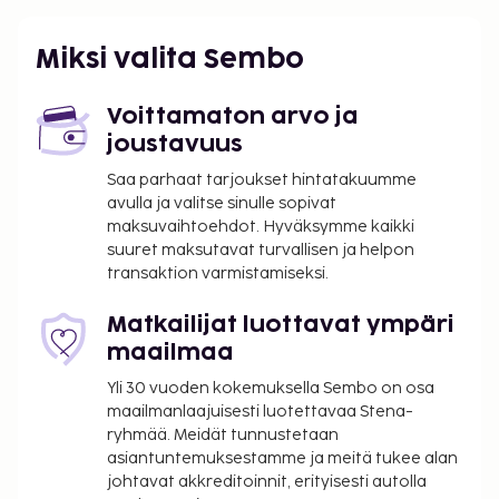
Daskalogiannis) - 29,9 km / 18,6 mi
Käytössäsi on limusiini- / town car -palvelu,
Miksi valita Sembo
kuivapesula-/pesulapalvelut ja pyykinpesutilat. Voit
rentoutua ja hemmotella itseäsi palveluihin
Voittamaton arvo ja
kuuluvassa täyden palvelun kylpylässä. Vietä rento
joustavuus
päivä rannalla. Jos haluat vaihtelua auringonottoon,
Saa parhaat tarjoukset hintatakuumme
hotellista löytyvät myös seuraavat palvelut:
avulla ja valitse sinulle sopivat
ulkouima-allas ja kuntokeskus. Tämän hotellin
maksuvaihtoehdot. Hyväksymme kaikki
palveluihin kuuluu ilmainen langaton internetyhteys
suuret maksutavat turvallisen ja helpon
ja concierge-palvelut. Tämä hotelli tarjoaa
transaktion varmistamiseksi.
asiakkailleen ravintolan. Palveluihin kuuluu myös
huonepalvelu (rajoitettuina aikoina). Päätä päiväsi
Matkailijat luottavat ympäri
nauttimalla muutama drinkki baarissa.
maailmaa
Majoituspaikka veloittaa seuraavat paikan päällä
Yli 30 vuoden kokemuksella Sembo on osa
suoritettavat maksut. Maksuihin saattaa sisältyä
maailmanlaajuisesti luotettavaa Stena-
sovellettavat verot:
ryhmää. Meidät tunnustetaan
asiantuntemuksestamme ja meitä tukee alan
Kaupunki perii kaupunkiveron, joka maksetaan
johtavat akkreditoinnit, erityisesti autolla
majoituspaikassa. Veron määrä riippuu