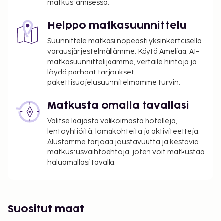
matkustamisessa.
kaudesta, eikä sitä välttämättä peritä ympäri
vuoden. Muita poikkeuksia tai alennuksia
Helppo matkasuunnittelu
saatetaan soveltaa. Lisätietoja saat ottamalla
Suunnittele matkasi nopeasti yksinkertaisella
yhteyttä majoituspaikkaan
varausjärjestelmällämme. Käytä Ameliaa, AI-
varausvahvistuksessa olevia tietoja käyttäen.
matkasuunnittelijaamme, vertaile hintoja ja
Kaupungin perimä vero: 1.11.–31.3. välisenä aikana
löydä parhaat tarjoukset,
4.00 EUR per majoitustila per yö
pakettisuojelusuunnitelmamme turvin.
Kaupungin perimä vero: 1.4.–31.10. välisenä
Matkusta omalla tavallasi
aikana 15.00 EUR per majoitustila per yö
Valitse laajasta valikoimasta hotelleja,
Tässä on mainittu kaikki majoituspaikan meille
lentoyhtiöitä, lomakohteita ja aktiviteetteja.
ilmoittamat maksut.
Alustamme tarjoaa joustavuutta ja kestäviä
matkustusvaihtoehtoja, joten voit matkustaa
Myöhäinen uloskirjautuminen on saatavilla
haluamallasi tavalla.
lisämaksusta (saatavuuden mukaan)
Yllä oleva luettelo ei ehkä kata kaikkea. Maksut ja
takuumaksut eivät välttämättä sisällä veroja, ja ne
saattavat muuttua.
Suositut maat