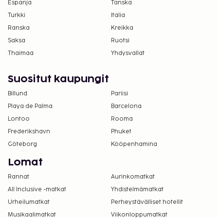
Kansallisten määräysten vuoksi käteismaksut
Espanja
Tanska
eivät voi ylittää 500 EUR:n suuruista summaa
Turkki
Italia
tässä majoituspaikassa. Saat lisätietoja asiasta
Ranska
Kreikka
ottamalla yhteyttä majoituspaikkaan
Saksa
Ruotsi
varausvahvistuksessa olevien tietojen avulla.
Thaimaa
Yhdysvallat
Kausiluontoinen uima-allas on käytettävissä 01.
toukokuuta – 31. lokakuuta.
Suositut kaupungit
Asiakkaita, jotka ovat 16 vuoden ikäisiä tai
Billund
Pariisi
nuorempia, ei saa tuoda tähän vain aikuisille
Playa de Palma
Barcelona
tarkoitettuun majoituspaikkaan.
Lontoo
Rooma
Frederikshavn
Phuket
Göteborg
Kööpenhamina
Lomat
Rannat
Aurinkomatkat
All Inclusive -matkat
Yhdistelmämatkat
Urheilumatkat
Perheystävälliset hotellit
Musikaalimatkat
Viikonloppumatkat