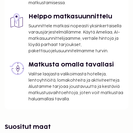
matkustamisessa.
Helppo matkasuunnittelu
Suunnittele matkasi nopeasti yksinkertaisella
varausjärjestelmällämme. Käytä Ameliaa, AI-
matkasuunnittelijaamme, vertaile hintoja ja
löydä parhaat tarjoukset,
pakettisuojelusuunnitelmamme turvin.
Matkusta omalla tavallasi
Valitse laajasta valikoimasta hotelleja,
lentoyhtiöitä, lomakohteita ja aktiviteetteja.
Alustamme tarjoaa joustavuutta ja kestäviä
matkustusvaihtoehtoja, joten voit matkustaa
haluamallasi tavalla.
Suositut maat