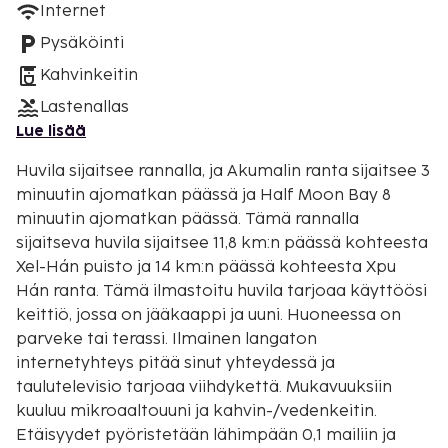
Internet
Pysäköinti
Kahvinkeitin
Lastenallas
Lue lisää
Huvila sijaitsee rannalla, ja Akumalin ranta sijaitsee 3
minuutin ajomatkan päässä ja Half Moon Bay 8
minuutin ajomatkan päässä. Tämä rannalla
sijaitseva huvila sijaitsee 11,8 km:n päässä kohteesta
Xel-Hán puisto ja 14 km:n päässä kohteesta Xpu
Hán ranta. Tämä ilmastoitu huvila tarjoaa käyttöösi
keittiö, jossa on jääkaappi ja uuni. Huoneessa on
parveke tai terassi. Ilmainen langaton
internetyhteys pitää sinut yhteydessä ja
taulutelevisio tarjoaa viihdykettä. Mukavuuksiin
kuuluu mikroaaltouuni ja kahvin-/vedenkeitin.
Etäisyydet pyöristetään lähimpään 0,1 mailiin ja