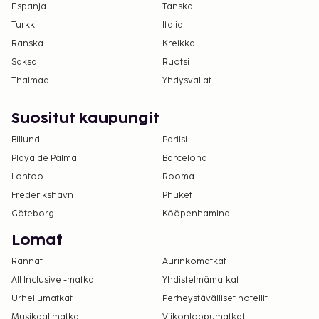
Espanja
Tanska
Turkki
Italia
Ranska
Kreikka
Saksa
Ruotsi
Thaimaa
Yhdysvallat
Suositut kaupungit
Billund
Pariisi
Playa de Palma
Barcelona
Lontoo
Rooma
Frederikshavn
Phuket
Göteborg
Kööpenhamina
Lomat
Rannat
Aurinkomatkat
All Inclusive -matkat
Yhdistelmämatkat
Urheilumatkat
Perheystävälliset hotellit
Musikaalimatkat
Viikonloppumatkat