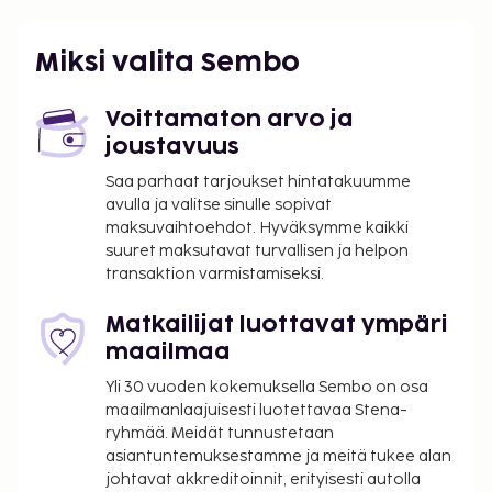
(TQO) - 67,9 km / 42,2 mi
Cozumel (CZM-Cozumelin kansainvälinen
Miksi valita Sembo
lentoasema) - 55 km / 34,2 mi
Cancún, Quintana Roo (CUN-Cancúnin
kansainvälinen lentoasema) - 93,3 km / 57,9 mi
Voittamaton arvo ja
joustavuus
Käytössäsi on kuivapesula-/pesulapalvelut ja ympäri
vuorokauden auki oleva vastaanotto. Palveluihin
Saa parhaat tarjoukset hintatakuumme
kuuluu ilmainen pysäköinti. Hyödynnä ulkouima-
avulla ja valitse sinulle sopivat
maksuvaihtoehdot. Hyväksymme kaikki
allas, terassi ja puutarha.
suuret maksutavat turvallisen ja helpon
transaktion varmistamiseksi.
Matkailijat luottavat ympäri
maailmaa
Yli 30 vuoden kokemuksella Sembo on osa
maailmanlaajuisesti luotettavaa Stena-
ryhmää. Meidät tunnustetaan
asiantuntemuksestamme ja meitä tukee alan
johtavat akkreditoinnit, erityisesti autolla