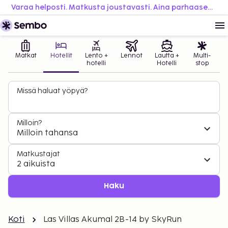
Varaa helposti. Matkusta joustavasti. Aina parhaaseen hintaan.
Matkat
Hotellit
Lento +
Lennot
Lautta +
Multi-
hotelli
Hotelli
stop
Missä haluat yöpyä?
Milloin?
Milloin tahansa
Matkustajat
2 aikuista
Haku
Koti
Las Villas Akumal 2B-14 by SkyRun