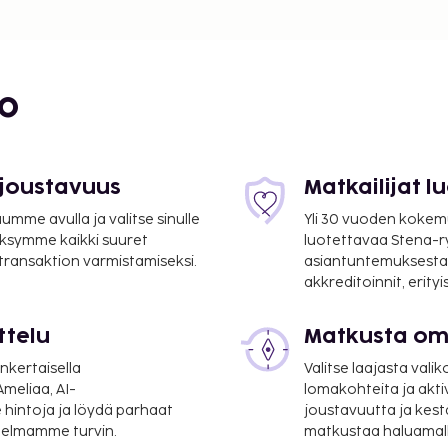
bo
 joustavuus
Matkailijat 
mme avulla ja valitse sinulle
Yli 30 vuoden kokem
ksymme kaikki suuret
luotettavaa Stena-
 transaktion varmistamiseksi.
asiantuntemuksesta
akkreditoinnit, erity
ttelu
Matkusta oma
(TQO) - 67,5 km / 42 mi
nkertaisella
Valitse laajasta valik
a) - 56,8 km / 35,3 mi
meliaa, AI-
lomakohteita ja akti
en lentoasema) - 94,8 km
 hintoja ja löydä parhaat
joustavuutta ja kest
itelmamme turvin.
matkustaa haluamalla