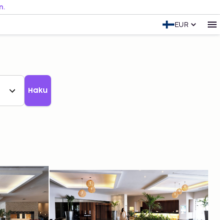
n.
EUR
Haku