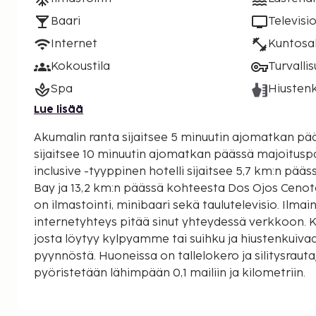
Baari
Televisi
Internet
Kuntosal
Kokoustila
Turvalli
Spa
Hiustenk
Lue lisää
Akumalin ranta sijaitsee 5 minuutin ajomatkan pää
sijaitsee 10 minuutin ajomatkan päässä majoituspaikasta.
inclusive -tyyppinen hotelli sijaitsee 5,7 km:n pä
Bay ja 13,2 km:n päässä kohteesta Dos Ojos Cenot
on ilmastointi, minibaari sekä taulutelevisio. Ilma
internetyhteys pitää sinut yhteydessä verkkoon. 
josta löytyy kylpyamme tai suihku ja hiustenkuiva
pyynnöstä. Huoneissa on tallelokero ja silitysrauta
pyöristetään lähimpään 0,1 mailiin ja kilometriin.
Etelä-Akumalin ranta - 0,8 km / 0,5 mi
Riviera Maya -golfklubi - 2,3 km / 1,4 mi