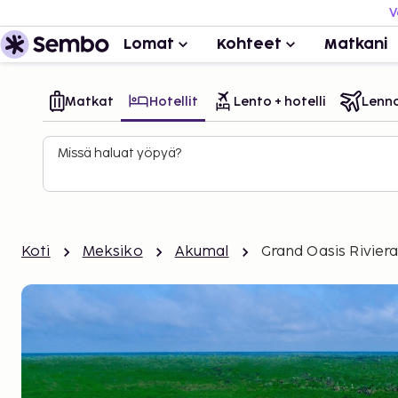
V
Lomat
Kohteet
Matkani
Matkat
Hotellit
Lento + hotelli
Lenn
Missä haluat yöpyä?
Koti
Meksiko
Akumal
Grand Oasis Rivier