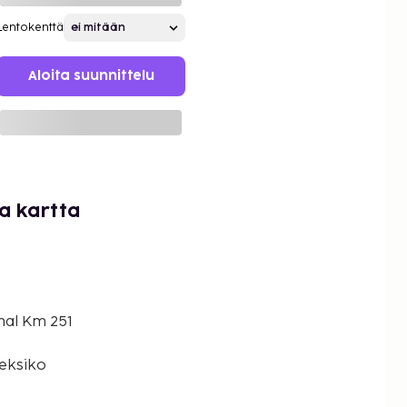
Lentokenttä
Aloita suunnittelu
ra kartta
mal Km 251
eksiko