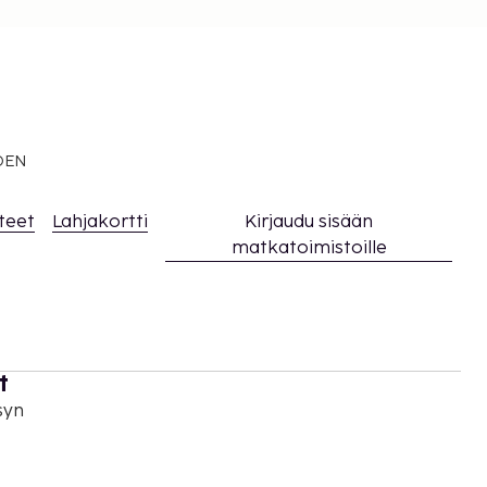
EDEN
teet
Lahjakortti
Kirjaudu sisään
matkatoimistoille
t
syn