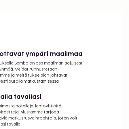
luottavat ympäri maailmaa
uksella Sembo on osa maailmanlaajuisesti
ryhmää. Meidät tunnustetaan
mme ja meitä tukee alan johtavat
isesti autolla matkustamisessa.
lla tavallasi
oimasta hotelleja, lentoyhtiöitä,
viteetteja. Alustamme tarjoaa
äviä matkustusvaihtoehtoja, joten voit
si tavalla.