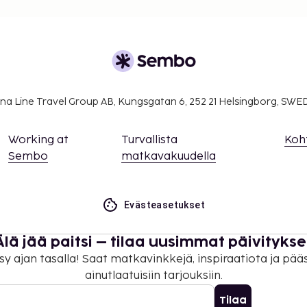
meroon.
ustajaeläimiä.
tyhteyttä voi käyttää
 maksutavoilla.
na Line Travel Group AB, Kungsgatan 6, 252 21 Helsingborg, SW
Working at
Turvallista
Koh
Sembo
matkavakuudella
Evästeasetukset
Älä jää paitsi – tilaa uusimmat päivitykse
sy ajan tasalla! Saat matkavinkkejä, inspiraatiota ja pää
ainutlaatuisiin tarjouksiin.
Tilaa