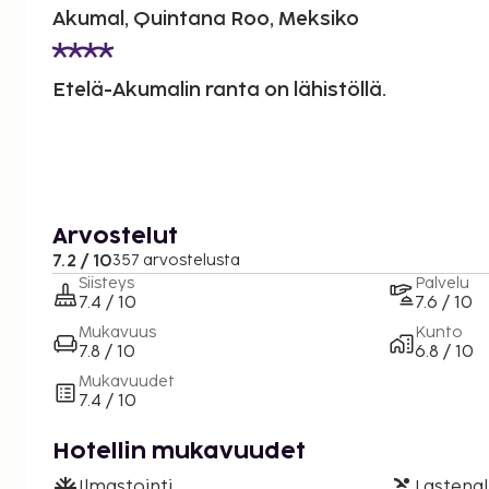
Akumal, Quintana Roo, Meksiko
Etelä-Akumalin ranta on lähistöllä.
Arvostelut
7.2 / 10
357 arvostelusta
Siisteys
Palvelu
7.4 / 10
7.6 / 10
Mukavuus
Kunto
7.8 / 10
6.8 / 10
Mukavuudet
7.4 / 10
Hotellin mukavuudet
Ilmastointi
Lastenal