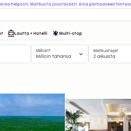
araa helposti. Matkusta joustavasti. Aina parhaaseen hintaa
ot
Lautta + Hotelli
Multi-stop
Milloin?
Matkustajat
Milloin tahansa
2 aikuista
a