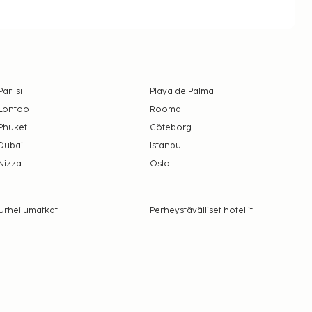
Pariisi
Playa de Palma
Lontoo
Rooma
Phuket
Göteborg
Dubai
Istanbul
Nizza
Oslo
Urheilumatkat
Perheystävälliset hotellit