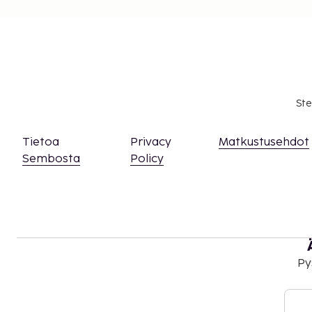
soittamalla varausvahvistuksessa olevaan nu
Tämä majoituspaikka ei salli lemmikkejä ja av
Huoneessa olevaa ilmaista langatonta interne
korkeintaan 1 laitteella.
Kaikki maksut voidaan maksaa käteisettömillä
Ste
Tietoa
Privacy
Matkustusehdot
Sembosta
Policy
Py