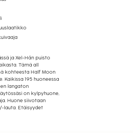
o
i
suuslaatikko
uivaaja
ssä ja Xel-Hán puisto
 Tämä all
ässä kohteesta Half Moon
e. Kaikissa 195 huoneessa
inen langaton
Käytössäsi on kylpyhuone,
aja. Huone siivotaan
/-lauta. Etäisyydet