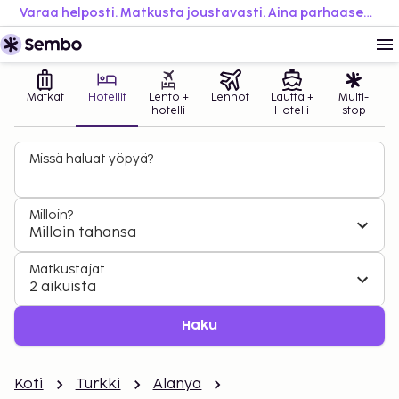
Varaa helposti. Matkusta joustavasti. Aina parhaaseen hintaan.
Matkat
Hotellit
Lento +
Lennot
Lautta +
Multi-
hotelli
Hotelli
stop
Missä haluat yöpyä?
Milloin?
Milloin tahansa
Matkustajat
2 aikuista
Haku
Koti
Turkki
Alanya