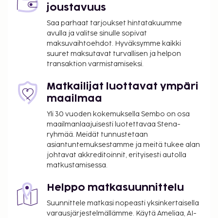
joustavuus
on lentokenttäkuljetukset (saatavilla ympäri
vuorokauden). Jos saavut autolla, voit pysäköidä
Saa parhaat tarjoukset hintatakuumme
helposti, sillä ilmainen pysäköinti kuuluu myös
avulla ja valitse sinulle sopivat
maksuvaihtoehdot. Hyväksymme kaikki
palveluihin. Voit nauttia hyvästä säästä hotellin
suuret maksutavat turvallisen ja helpon
yksityisellä rannalla tai kokeilla palveluihin kuuluvaa
transaktion varmistamiseksi.
3 ulkouima-allasta. Tämän majoituspaikan
palveluihin kuuluu muun muassa ilmainen langaton
Matkailijat luottavat ympäri
internetyhteys, concierge-palvelut ja
maailmaa
lahjatavaraliikkeitä/lehtikioskeja. Lähistöllä
Yli 30 vuoden kokemuksella Sembo on osa
sijaitseville nähtävyyksille pääsee helposti
maailmanlaajuisesti luotettavaa Stena-
alueellisilla kuljetuksilla (lisämaksusta). Tämä
ryhmää. Meidät tunnustetaan
majoituspaikka tarjoaa asiakkailleen 2 ravintolaa.
asiantuntemuksestamme ja meitä tukee alan
Palveluihin kuuluu myös huonepalvelu (rajoitettuina
johtavat akkreditoinnit, erityisesti autolla
aikoina) ja kahvila. Käytössäsi on baari/aulabaari ja
matkustamisessa.
rantabaari. Jos mielesi tekee raikasta juotavaa,
kokeile myös palveluihin kuuvaa 3 allasbaaria.
Helppo matkasuunnittelu
Majoituspaikka on suljettu 30. 11ta – 30. 6ta.
Suunnittele matkasi nopeasti yksinkertaisella
Maksullinen kiinteä internetyhteys yleisissä
varausjärjestelmällämme. Käytä Ameliaa, AI-