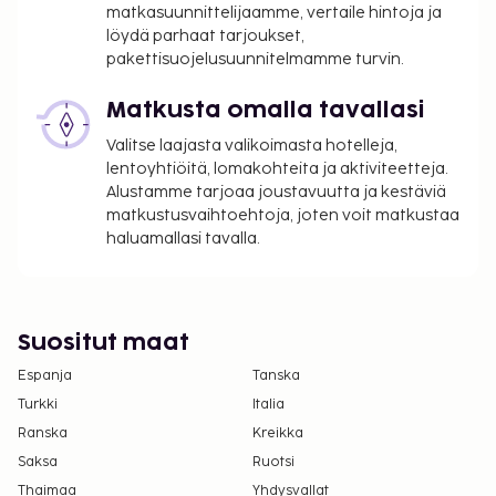
tiloissa: 6 EUR per tunti (hinnat saattavat
matkasuunnittelijaamme, vertaile hintoja ja
vaihdella)
löydä parhaat tarjoukset,
Lentokenttäkuljetusmaksu: 294 EUR per
pakettisuojelusuunnitelmamme turvin.
ajoneuvo yhteen suuntaan
Matkusta omalla tavallasi
Lemmikit: 35 EUR per lemmikki per yö
Avustajaeläimistä ei veloiteta lisämaksuja
Valitse laajasta valikoimasta hotelleja,
lentoyhtiöitä, lomakohteita ja aktiviteetteja.
Yllä oleva luettelo ei ehkä kata kaikkea. Maksut ja
Alustamme tarjoaa joustavuutta ja kestäviä
takuumaksut eivät välttämättä sisällä veroja, ja ne
matkustusvaihtoehtoja, joten voit matkustaa
saattavat muuttua.
haluamallasi tavalla.
Yksi korkeintaan 12 vuotta vanha lapsi voi
majoittua ilmaiseksi, kun hän käyttää
vanhemman tai huoltajan huoneessa olevia
Suositut maat
sänkyjä.
Espanja
Majoituspaikassa on tarjolla
Tanska
yhdistettäviä/vierekkäisiä huoneita, joiden
Turkki
Italia
saatavuus on rajoitettua. Niitä voi pyytää
Ranska
Kreikka
ottamalla yhteyttä majoituspaikkaan.
Saksa
Ruotsi
Yhteystiedot löytyvät varausvahvistuksesta.
Thaimaa
Yhdysvallat