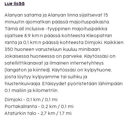
Lue lisää
Alanyan satama ja Alanyan linna sijaitsevat 15
minuutin ajomatkan päässä majoituspaikasta.
Tämä all inclusive -tyyppinen majoituspaikka
sijaitsee 8,9 km:n päässä kohteesta Kleopatran
ranta ja 0,1 km:n päässä kohteesta Dimjoki. Kaikkien
350 huoneen varusteluun kuuluu minibaari.
Jokaisessa huoneessa on parveke. Käytössäsi on
satelliittikanavat ja ilmainen internetyhteys
(langaton ja kiinteä). Käytössäsi on kylpyhuone,
josta löytyy kylpyamme tai suihku ja
hiustenkuivaaja. Etäisyydet pyöristetään lähimpään
0,1 mailiin ja kilometriin.
Dimjoki - 0,1 km / 0,1 mi
Portakalranta - 0,2 km / 0,1 mi
Atatürkin talo - 2,7 km / 1,7 mi
Keykubatin ranta - 3,1 km / 1,9 mi
Mahmutlarin ranta - 3,1 km / 2 mi