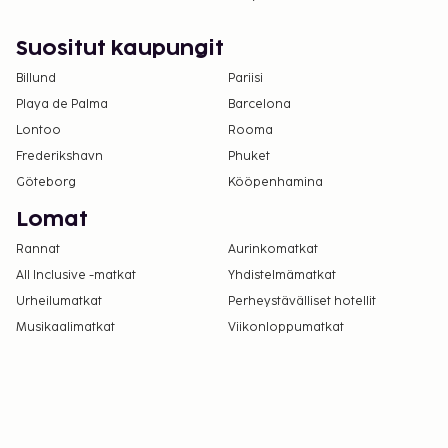
Lemmikkejä saa tuoda vain tiettyihin huoneisiin,
ja myös muita lemmikkejä koskevia rajoituksia
Suositut kaupungit
sovelletaan (saat lisätietoja lemmikeistä
Billund
Pariisi
veloitettavista maksuista lisämaksuja
Playa de Palma
Barcelona
koskevasta osiosta). Asiakkaat voivat pyytää
Lontoo
Rooma
tällaista huonetta ottamalla yhteyttä suoraan
majoituspaikkaan käyttämällä
Frederikshavn
Phuket
varausvahvistuksessa olevia yhteystietoja.
Göteborg
Kööpenhamina
Lomat
Rannat
Aurinkomatkat
All Inclusive -matkat
Yhdistelmämatkat
Urheilumatkat
Perheystävälliset hotellit
Musikaalimatkat
Viikonloppumatkat