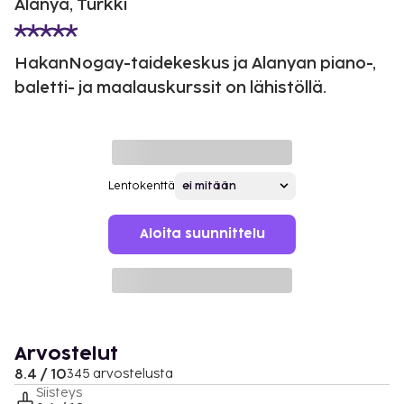
Alanya, Turkki
HakanNogay-taidekeskus ja Alanyan piano-,
baletti- ja maalauskurssit on lähistöllä.
Lentokenttä
Aloita suunnittelu
Arvostelut
8.4 / 10
345 arvostelusta
Siisteys